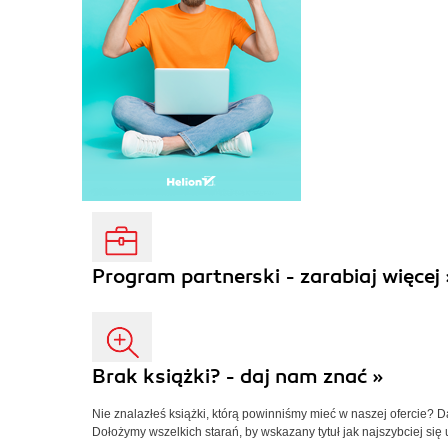
Program partnerski - zarabiaj więcej 
Brak książki? - daj nam znać »
Nie znalazłeś książki, którą powinniśmy mieć w naszej ofercie? 
Dołożymy wszelkich starań, by wskazany tytuł jak najszybciej się 