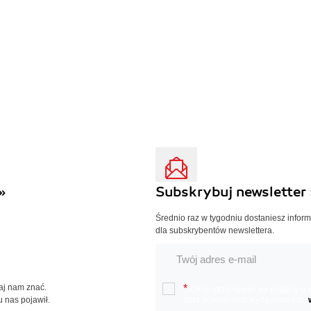
»
Subskrybuj newsletter 
Średnio raz w tygodniu dostaniesz infor
dla subskrybentów newslettera.
Daj nam znać.
*
Chcę otrzymywać na podany e-ma
u nas pojawił.
oraz nowościach wydawniczych.