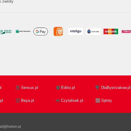
i zwroty
l
Sensus.pl
Editio.pl
DlaBystrzakow.pl
pl
Beya.pl
Czytalisek.pl
Sploty
il]@helion.pl