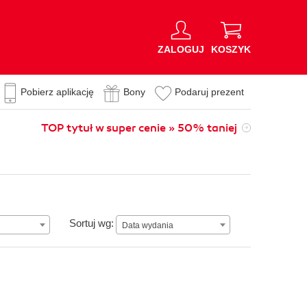
ZALOGUJ
KOSZYK
Pobierz aplikację
Bony
Podaruj prezent
TOP tytuł w super cenie » 50% taniej
Data wydania
Sortuj wg:
Data wydania