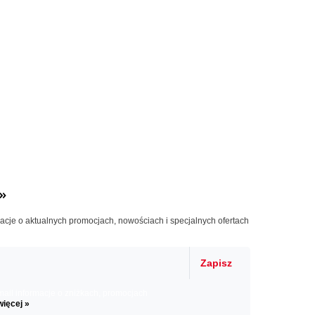
»
macje o aktualnych promocjach, nowościach i specjalnych ofertach
Zapisz
il informacje o zniżkach, promocjach
więcej »