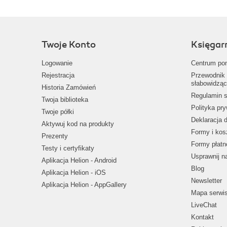
Twoje Konto
Księgar
Logowanie
Centrum po
Rejestracja
Przewodnik 
słabowidząc
Historia Zamówień
Regulamin s
Twoja biblioteka
Polityka pr
Twoje półki
Deklaracja 
Aktywuj kod na produkty
Formy i kos
Prezenty
Formy płatn
Testy i certyfikaty
Usprawnij 
Aplikacja Helion - Android
Blog
Aplikacja Helion - iOS
Newsletter
Aplikacja Helion - AppGallery
Mapa serwi
LiveChat
Kontakt