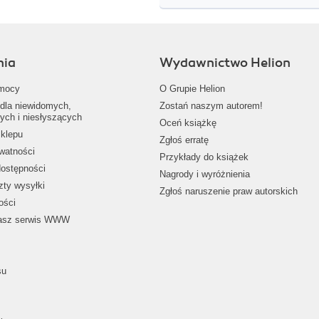
nia
Wydawnictwo Helion
mocy
O Grupie Helion
dla niewidomych,
Zostań naszym autorem!
ych i niesłyszących
Oceń książkę
klepu
Zgłoś erratę
ywatności
Przykłady do książek
dostępności
Nagrody i wyróżnienia
zty wysyłki
Zgłoś naruszenie praw autorskich
ości
nasz serwis WWW
su