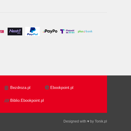
Bezdroza.pl
Ebookpoint.pl
Biblio.Ebookpoint.pl
Designed with ♥ by
Tonik.pl