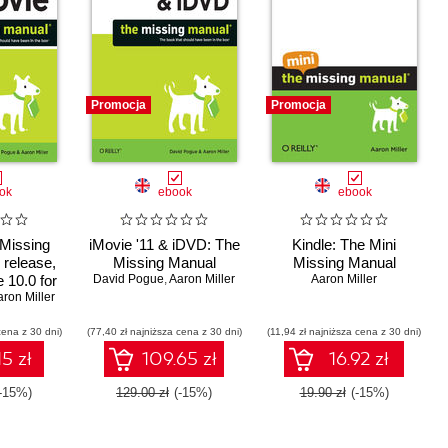
Promocja
Promocja
ok
ebook
ebook
 Missing
iMovie '11 & iDVD: The
Kindle: The Mini
 release,
Missing Manual
Missing Manual
 10.0 for
David Pogue
,
Aaron Miller
Aaron Miller
 for iOS
ron Miller
cena z 30 dni)
(77,40 zł najniższa cena z 30 dni)
(11,94 zł najniższa cena z 30 dni)
15 zł
109.65 zł
16.92 zł
(-15%)
129.00 zł
(-15%)
19.90 zł
(-15%)