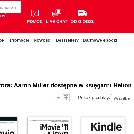
 zł
POMOC
LIVE CHAT
OD O,OOZŁ
oki
Promocje
Nowości
Bestsellery
Darmowe ebooki
tora: Aaron Miller dostępne w księgarni Helion
Pokaż produkty:
Wszystkie