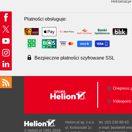
Reklamacje 
Płatności obsługuje:
Bezpieczne płatności szyfrowane SSL
Onepress.p
Videopoint.
Helion.pl sp. z o.o.
tel. (32) 230-98-63
ul. Kościuszki 1c
e-mail:
[wyświetl ema
© Helion.pl 1991-2026