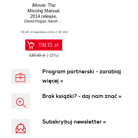
iMovie: The
Missing Manual.
2014 release,
David Pogue
covers iMovie 10.0
,
Aaron Miller
for Mac and 2.0 for
(83,40 zł najniższa cena z 30 dni)
iOS
118.15 zł
139.00 zł
(-15%)
Program partnerski - zarabiaj
więcej »
Brak książki? - daj nam znać »
Subskrybuj newsletter »