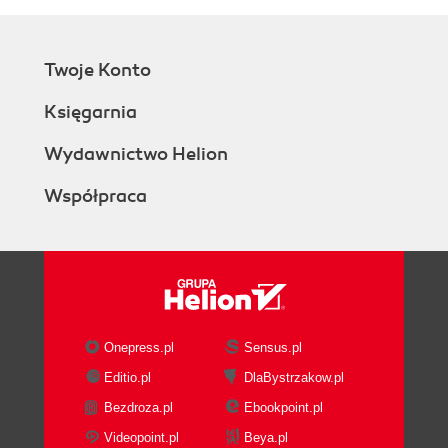
Twoje Konto
Księgarnia
Wydawnictwo Helion
Współpraca
Onepress.pl
Sensus.pl
Editio.pl
DlaBystrzakow.pl
Bezdroza.pl
Ebookpoint.pl
Videopoint.pl
Beya.pl