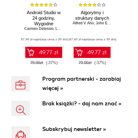
Android Studio w
Algorytmy i
24 godziny.
struktury danych
Wygodne
Alfred V. Aho
,
John E. Hopcroft
,
Jeffrey
Carmen Delessio
programowanie dla
,
Lauren Darcey
,
Shane Conder
platformy Android.
(47,40 zł najniższa cena z 30 dni)
Wydanie IV
(47,40 zł najniższa cena z 30 dni)
49.77 zł
49.77 zł
79.00zł
(-37%)
79.00zł
(-37%)
Program partnerski - zarabiaj
więcej »
Brak książki? - daj nam znać »
Subskrybuj newsletter »