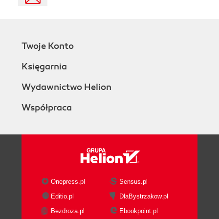
Twoje Konto
Księgarnia
Wydawnictwo Helion
Współpraca
Onepress.pl
Sensus.pl
Editio.pl
DlaBystrzakow.pl
Bezdroza.pl
Ebookpoint.pl