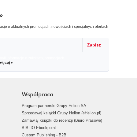
»
macje o aktualnych promocjach, nowościach i specjalnych ofertach
Zapisz
il informacje o zniżkach, promocjach
więcej »
Współpraca
Program partnerski Grupy Helion SA
Sprzedawaj książki Grupy Helion (eHelion.pl)
Zamawiaj książki do recenzji (Biuro Prasowe)
BIBLIO Ebookpoint
Custom Publishing - B2B