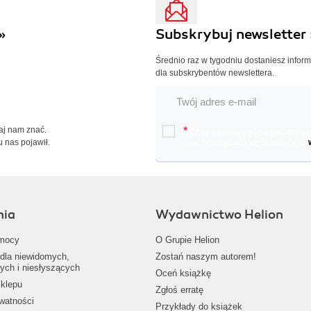
»
Subskrybuj newsletter 
Średnio raz w tygodniu dostaniesz infor
dla subskrybentów newslettera.
Daj nam znać.
*
Chcę otrzymywać na podany e-ma
u nas pojawił.
oraz nowościach wydawniczych.
nia
Wydawnictwo Helion
mocy
O Grupie Helion
dla niewidomych,
Zostań naszym autorem!
ych i niesłyszących
Oceń książkę
klepu
Zgłoś erratę
ywatności
Przykłady do książek