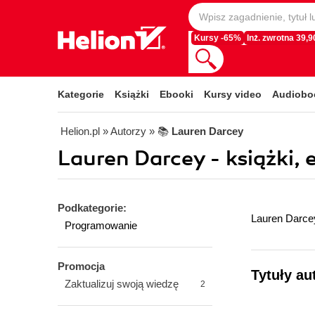
Kursy -65%
Inż. zwrotna 39,90
Kategorie
Książki
Ebooki
Kursy video
Audiobo
Helion.pl
» Autorzy
» 📚
Lauren Darcey
Lauren Darcey - książki, 
Podkategorie:
Lauren Darcey
Programowanie
Promocja
Tytuły au
Zaktualizuj swoją wiedzę
2