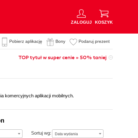
ZALOGUJ
KOSZYK
Pobierz aplikację
Bony
Podaruj prezent
TOP tytuł w super cenie » 50% taniej
nia komercyjnych aplikacji mobilnych.
on
Data wydania
Sortuj wg:
Data wydania