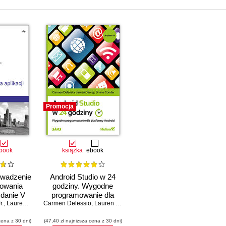
Promocja
book
książka
ebook
owadzenie
Android Studio w 24
owania
godziny. Wygodne
ydanie V
programowanie dla
r.
,
Lauren Darcey
Carmen Delessio
,
Shane Conder
platformy Android.
,
Lauren Darcey
,
Shane Conder
Wydanie IV
cena z 30 dni)
(47,40 zł najniższa cena z 30 dni)