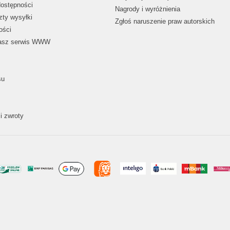
dostępności
Nagrody i wyróżnienia
zty wysyłki
Zgłoś naruszenie praw autorskich
ości
nasz serwis WWW
su
i zwroty