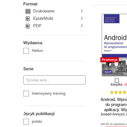
Format
Drukowane
1
Epub/Mobi
2
PDF
2
Wydawca
Helion
Promocja
Serie
książka
e
Intensywny trening
Android. Wpr
do program
aplikacji. W
Język publikacji
Joseph Annuzzi J
polski
(49,50 zł najniższa 