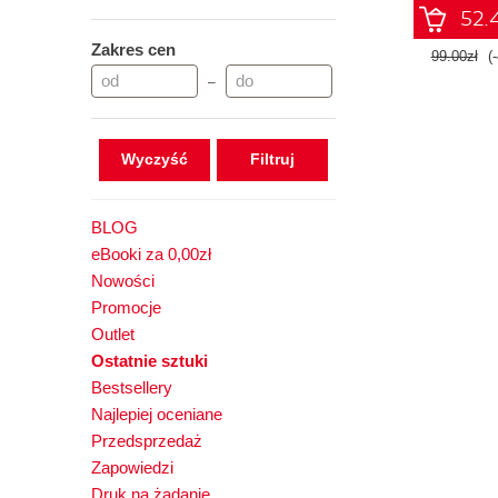
52.4
Zakres cen
99.00zł
(
–
Wyczyść
BLOG
eBooki za 0,00zł
Nowości
Promocje
Outlet
Ostatnie sztuki
Bestsellery
Najlepiej oceniane
Przedsprzedaż
Zapowiedzi
Druk na żądanie