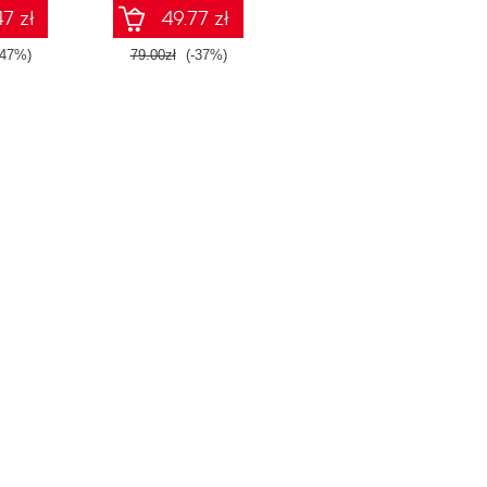
7 zł
49.77 zł
-47%)
79.00zł
(-37%)