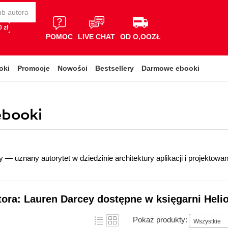
 zł
POMOC
LIVE CHAT
OD O,OOZŁ
oki
Promocje
Nowości
Bestsellery
Darmowe ebooki
ebooki
 — uznany autorytet w dziedzinie architektury aplikacji i projektowa
tora: Lauren Darcey dostępne w księgarni Heli
Pokaż produkty:
Wszystkie