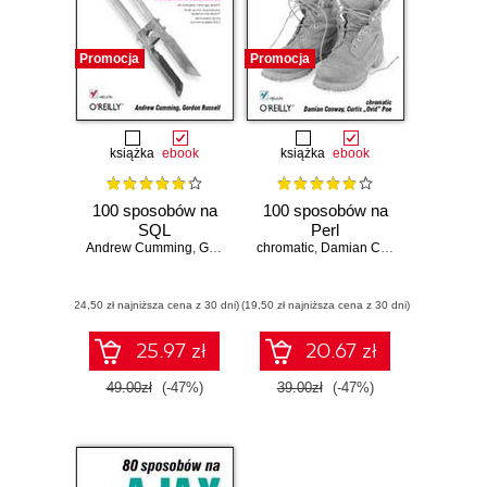
Promocja
Promocja
książka
ebook
książka
ebook
100 sposobów na
100 sposobów na
SQL
Perl
Andrew Cumming
,
Gordon Russell
chromatic
,
Damian Conway
,
Curtis "Ov
(24,50 zł najniższa cena z 30 dni)
(19,50 zł najniższa cena z 30 dni)
25.97 zł
20.67 zł
49.00zł
(-47%)
39.00zł
(-47%)