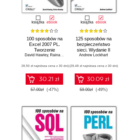
książka
ebook
książka
ebook
100 sposobów na
125 sposobów na
Excel 2007 PL.
bezpieczeństwo
Tworzenie
sieci. Wydanie II
David Hawley
funkcjonalnych
,
Raina Hawley
Andrew Lockhart
arkuszy
(28,50 zł najniższa cena z 30 dni)
(29,49 zł najniższa cena z 30 dni)
30.21 zł
30.09 zł
57.00zł
(-47%)
59.00zł
(-49%)