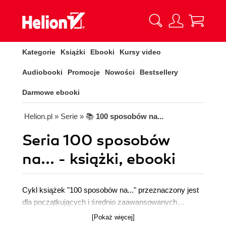
Kategorie
Książki
Ebooki
Kursy video
Audiobooki
Promocje
Nowości
Bestsellery
Darmowe ebooki
Helion.pl
» Serie
» 📚
100 sposobów na...
Seria 100 sposobów
na... - książki, ebooki
Cykl książek "100 sposobów na..." przeznaczony jest
dla początkujących i średnio zaawansowanych
czytelników. Przekazują więdzę najbardziej znanych
[Pokaż więcej]