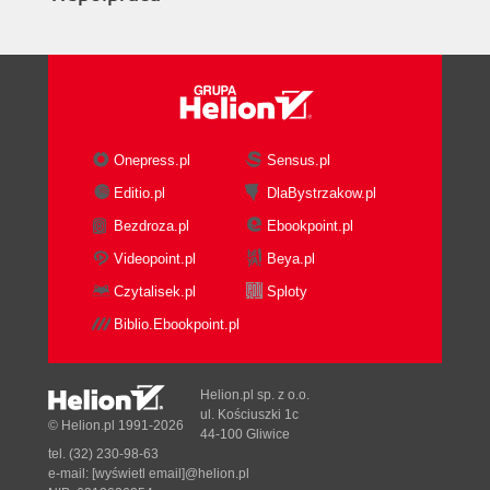
Onepress.pl
Sensus.pl
Editio.pl
DlaBystrzakow.pl
Bezdroza.pl
Ebookpoint.pl
Videopoint.pl
Beya.pl
Czytalisek.pl
Sploty
Biblio.Ebookpoint.pl
Helion.pl sp. z o.o.
ul. Kościuszki 1c
© Helion.pl 1991-2026
44-100 Gliwice
tel. (32) 230-98-63
e-mail:
[wyświetl email]@helion.pl