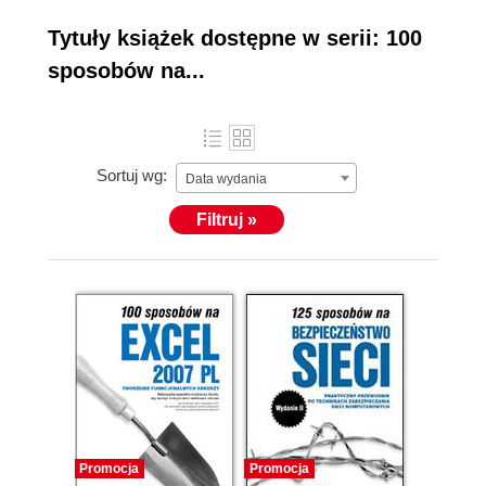
specjalistów w swoich dziedzinach. Książki
przedstawiają gotowe sposoby na rozwiązywanie
Tytuły książek dostępne w serii: 100
możliwych problemów, które podzielone na konkretne
sposobów na...
grupy tematyczne, razem tworzą całość zagadnienia.
Każdy z poruszanych tematów zaczyna się
teoretycznym wprowadzeniem, a następnie autorzy
przedstawiają praktyczne rozwiązania.
Sortuj wg:
Data wydania
Filtruj »
Promocja
Promocja