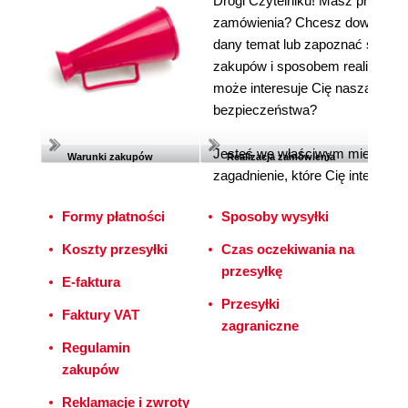
Drogi Czytelniku! Masz problem
zamówienia? Chcesz dowiedzieć 
dany temat lub zapoznać się z 
zakupów i sposobem realizacji 
może interesuje Cię nasza polit
bezpieczeństwa?
Jesteś we właściwym miejscu! T
Warunki zakupów
Realizacja zamówienia
zagadnienie, które Cię interesuje
Formy płatności
Sposoby wysyłki
Koszty przesyłki
Czas oczekiwania na
przesyłkę
E-faktura
Przesyłki
Faktury VAT
zagraniczne
Regulamin
zakupów
Reklamacje i zwroty