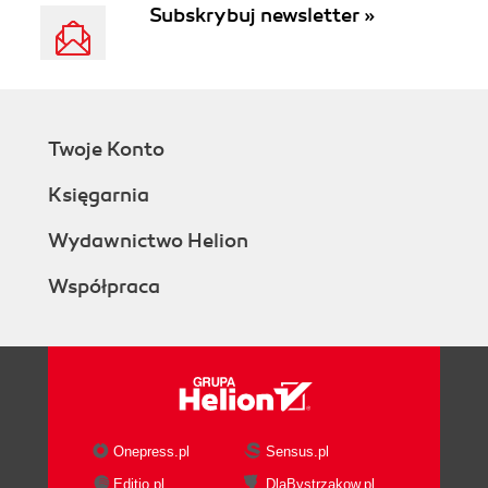
Subskrybuj newsletter »
Twoje Konto
Księgarnia
Wydawnictwo Helion
Współpraca
Onepress.pl
Sensus.pl
Editio.pl
DlaBystrzakow.pl