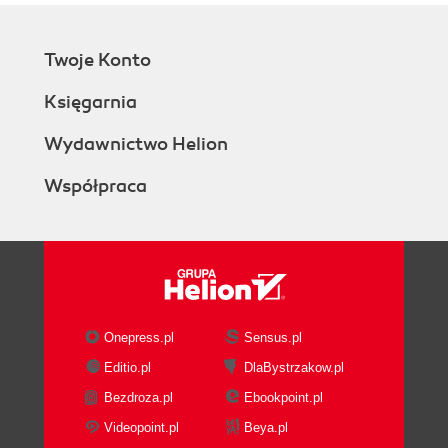
Twoje Konto
Księgarnia
Wydawnictwo Helion
Współpraca
Onepress.pl
Sensus.pl
Editio.pl
DlaBystrzakow.pl
Bezdroza.pl
Ebookpoint.pl
Videopoint.pl
Beya.pl