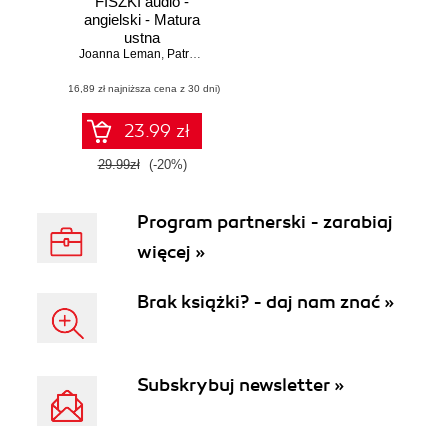
FISZKI audio -
angielski - Matura
ustna
Joanna Leman
,
Patrycja Wojsyk
(16,89 zł najniższa cena z 30 dni)
23.99 zł
29.99zł
(-20%)
Program partnerski - zarabiaj
więcej »
Brak książki? - daj nam znać »
Subskrybuj newsletter »