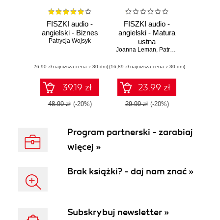
FISZKI audio -
FISZKI audio -
angielski - Biznes
angielski - Matura
Patrycja Wojsyk
ustna
Joanna Leman
,
Patrycja Wojsyk
(26,90 zł najniższa cena z 30 dni)
(16,89 zł najniższa cena z 30 dni)
39.19 zł
23.99 zł
48.99 zł
(-20%)
29.99 zł
(-20%)
Program partnerski - zarabiaj
więcej »
Brak książki? - daj nam znać »
Subskrybuj newsletter »