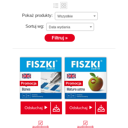
Pokaż produkty:
Wszystkie
Sortuj wg:
Data wydania
Filtruj »
Promocja
Promocja
Odsłuchaj
Odsłuchaj
audiobook
audiobook