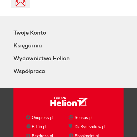
Twoje Konto
Księgarnia
Wydawnictwo Helion
Współpraca
Onepress.pl
Sensus.pl
Editio.pl
DlaBystrzakow.pl
Bezdroza.pl
Ebookpoint.pl