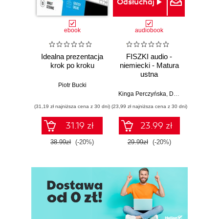
Odsłuchaj
Odsłuc
ebook
audiobook
au
Idealna prezentacja
FISZKI audio -
FISZ
krok po kroku
niemiecki - Matura
niemie
ustna
Piotr Bucki
Kinga
Kinga Perczyńska
,
Dominika Złotek
(31,19 zł najniższa cena z 30 dni)
(23,99 zł najniższa cena z 30 dni)
(35,99 zł naj
31.19 zł
23.99 zł
38.99zł
(-20%)
29.99zł
(-20%)
44.9