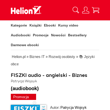
Kategorie
Książki
Ebooki
Kursy video
Audiobooki
Promocje
Nowości
Bestsellery
Darmowe ebooki
Helion.pl
»
Biznes IT
»
Rozwój osobisty
»
📚 Języki
obce
FISZKI audio - angielski - Biznes
Patrycja Wojsyk
(audiobook)
Promocja
Autor:
Patrycja Wojsyk