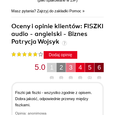
(pliki spakowane w ZIP)
Masz pytania? Zajrzyj do zakładki
Pomoc
»
Oceny i opinie klientów: FISZKI
audio - angielski - Biznes
Patrycja Wojsyk
Dodaj opinię
5.0
1
2
3
4
5
6
(0)
(0)
(0)
(0)
(1)
(0)
Fiszki jak fiszki - wszystko zgodnie z opisem.
Dobra jakość, odpowiednie przerwy między
fiszkami.
Opinia: anonimowa