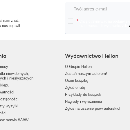
Daj nam znać.
*
Chcę otrzymywać na podany e-ma
u nas pojawił.
oraz nowościach wydawniczych.
nia
Wydawnictwo Helion
mocy
O Grupie Helion
dla niewidomych,
Zostań naszym autorem!
ych i niesłyszących
Oceń książkę
klepu
Zgłoś erratę
ywatności
Przykłady do książek
dostępności
Nagrody i wyróżnienia
zty wysyłki
Zgłoś naruszenie praw autorskich
ości
nasz serwis WWW