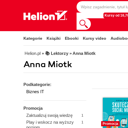
Kursy od 16,70
Kategorie
Książki
Ebooki
Kursy video
Audiobo
Helion.pl
» 📚 Lektorzy » Anna Miotk
Anna Miotk
Podkategorie:
Biznes IT
Promocja
Zaktualizuj swoją wiedzę
1
Play i wskocz na wyższy
1
Promocja
poziom