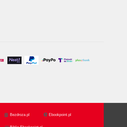
Bezdroza.pl
Ebookpoint.pl