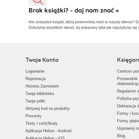
Brak książki? - daj nam znać »
Nie znalazłeś książki, którą powinniśmy mieć w naszej ofercie? 
Dołożymy wszelkich starań, by wskazany tytuł jak najszybciej się 
Twoje Konto
Księgar
Logowanie
Centrum po
Rejestracja
Przewodnik 
słabowidząc
Historia Zamówień
Regulamin s
Twoja biblioteka
Polityka pr
Twoje półki
Deklaracja 
Aktywuj kod na produkty
Formy i kos
Prezenty
Formy płatn
Testy i certyfikaty
Usprawnij 
Aplikacja Helion - Android
Blog
Aplikacja Helion - iOS