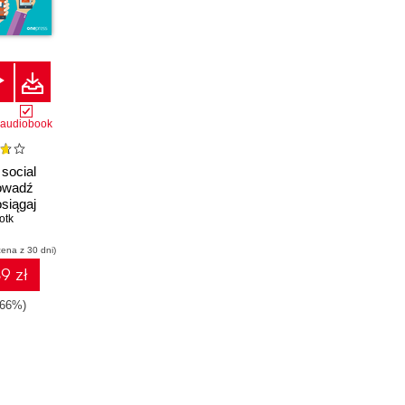
audiobook
social
owadź
osiągaj
efekty.
otk
zszerzone
cena z 30 dni)
9 zł
-66%)