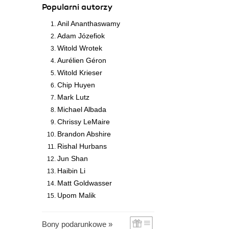
Popularni autorzy
Anil Ananthaswamy
Adam Józefiok
Witold Wrotek
Aurélien Géron
Witold Krieser
Chip Huyen
Mark Lutz
Michael Albada
Chrissy LeMaire
Brandon Abshire
Rishal Hurbans
Jun Shan
Haibin Li
Matt Goldwasser
Upom Malik
Bony podarunkowe »