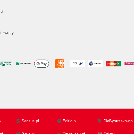
su
i zwroty
l
Sensus.pl
Editio.pl
DlaBystrzakow.pl