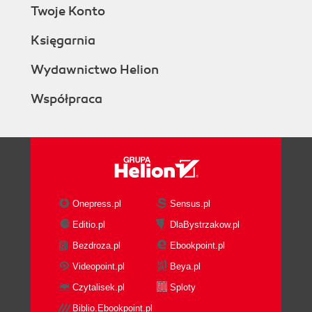
Twoje Konto
Księgarnia
Wydawnictwo Helion
Współpraca
Onepress.pl
Sensus.pl
Editio.pl
DlaBystrzakow.pl
Bezdroza.pl
Ebookpoint.pl
Videopoint.pl
Beya.pl
Czytalisek.pl
Sploty
Biblio.Ebookpoint.pl