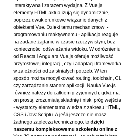
5.5. Interaktywne przełączanie
00:20:32
interaktywna i zarazem wydajna. Z Vue.js
między projektami
elementy HTML aktualizują się dynamicznie,
5.6. Poprawa efektów
00:09:21
poprzez dwukierunkowe wiązanie danych z
obiektami Vue. Dzięki temu mechanizmowi -
wizualnych strony
programowaniu reaktywnemu - aplikacja reaguje
5.7. Implementacja routera
00:18:58
na zadane żądanie w czasie rzeczywistym, bez
6. Podsumowanie
00:19:12
konieczności odświeżania widoku. W odróżnieniu
od Reacta i Angulara Vue.js oferuje możliwość
6.1. Wdrożenie portfolio na
00:08:53
przyrostowej integracji, czyli adaptacji frameworka
Netlify, dalsze możliwości
w zależności od zaistniałych potrzeb. W ten
rozwoju aplikacji
sposób można modyfikować routing, toolchain, CLI
czy zarządzanie stanem aplikacji. Nauka Vue.js
6.2. Dodatek o responsywności
00:10:19
również należy do całkiem przyjemnych, gdyż ma
aplikacji
on prostą, zrozumiałą składnię i niski próg wejścia
- wystarczy elementarna wiedza z zakresu HTML,
CSS i JavaScriptu. A jeśli jeszcze nie masz
żadnego zaplecza technicznego, to
dzięki
naszemu kompleksowemu szkoleniu online z