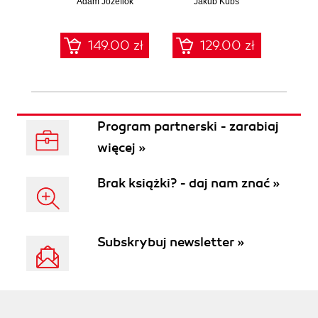
Adam Józefiok
ciemnej stronie
Jakub Kubś
Ad
ł
sieci
zabe
149.00 zł
129.00 zł
1
Program partnerski - zarabiaj
więcej »
Brak książki? - daj nam znać »
Subskrybuj newsletter »