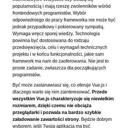
4. Aplikacja TODO w Vue.js
00:49:11
popularnością i mają rzeszę zwolenników wśród
4.1. Pierwszy projekt w Vue.js
00:11:13
frontendowych programistów. Wybór
odpowiedniego do pracy frameworka nie może być
4.2. Tworzenie interakcji i
00:11:20
jednak przypadkowy i pokierowany sympatią.
komponentów
Wymaga wręcz sporej wiedzy. Technologia
4.3. Dodawanie elementów do
00:11:43
powinna być dostosowana do rodzaju
listy
przedsięwzięcia, celu i wymagań technicznych
projektu i w końcu funkcjonalności, jakie sam
4.4. Usuwanie elementów i
00:14:55
framework ma nam do zaoferowania. Nie jest to
zarządzanie listą
proste zadanie, zwłaszcza dla początkujących
programistów.
5. Aplikacja Portfolio w Vue.js
01:58:57
Być może zastanawiasz się, co oferuje Vue.js i
5.1. Header strony
00:15:09
dlaczego warto się nim zainteresować.
Przede
5.2. Nadawanie stylów CSS
00:18:11
wszystkim Vue.js charakteryzuje się niewielkim
5.3. Stworzenie listy projektów
00:17:05
rozmiarem, dzięki czemu nie obciąża
5.4. Stylowanie widoku,
00:19:41
przeglądarki i pozwala na bardzo szybkie
załadowanie zawartości strony
. Będzie dobrym
dodawanie nowych elementów
wyborem, jeśli Twoja aplikacja ma być