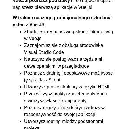
Vue.JS poznasz podstawy
i - co najważniejsze -
napiszesz pierwszą aplikację w Vue.js!
W trakcie naszego profesjonalnego szkolenia
video z Vue.JS:
Zbudujesz responsywną stronę internetową
w Vue.js
Zaznajomisz się z obsługą środowiska
Visual Studio Code
Nauczysz się posługiwać narzędziami
deweloperskimi w przeglądarce
Poznasz składnię i podstawowe możliwości
języka JavaScript
Utworzysz proste struktury w języku HTML
Przećwiczysz praktyczne elementy Vue i
stworzysz własne komponenty
Poznasz reguły, dzięki którym wdrożysz
responsywność do swojej aplikacji
Utworzysz routing między podstronami
projektu