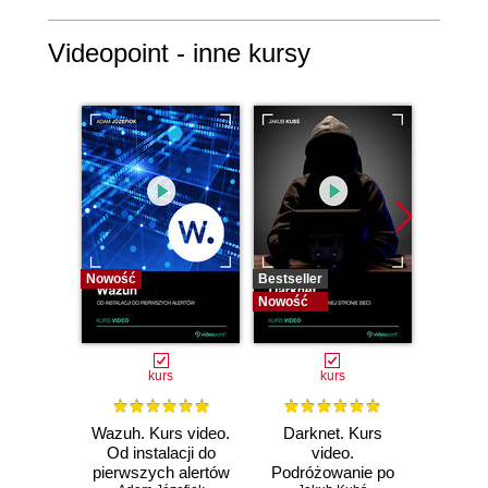
Videopoint - inne kursy
Nowość
Bestseller
Bestselle
Nowość
Nowość
kurs
kurs
Wazuh. Kurs video.
Darknet. Kurs
Metas
Od instalacji do
video.
vid
pierwszych alertów
Podróżowanie po
pene