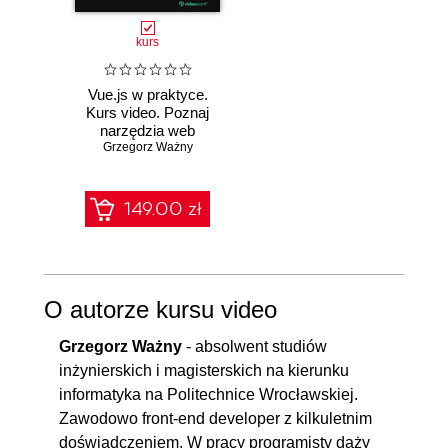
kurs
Vue.js w praktyce.
Kurs video. Poznaj
narzędzia web
developera: Vue.js,
Grzegorz Ważny
TypeScript, Miro,
Firebase
149.00 zł
O autorze kursu video
Grzegorz Ważny
- absolwent studiów
inżynierskich i magisterskich na kierunku
informatyka na Politechnice Wrocławskiej.
Zawodowo front-end developer z kilkuletnim
doświadczeniem. W pracy programisty dąży