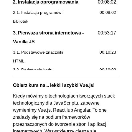
2. Instalacja oprogramowania
00:08:02
2.1. Instalacja programów i
00:08:02
bibliotek
3. Pierwsza strona internetowa -
00:53:17
Vanilla JS
3.1. Podstawowe znaczniki
00:10:23
HTML
3.2. Dodawanie kodu
00:10:02
JavaScript do strony
Obierz kurs na... lekki i szybki Vue.js!
3.3. Tworzenie i wyświetlanie
00:09:50
Kiedy mówimy o technologiach tworzących stack
elementów listy
technologiczny dla JavaScriptu, zapewne
3.4. Zarządzanie elementami
00:09:53
wymienimy Vue.js, React lub Angular. To one
listy
znalazły się na podium frameworków
3.5. Pierwsze kroki w CSS
00:13:09
przeznaczonych do tworzenia stron i aplikacji
internetowych. Wszystkie trzy cieszą się