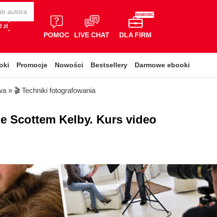
NOWOŚĆ
 zł
POMOC
LIVE CHAT
DLA FIRM
oki
Promocje
Nowości
Bestsellery
Darmowe ebooki
wa
»
🎬 Techniki fotografowania
 ze Scottem Kelby. Kurs video