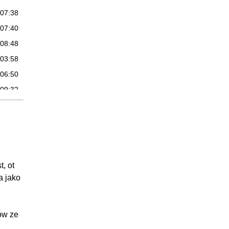
:07:38
:07:40
:08:48
:03:58
:06:50
:09:32
:08:46
:07:06
:03:22
:03:03
, ot
:08:11
a jako
:06:23
ów ze