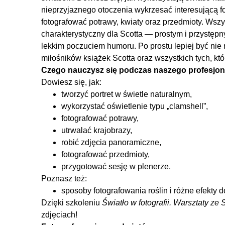
nieprzyjaznego otoczenia wykrzesać interesującą f
fotografować potrawy, kwiaty oraz przedmioty. Wsz
charakterystyczny dla Scotta — prostym i przystępn
lekkim poczuciem humoru. Po prostu lepiej być nie 
miłośników książek Scotta oraz wszystkich tych, kt
Czego nauczysz się podczas naszego profesjon
Dowiesz się, jak:
tworzyć portret w świetle naturalnym,
wykorzystać oświetlenie typu „clamshell”,
fotografować potrawy,
utrwalać krajobrazy,
robić zdjęcia panoramiczne,
fotografować przedmioty,
przygotować sesję w plenerze.
Poznasz też:
sposoby fotografowania roślin i różne efekty 
Dzięki szkoleniu
Światło w fotografii. Warsztaty ze
zdjęciach!