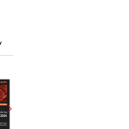
y
Promocja