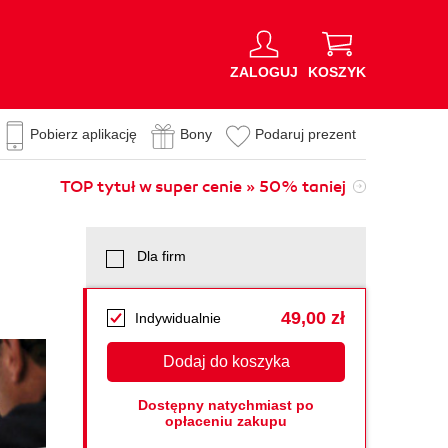
ZALOGUJ
KOSZYK
Pobierz aplikację
Bony
Podaruj prezent
TOP tytuł w super cenie » 50% taniej
Dla firm
49,00 zł
Indywidualnie
Dodaj do koszyka
Dostępny natychmiast po
opłaceniu zakupu