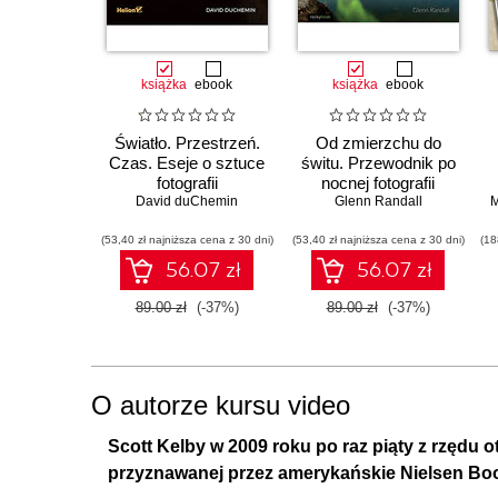
książka
ebook
książka
ebook
Światło. Przestrzeń.
Od zmierzchu do
Czas. Eseje o sztuce
świtu. Przewodnik po
fotografii
nocnej fotografii
David duChemin
krajobrazowej.
Glenn Randall
Wydanie II
(53,40 zł najniższa cena z 30 dni)
(53,40 zł najniższa cena z 30 dni)
(18
56.07 zł
56.07 zł
89.00 zł
(-37%)
89.00 zł
(-37%)
O autorze kursu video
Scott Kelby w 2009 roku po raz piąty z rzędu o
przyznawanej przez amerykańskie Nielsen Bo