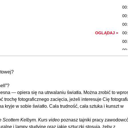
00
00
00
OGLĄDAJ »
00
00
00
00
00
etowej?
OGLĄDAJ »
00
00
ell”?
zesna — opiera się na utrwalaniu światła. Można zrobić to wprost
00
ć trochę fotograficznego zacięcia, jeżeli interesuje Cię fotografi
00
a kryje w sobie światło. Cała trudność, cała sztuka i kunszt w
 ze Scottem Kelbym. Kurs video
poznasz tajniki pracy zawodowc
ralne i lampy studyjne oraz jakie sztuczki stosują, żeby z