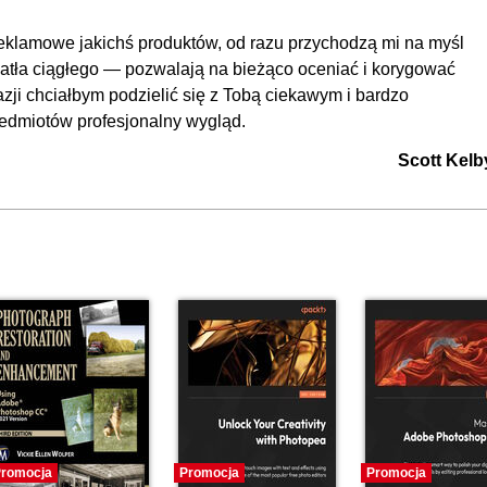
eklamowe jakichś produktów, od razu przychodzą mi na myśl
wiatła ciągłego — pozwalają na bieżąco oceniać i korygować
zji chciałbym podzielić się z Tobą ciekawym i bardzo
zedmiotów profesjonalny wygląd.
Scott Kelb
romocja
Promocja
Promocja