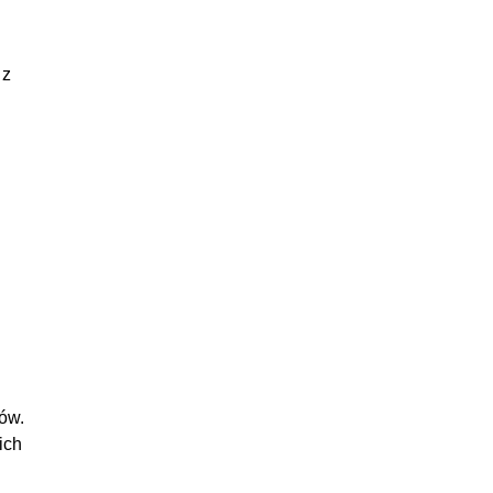
 z
ków.
ich