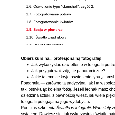
1.6. Oświetlenie typu "clamshell", część 2.
1.7. Fotografowanie potraw
1.8. Fotografowanie kwiatów
1.9. Sesja w plenerze
1.10. Światło znad głowy
1.11. Wyrazisty portret
1.12. Krajobrazy
Obierz kurs na... profesjonalną fotografię!
1.13. Nasadka naśladująca lampę pierścieniową
Jak wykorzystać oświetlenie w fotografii portr
1.14. Zdjęcia panoramiczne
Jak przygotować zdjęcie panoramiczne?
1.15. Oświetlenie portretowe
Jakie tajemnice kryje oświetlenie typu „clamsh
Fotografia — zarówno ta tradycyjna, jak i ta współc
1.16. Sugestywny portret
tak, pstrykając kolejną fotkę. Jeżeli jednak masz cho
1.17. Fotografowanie przedmiotów
dziedzina sztuki, z pewnością wiesz, jak wiele piękn
fotografii polegają na jego wydobyciu.
Podczas szkolenia
Światło w fotografii. Warsztaty
światłem. Dowiesz się, jak wykorzystują światło natu