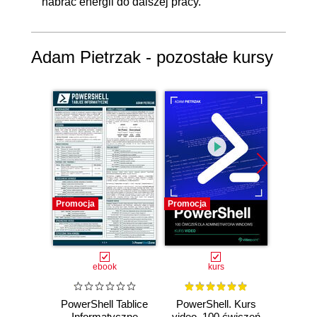
nabrać energii do dalszej pracy.
Adam Pietrzak - pozostałe kursy
Promocja
Promocja
Promocj
ebook
kurs
ksią
PowerShell Tablice
PowerShell. Kurs
Power
Informatyczne
video. 100 ćwiczeń
za