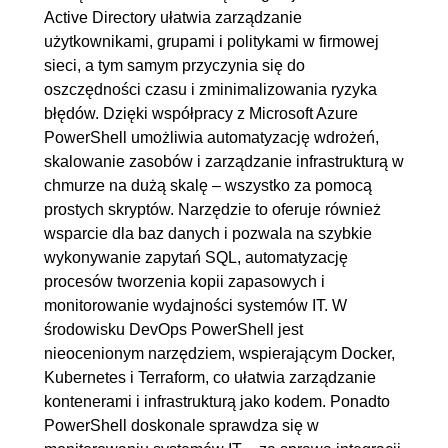
Active Directory ułatwia zarządzanie
4.3. Inne Nowe operatory
00:07:43
użytkownikami, grupami i politykami w firmowej
4.4. Przetwarzanie równoległe
00:06:30
sieci, a tym samym przyczynia się do
4.5. Wersjonowanie i wsparcie
00:03:44
oszczędności czasu i zminimalizowania ryzyka
błędów. Dzięki współpracy z Microsoft Azure
5. Praca w środowisku
01:33:42
PowerShell umożliwia automatyzację wdrożeń,
wieloplatformowym
skalowanie zasobów i zarządzanie infrastrukturą w
chmurze na dużą skalę – wszystko za pomocą
5.1. System plików
00:25:04
prostych skryptów. Narzędzie to oferuje również
5.2. Procesy i serwisy
00:19:54
wsparcie dla baz danych i pozwala na szybkie
5.3. Dziennik zdarzeń
00:21:04
wykonywanie zapytań SQL, automatyzację
5.4. Konfiguracja sieci
00:10:55
procesów tworzenia kopii zapasowych i
monitorowanie wydajności systemów IT. W
5.5. Użytkownicy
00:16:45
środowisku DevOps PowerShell jest
6. Funkcje wieloplatformowe
00:34:26
nieocenionym narzędziem, wspierającym Docker,
Kubernetes i Terraform, co ułatwia zarządzanie
6.1. Wprowadzenie
00:05:05
kontenerami i infrastrukturą jako kodem. Ponadto
6.2. Dobre praktyki
00:07:35
PowerShell doskonale sprawdza się w
6.3. Pobieranie informacji o
00:07:44