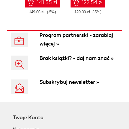
141.55 zł
122.54 zł
149.00 zł
(-5%)
129.00 zł
(-5%)
129.0
Program partnerski - zarabiaj
więcej »
Brak książki? - daj nam znać »
Subskrybuj newsletter »
Twoje Konto