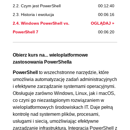
2.2. Czym jest PowerShell
00:12:40
2.3. Historia i ewolucja
00:06:16
2.4. Windows PowerShell vs.
OGLĄDAJ »
PowerShell 7
00:06:20
2.5. Narzędzia i techniki pracy
00:05:00
3. Instalacja i konfiguracja
01:07:26
Obierz kurs na... wieloplatformowe
zastosowania PowerShella
3.1. System Windows 11
00:16:44
3.2. Linux Ubuntu
00:07:15
PowerShell
to wszechstronne narzędzie, które
umożliwia automatyzację zadań administracyjnych
3.3. macOS Sonoma
00:04:31
i efektywne zarządzanie systemami operacyjnymi.
3.4. Visual Studio Code
00:17:56
Obsługuje zarówno Windows, Linux, jak i macOS,
3.5. SSH (Secure Shell)
00:21:00
co czyni go niezastąpionym rozwiązaniem w
wieloplatformowych środowiskach IT. Daje pełną
4. Nowe funkcje i możliwości
00:38:56
kontrolę nad systemem plików, procesami,
4.1. Tryb zgodności
00:11:10
usługami i siecią, umożliwiając efektywne
4.2. Operatory łańcucha potoku
00:09:49
zarządzanie infrastrukturą. Integracja PowerShell z