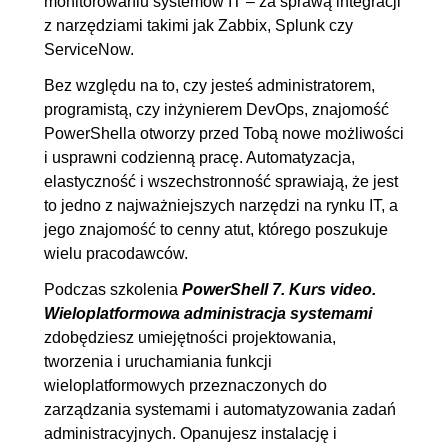
monitorowaniu systemów IT – za sprawą integracji
systemie
z narzędziami takimi jak Zabbix, Splunk czy
ServiceNow.
6.4. Techniki wywoływania
00:14:02
funkcji
Bez względu na to, czy jesteś administratorem,
programistą, czy inżynierem DevOps, znajomość
7. Bezpieczeństwo
00:37:16
PowerShella otworzy przed Tobą nowe możliwości
i usprawni codzienną pracę. Automatyzacja,
7.1. Czy PowerShell jest
00:12:22
elastyczność i wszechstronność sprawiają, że jest
bezpieczny?
to jedno z najważniejszych narzędzi na rynku IT, a
7.2. Polityki wykonywania
OGLĄDAJ »
jego znajomość to cenny atut, którego poszukuje
skryptów
00:11:35
wielu pracodawców.
7.3. Podpis cyfrowy
00:11:34
Podczas szkolenia
PowerShell 7. Kurs video.
7.4. Zakończenie kursu
00:01:45
Wieloplatformowa administracja systemami
zdobędziesz umiejętności projektowania,
tworzenia i uruchamiania funkcji
wieloplatformowych przeznaczonych do
zarządzania systemami i automatyzowania zadań
administracyjnych. Opanujesz instalację i