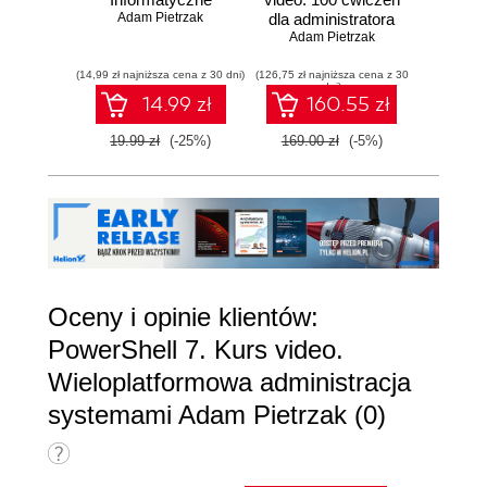
Adam Pietrzak
dla administratora
zautom
Adam Pietrzak
Windows
Adam
(14,99 zł najniższa cena z 30 dni)
(126,75 zł najniższa cena z 30
(23,94 zł naj
dni)
14.99 zł
160.55 zł
19.99 zł
(-25%)
169.00 zł
(-5%)
39.90
Oceny i opinie klientów:
PowerShell 7. Kurs video.
Wieloplatformowa administracja
systemami Adam Pietrzak (0)