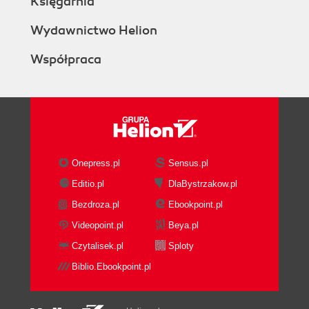
Księgarnia
Wydawnictwo Helion
Współpraca
Onepress.pl
Sensus.pl
Editio.pl
DlaBystrzakow.pl
Bezdroza.pl
Ebookpoint.pl
Videopoint.pl
Beya.pl
Czytalisek.pl
Sploty
Biblio.Ebookpoint.pl