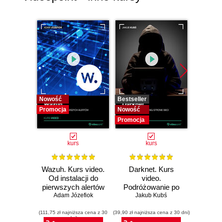
Nowość
Bestseller
Bestselle
Promocja
Nowość
Nowość
Promocja
Promocj
kurs
kurs
Wazuh. Kurs video.
Darknet. Kurs
Metas
Od instalacji do
video.
vid
pierwszych alertów
Podróżowanie po
pene
Adam Józefiok
ciemnej stronie
Jakub Kubś
Ad
ł
sieci
zabe
(111,75 zł najniższa cena z 30
(39,90 zł najniższa cena z 30 dni)
(96,75 zł naj
dni)