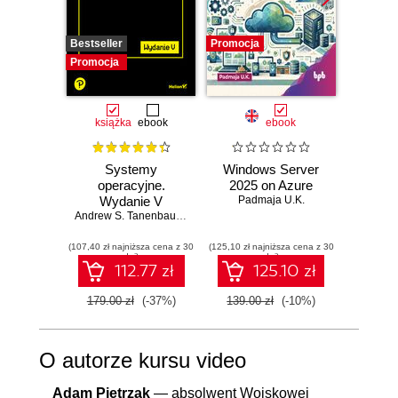
Bestseller
Promocja
Promocj
Promocja
książka
ebook
ebook
Systemy
Windows Server
Pow
operacyjne.
2025 on Azure
Auto
Wydanie V
Padmaja U.K.
Sc
Andrew S. Tanenbaum
,
Herbert Bos
Ahmed U
(107,40 zł najniższa cena z 30
(125,10 zł najniższa cena z 30
(125,10 zł 
dni)
dni)
112.77 zł
125.10 zł
179.00 zł
(-37%)
139.00 zł
(-10%)
139.0
O autorze kursu video
Adam Pietrzak
― absolwent Wojskowej