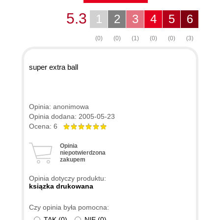
5.3
1
2
3
4
5
6
(0)
(0)
(1)
(0)
(0)
(3)
super extra ball
Opinia: anonimowa
Opinia dodana: 2005-05-23
Ocena: 6
Opinia
niepotwierdzona
zakupem
Opinia dotyczy produktu:
ksiązka drukowana
Czy opinia była pomocna:
TAK
(
0
)
NIE
(
0
)