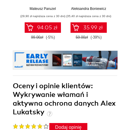
urządzeń
wyci
mobilnych
Mateusz Paruzel
Aleksandra Boniewicz
Kam
(29,90 zł najniższa cena z 30 dni)
(35,40 zł najniższa cena z 30 dni)
(39,90 zł naj
94.05 zł
35.99 zł
99.00zł
(-5%)
59.00zł
(-39%)
99.0
Oceny i opinie klientów:
Wykrywanie włamań i
aktywna ochrona danych Alex
Lukatsky
Dodaj opinię