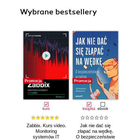
Wybrane bestsellery
Promocja
Promocja
Promocj
kurs
książka
ebook
Zabbix. Kurs video.
Jak nie dać się
OSINT 
Monitoring
złapać na wędkę.
Kurs 
systemów IT
O bezpieczeństwie
web,