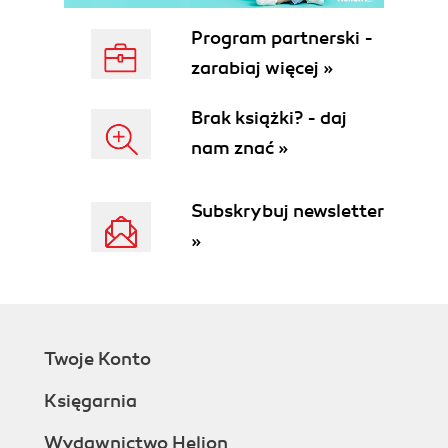
Kontrolowanie poczynań administratorów (86)
Kontrolowanie dostępu do internetu (87)
Program partnerski -
Wykrywanie nieznanych urządzeń (88)
zarabiaj więcej »
Analiza efektywności konfiguracji zapory sieciowej
(88)
Brak książki? - daj
Analiza przepływu informacji (89)
nam znać »
Analiza danych urządzeń sieciowych (89)
Zbieranie dowodów i reagowanie na incydenty (89)
Inwentaryzacja zasobów i tworzenie mapy sieci
Subskrybuj newsletter
(90)
»
Wykrywanie konfiguracji domyślnych (91)
Kontrolowanie efektywności działu
informatycznego (92)
Systemy wykrywania włamań a inne narzędzia
zabezpieczające (92)
Twoje Konto
Podsumowanie (93)
Rozdział 4. Trzy podstawowe zasady wykrywania
Księgarnia
włamań (95)
Wydawnictwo Helion