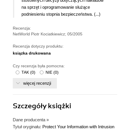
stosownych decyzji dotyczących nakładów
na sprzęt i oprogramowanie służące
podniesieniu stopnia bezpieczeństwa. (...)
Recenzja:
NetWorld Piotr Kociatkiewicz; 05/2005
Recenzja dotyczy produktu:
ksiązka drukowana
Czy recenzja była pomocna:
TAK
(
0
)
NIE
(
0
)
więcej recenzji
Szczegóły
książki
Dane producenta
»
Tytuł oryginału:
Protect Your Information with Intrusion