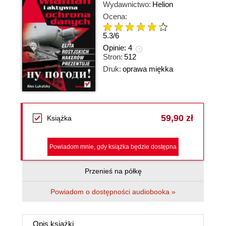
Wydawnictwo:
Helion
Ocena:
5.3
/
6
Opinie:
4
Stron:
512
Druk:
oprawa miękka
59,90 zł
Książka
Powiadom mnie, gdy książka będzie dostępna
Przenieś na półkę
Powiadom o dostępności audiobooka »
Opis
książki