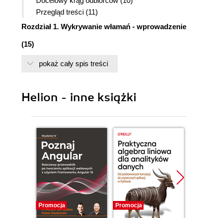
Docelowy krąg odbiorców (10)
Przegląd treści (11)
Rozdział 1. Wykrywanie włamań - wprowadzenie
(15)
Znaczenie systemów wykrywania włamań (15)
pokaż cały spis treści
Poziomy systemu informatycznego (19)
Tradycyjne środki bezpieczeństwa (20)
Wady tradycyjnych środków bezpieczeństwa
Helion - inne książki
(20)
Omijanie zapór sieciowych (22)
Podsumowanie (34)
Rozdział 2. Anatomia ataku (35)
Zdarzenia związane z bezpieczeństwem (35)
Luki i podatność na włamanie (36)
Klasyfikacja luk (36)
Ataki (41)
Nieformalny model ataku (43)
Promocja
Promocja
Promocj
Model ataku tradycyjnego (44)