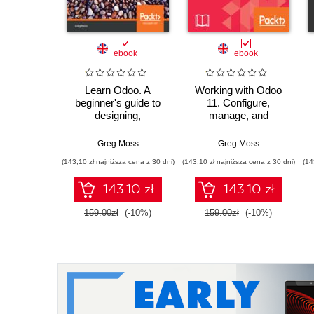
ebook
ebook
Learn Odoo. A
Working with Odoo
beginner's guide to
11. Configure,
designing,
manage, and
configuring, and
customize your Odoo
customizing business
system - Third
Greg Moss
Greg Moss
applications with
Edition
(143,10 zł najniższa cena z 30 dni)
(143,10 zł najniższa cena z 30 dni)
(14
Odoo
143.10 zł
143.10 zł
159.00zł
(-10%)
159.00zł
(-10%)