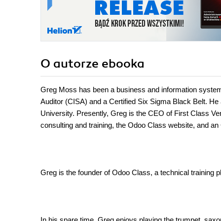
O autorze
ebooka
Greg Moss has been a business and information systems 
Auditor (CISA) and a Certified Six Sigma Black Belt. He
University. Presently, Greg is the CEO of First Class 
consulting and training, the Odoo Class website, and a
Greg is the founder of Odoo Class, a technical trainin
In his spare time, Greg enjoys playing the trumpet, saxo