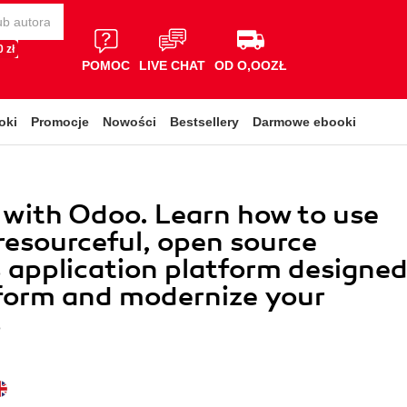
 zł
POMOC
LIVE CHAT
OD O,OOZŁ
oki
Promocje
Nowości
Bestsellery
Darmowe ebooki
with Odoo. Learn how to use
resourceful, open source
 application platform designe
form and modernize your
s