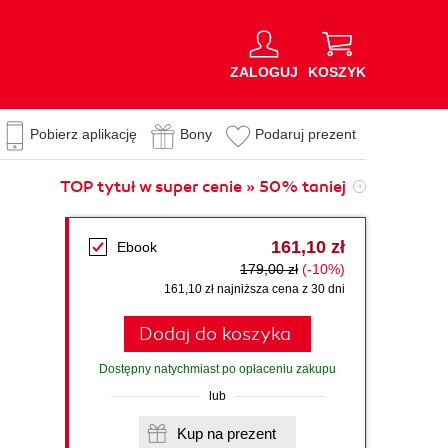
ZALOGUJ
KOSZYK
Pobierz aplikację
Bony
Podaruj prezent
TOP tytuł w super cenie » 50% taniej
161,10 zł
Ebook
179,00 zł
(-10%)
d
161,10 zł najniższa cena z 30 dni
Dodaj do koszyka
Dostępny natychmiast po opłaceniu zakupu
lub
Kup na prezent