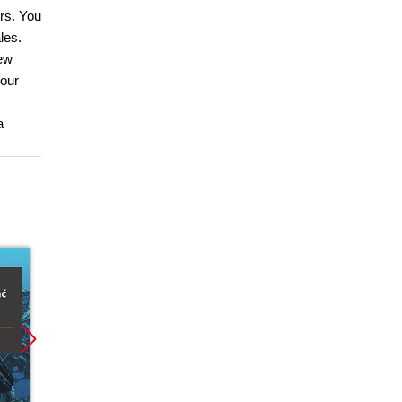
ers. You
les.
new
your
a
Promocja
Nowość
Promoc