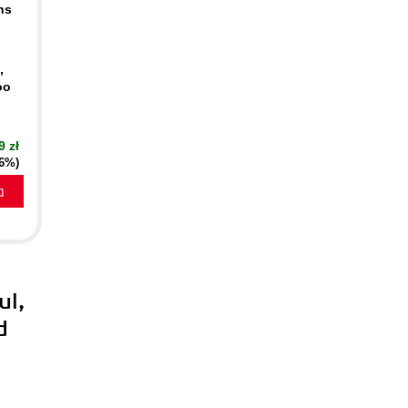
ns
,
oo
9 zł
16%)
a
ul,
d