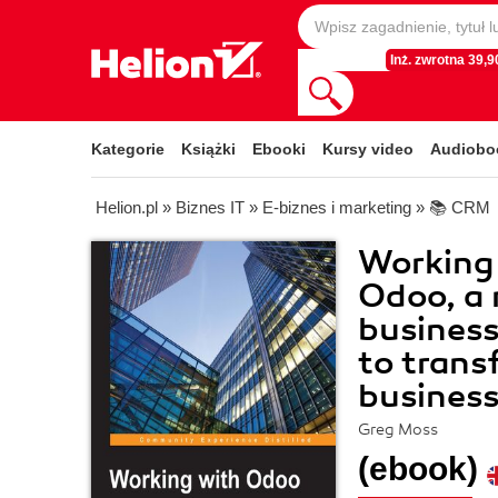
Inż. zwrotna 39,90
Kategorie
Książki
Ebooki
Kursy video
Audiobo
Helion.pl
»
Biznes IT
»
E-biznes i marketing
»
📚 CRM
Working 
Odoo, a 
business
to trans
busines
Greg Moss
(ebook)