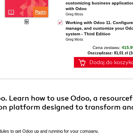
customizing business applicatio
with Odoo
Greg Moss
Working with Odoo 11. Configure
manage, and customize your Od
system - Third Edition
Greg Moss
Cena zestawu:
415.9
Oszczędzasz: 81,01 zł (
Dodaj do koszyk
o. Learn how to use Odoo, a resourcef
ion platform designed to transform an
modules to get Odoo up and running for your company.