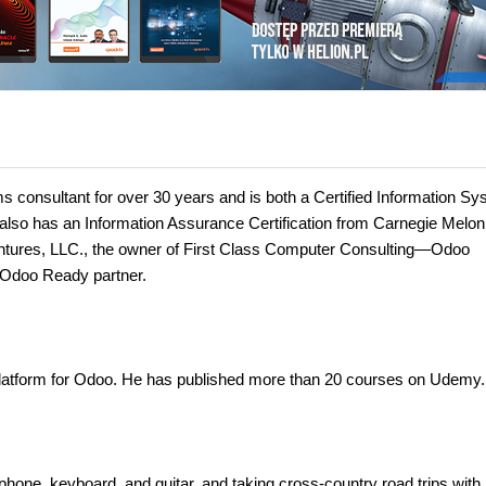
consultant for over 30 years and is both a Certified Information S
 also has an Information Assurance Certification from Carnegie Melon
Ventures, LLC., the owner of First Class Computer Consulting—Odoo
n Odoo Ready partner.
g platform for Odoo. He has published more than 20 courses on Udemy.
phone, keyboard, and guitar, and taking cross-country road trips with 