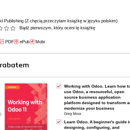
t Publishing
(Z chęcią przeczytam książkę w języku polskim)
Bądź pierwszym, który oceni tę książkę
PDF
ePub
Mobi
 rabatem
Working with Odoo. Learn how t
use Odoo, a resourceful, open
source business application
platform designed to transform 
modernize your business
Greg Moss
Learn Odoo. A beginner's guide t
designing, configuring, and