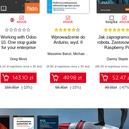
ebook
ebook
książka
eboo
Working with Odoo
Wprowadzenie do
Jak zaprogram
10. One stop guide
Arduino, wyd. II
robota. Zastoso
for your enterprise
Raspberry Pi 
needs - Second
Pythona w tworz
Massimo Banzi
,
Michael Shiloh
Edition
autonomiczny
Greg Moss
Danny Staple
robotów. Wydani
3,10 zł najniższa cena z 30 dni)
(9,90 zł najniższa cena z 30 dni)
(49,50 zł najniższa cena 
143.10 zł
49.98 zł
52.47 z
159.00zł
(-10%)
58.80zł
(-15%)
99.00zł
(-47%