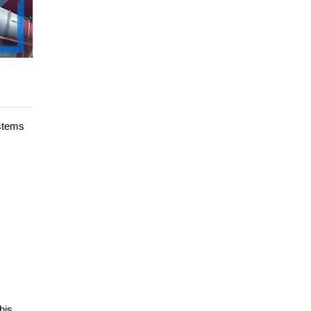
ystems
his