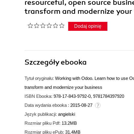
resourceful, open source busin
transform and modernize your
Dodaj opinię
Szczegóły
ebooka
Tytuł oryginału:
Working with Odoo. Learn how to use Odo
transform and modernize your business
ISBN Ebooka:
978-17-843-9792-0, 9781784397920
Data wydania ebooka :
2015-08-27
Język publikacji:
angielski
Rozmiar pliku Pdf:
13.2MB
Rozmiar pliku ePub:
31.4MB