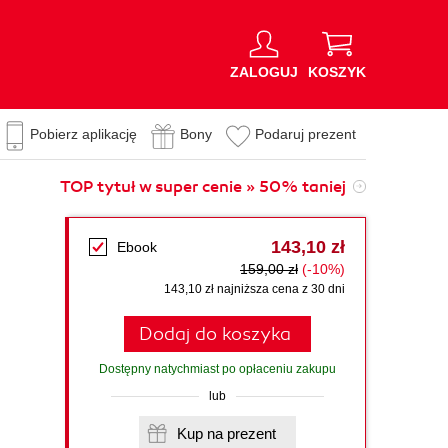
ZALOGUJ
KOSZYK
Pobierz aplikację
Bony
Podaruj prezent
TOP tytuł w super cenie » 50% taniej
143,10 zł
Ebook
159,00 zł
(-10%)
143,10 zł najniższa cena z 30 dni
Dodaj do koszyka
Dostępny natychmiast po opłaceniu zakupu
lub
Kup na prezent