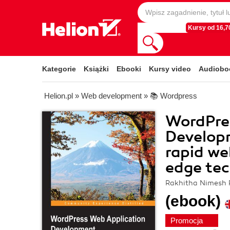
Kursy od 16,70
Kategorie
Książki
Ebooki
Kursy video
Audiobo
Helion.pl
»
Web development
»
📚 Wordpress
WordPre
Developm
rapid we
edge tec
Rakhitha Nimesh
(ebook)
Promocja