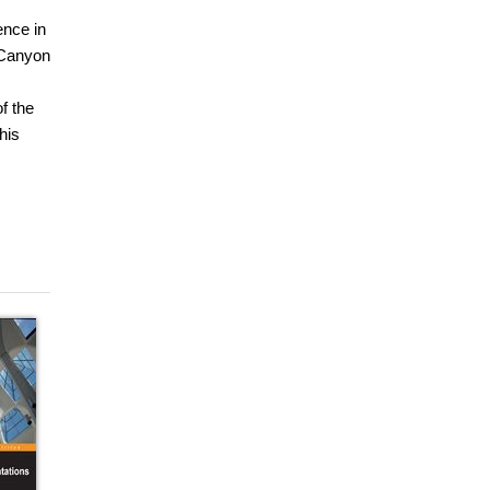
ence in
eCanyon
f the
his