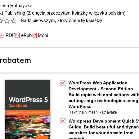
mesh Ratnayake
t Publishing
(Z chęcią przeczytam książkę w języku polskim)
Bądź pierwszym, który oceni tę książkę
PDF
ePub
Mobi
 rabatem
WordPress Web Application
Development - Second Edition.
Build rapid web applications wit
cutting-edge technologies using
WordPress
Rakhitha Nimesh Ratnayake
Wordpress Development Quick St
Guide. Build beautiful and dyna
websites for your domain from
scratch