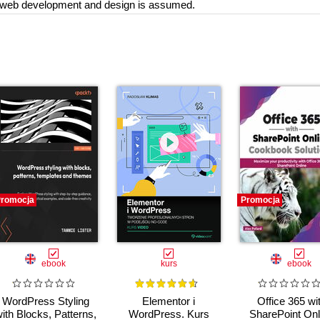
c web development and design is assumed.
romocja
Promocja
ebook
kurs
ebook
WordPress Styling
Elementor i
Office 365 wi
ith Blocks, Patterns,
WordPress. Kurs
SharePoint Onl