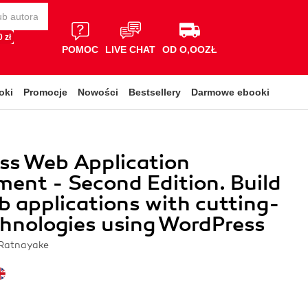
 zł
POMOC
LIVE CHAT
OD O,OOZŁ
oki
Promocje
Nowości
Bestsellery
Darmowe ebooki
ss Web Application
ent - Second Edition. Build
b applications with cutting-
hnologies using WordPress
 Ratnayake