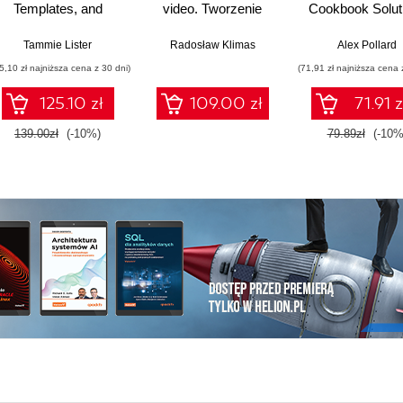
Templates, and
video. Tworzenie
Cookbook Solut
Themes. Explore
profesjonalnych stron
WordPress styling
w podejściu no-code
Tammie Lister
Radosław Klimas
Alex Pollard
with step-by-step
5,10 zł najniższa cena z 30 dni)
(71,91 zł najniższa cena 
guidance, practical
examples, and tips
125.10 zł
109.00 zł
71.91 z
139.00zł
(-10%)
79.89zł
(-10%