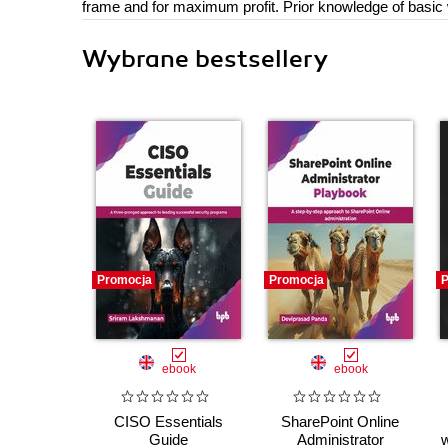
frame and for maximum profit. Prior knowledge of basi
Wybrane bestsellery
Promocja
Promocja
P
ebook
ebook
CISO Essentials
SharePoint Online
Guide
Administrator
w