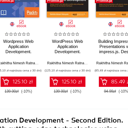
romocja
Promocja
Promocja
ebook
ebook
ebook
Wordpress Web
WordPress Web
Building Impres
Application
Application
Presentations w
Development.
Development.
impress.js. De
Building robust web
Everyone it seems
stunning
apps easily and
loves WordPress and
presentations w
Rakhitha Nimesh Ratnayake
Rakhitha Nimesh Ratnayake
efficiently - Third
this is your
dynamic visuals
5,10 zł najniższa cena z 30 dni)
(125,10 zł najniższa cena z 30 dni)
(85,49 zł najniższa cena 
Edition
opportunity to take
3D transitions tha
your existing design
captivate you
125.10 zł
125.10 zł
85.49 
and development
colleagues
skills to the next
139.00zł
(-10%)
139.00zł
(-10%)
94.99zł
(-10%
stage. Learn in easy
stages how to
speedily build
leading-edge web
applications from
ation Development - Second Edition.
scratch