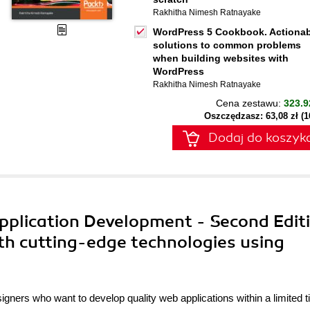
Rakhitha Nimesh Ratnayake
WordPress 5 Cookbook. Actionab
solutions to common problems
when building websites with
WordPress
Rakhitha Nimesh Ratnayake
Cena zestawu:
323.9
Oszczędzasz: 63,08 zł (
Dodaj do koszyk
pplication Development - Second Editi
ith cutting-edge technologies using
gners who want to develop quality web applications within a limited 