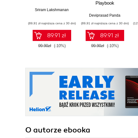
Playbook
Sriram Lakshmanan
Deviprasad Panda
(89,91 zł najniższa cena z 30 dni)
(89,91 zł najniższa cena z 30 dni)
(12
89.91 zł
89.91 zł
99.90zł
(-10%)
99.90zł
(-10%)
O autorze
ebooka