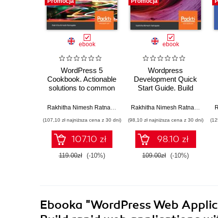
Promocja
Promocja
P
ebook
ebook
WordPress 5
Wordpress
Cookbook. Actionable
Development Quick
solutions to common
Start Guide. Build
problems when
beautiful and dynamic
building websites with
websites for your
Rakhitha Nimesh Ratnayake
Rakhitha Nimesh Ratnayake
WordPress
domain from scratch
(107,10 zł najniższa cena z 30 dni)
(98,10 zł najniższa cena z 30 dni)
(12
107.10 zł
98.10 zł
119.00zł
(-10%)
109.00zł
(-10%)
Ebooka
"WordPress Web Applic