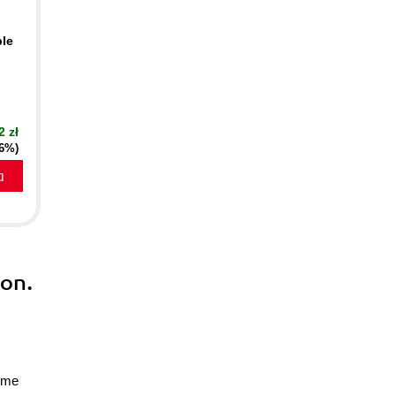
le
2 zł
16%)
a
on.
time