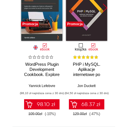
Promocja
Promocja
Nowość
Promocj
ebook
książka
ebook
WordPress Plugin
PHP i MySQL.
P
Development
Aplikacje
Micros
Cookbook. Explore
internetowe po
FastA
the complete set of
stronie serwera
produc
tools to craft
AI
Yannick Lefebvre
Jon Duckett
Giunio D
powerful plugins
micros
(98,10 zł najniższa cena z 30 dni)
(64,50 zł najniższa cena z 30 dni)
(116,10 zł 
that extend the
P
world's most
98.10 zł
68.37 zł
popular CMS -
Third Edition
109.00zł
(-10%)
129.00zł
(-47%)
129.0