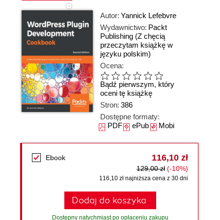
Autor:
Yannick Lefebvre
Wydawnictwo:
Packt
Publishing
(Z chęcią
przeczytam książkę w
języku polskim)
Ocena:
Bądź pierwszym, który
oceni tę książkę
Stron:
386
Dostępne formaty:
PDF
ePub
Mobi
116,10 zł
Ebook
129,00 zł
(-10%)
116,10 zł najniższa cena z 30 dni
Dodaj do koszyka
Dostępny natychmiast po opłaceniu zakupu