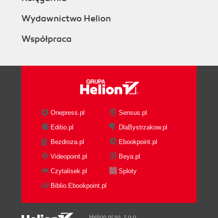
Wydawnictwo Helion
Współpraca
Onepress.pl
Sensus.pl
Editio.pl
DlaBystrzakow.pl
Bezdroza.pl
Ebookpoint.pl
Videopoint.pl
Beya.pl
Czytalisek.pl
Sploty
Biblio.Ebookpoint.pl
Helion.pl sp. z o.o.