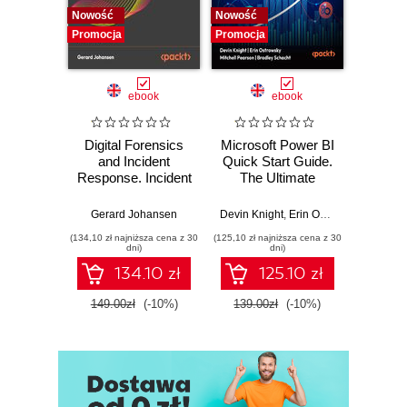
Nowość
Nowość
Nowość
Promocja
Promocja
Promocj
ebook
ebook
Digital Forensics
Microsoft Power BI
Pract
and Incident
Quick Start Guide.
Intel
Response. Incident
The Ultimate
Data-D
Response tools
Beginner's Guide
Hunti
and techniques for
to Power BI, Data
your c
Gerard Johansen
Devin Knight
,
Erin Ostrowsky
,
Mitchel
effective cyber
Storytelling, AI
effor
(134,10 zł najniższa cena z 30
(125,10 zł najniższa cena z 30
(116,10 zł 
threat response -
Tools, and
dete
dni)
dni)
Fourth Edition
Microsoft Fabric -
def
134.10 zł
125.10 zł
Fourth Edition
ATT&C
tool
149.00zł
(-10%)
139.00zł
(-10%)
129.0
E