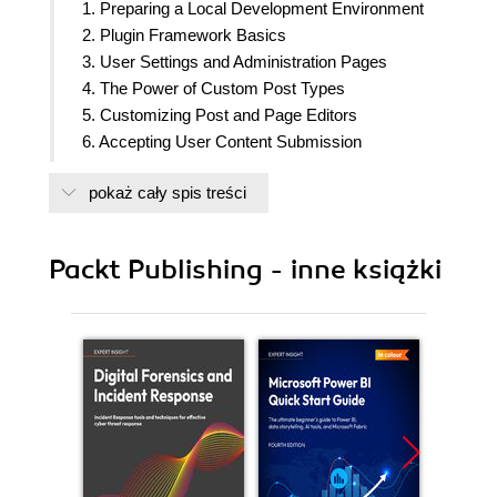
1. Preparing a Local Development Environment
2. Plugin Framework Basics
3. User Settings and Administration Pages
4. The Power of Custom Post Types
5. Customizing Post and Page Editors
6. Accepting User Content Submission
7. Customizing user data
pokaż cały spis treści
8. Creating Custom MySQL Database Tables
9. Leveraging javascript, jQuery and AJAX scripts
10. Adding New Widgets to WordPress
Packt Publishing - inne książki
11. Enabling Plugin Internationalization
12. Distributing your plugin on wordpress.org