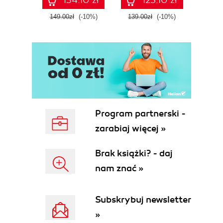
Fourth Edition
ATT&C
tool
149.00zł
(-10%)
139.00zł
(-10%)
129.0
E
Program partnerski -
zarabiaj więcej »
Brak książki? - daj
nam znać »
Subskrybuj newsletter
»