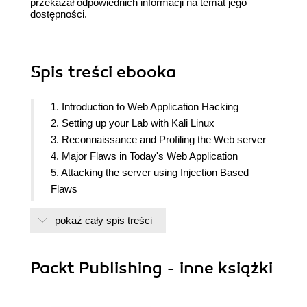
przekazał odpowiednich informacji na temat jego
dostępności.
Spis treści
ebooka
1. Introduction to Web Application Hacking
2. Setting up your Lab with Kali Linux
3. Reconnaissance and Profiling the Web server
4. Major Flaws in Today's Web Application
5. Attacking the server using Injection Based
Flaws
6. Exploiting Clients using XSS and CSRF flaws
pokaż cały spis treści
7. Attacking SSL based websites
8. Exploiting the Client using Attack Frameworks in
kali Linux
Packt Publishing - inne książki
9. AJAX and its Inherent Security issues due to
Increased Attack surface
10. Fuzzing Web Application