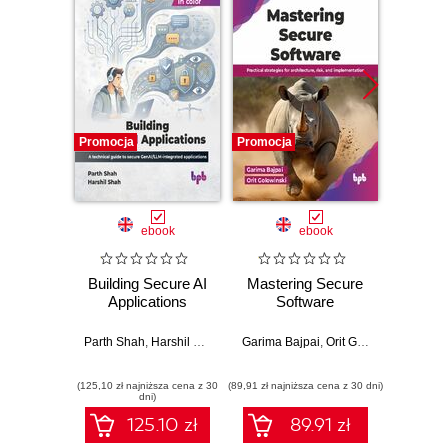
Promocja
Promocja
Promocj
ebook
ebook
Building Secure AI
Mastering Secure
Mast
Applications
Software
with H
Parth Shah
,
Harshil Shah
Garima Bajpai
,
Orit Golowinski
Paulo 
(125,10 zł najniższa cena z 30
(89,91 zł najniższa cena z 30 dni)
(89,91 zł naj
dni)
125.10 zł
89.91 zł