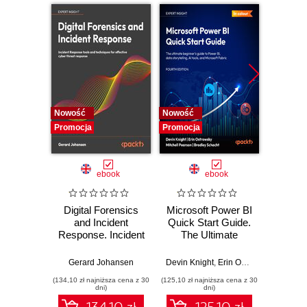
Nowość
Nowość
Nowość
Promocja
Promocja
Promocj
ebook
ebook
Digital Forensics
Microsoft Power BI
Pract
and Incident
Quick Start Guide.
Intel
Response. Incident
The Ultimate
Data-D
Response tools
Beginner's Guide
Hunti
and techniques for
to Power BI, Data
your c
Gerard Johansen
Devin Knight
,
Erin Ostrowsky
,
Mitchel
effective cyber
Storytelling, AI
effor
(134,10 zł najniższa cena z 30
(125,10 zł najniższa cena z 30
(116,10 zł 
threat response -
Tools, and
dete
dni)
dni)
Fourth Edition
Microsoft Fabric -
def
134.10 zł
125.10 zł