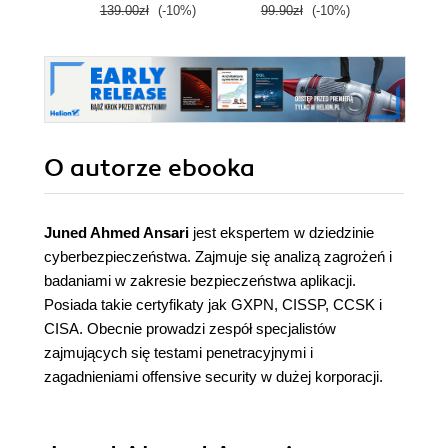
139.00zł
(-10%)
99.90zł
(-10%)
99.9
O autorze
ebooka
Juned Ahmed Ansari
jest ekspertem w dziedzinie
cyberbezpieczeństwa. Zajmuje się analizą zagrożeń i
badaniami w zakresie bezpieczeństwa aplikacji.
Posiada takie certyfikaty jak GXPN, CISSP, CCSK i
CISA. Obecnie prowadzi zespół specjalistów
zajmujących się testami penetracyjnymi i
zagadnieniami offensive security w dużej korporacji.