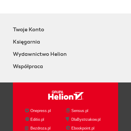
Twoje Konto
Księgarnia
Wydawnictwo Helion
Współpraca
Onepress.pl
Sensus.pl
Editio.pl
DlaBystrzakow.pl
Bezdroza.pl
Ebookpoint.pl