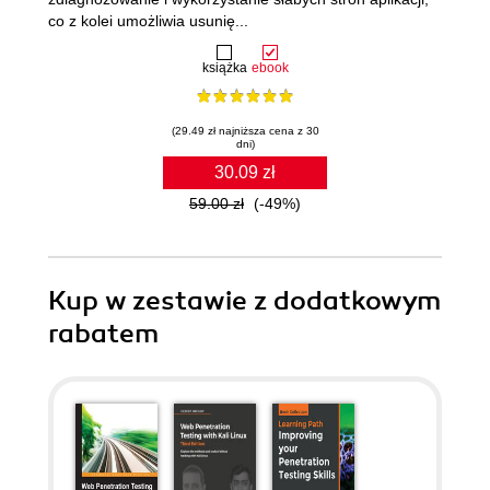
co z kolei umożliwia usunię...
książka
ebook
(29.49 zł najniższa cena z 30
dni)
30.09 zł
59.00 zł
(-49%)
Kup w zestawie z dodatkowym
rabatem