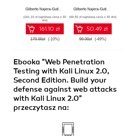
your defense
method
against web
of eth
Gilberto Najera-Gutierrez
,
Juned Ahmed Ansari
,
Daniel Teixeira
Gilberto Najera-Gutierrez
,
Juned Ahme
Daniel W.
,
Ab
attacks with Kali
with K
(161,10 zł najniższa cena z 30
(49,50 zł najniższa cena z 30 dni)
(143,10 zł 
Linux and
Thir
dni)
Metasploit
161.10 zł
50.49 zł
179.00zł
(-10%)
99.00zł
(-49%)
159.0
Ebooka
"Web Penetration
Testing with Kali Linux 2.0,
Second Edition. Build your
defense against web attacks
with Kali Linux 2.0"
przeczytasz na: