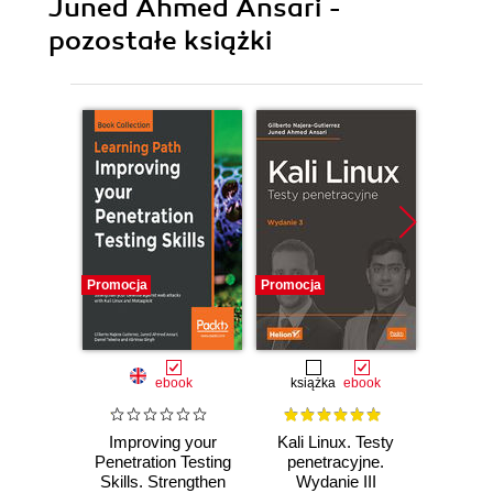
Juned Ahmed Ansari -
pozostałe książki
Promocja
Promocja
Promocj
ebook
książka
ebook
Improving your
Kali Linux. Testy
Web P
Penetration Testing
penetracyjne.
Testin
Skills. Strengthen
Wydanie III
Linux.