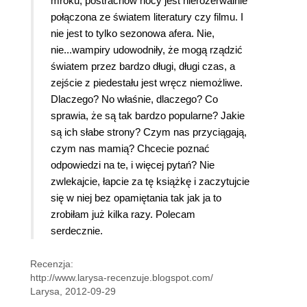
mroku, postrachów nocy jest nierozerwalnie
połączona ze światem literatury czy filmu. I
nie jest to tylko sezonowa afera. Nie,
nie...wampiry udowodniły, że mogą rządzić
światem przez bardzo długi, długi czas, a
zejście z piedestału jest wręcz niemożliwe.
Dlaczego? No właśnie, dlaczego? Co
sprawia, że są tak bardzo popularne? Jakie
są ich słabe strony? Czym nas przyciągają,
czym nas mamią? Chcecie poznać
odpowiedzi na te, i więcej pytań? Nie
zwlekajcie, łapcie za tę książkę i zaczytujcie
się w niej bez opamiętania tak jak ja to
zrobiłam już kilka razy. Polecam
serdecznie.
Recenzja:
http://www.larysa-recenzuje.blogspot.com/
Larysa, 2012-09-29