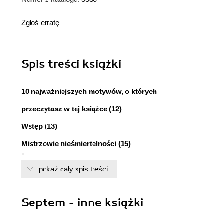
Zgłoś erratę
Spis treści
książki
10 najważniejszych motywów, o których
przeczytasz w tej książce (12)
Wstęp (13)
Mistrzowie nieśmiertelności (15)
"To dzieci nocy. Cóż za wspaniała muzyka!" (16)
pokaż cały spis treści
"Jestem Dracula i witam w moim domu" (16)
"Nigdy nie pijam... wina" (17)
"Zło zależy od punktu widzenia" (17)
Septem - inne książki
"Umrzeć... to musi być wspaniałe" (18)
"Wiesz zbyt wiele, by żyć" (18)