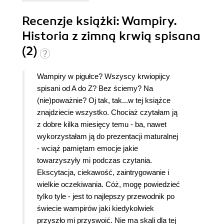
Book: From Vlad the Impaler to the vampire Lestat
- a history of vampires in Literature, Film, and
Recenzje
książki
: Wampiry.
Legend". No właśnie. Książka to nie lada gratka
Historia z zimną krwią spisana
dla fanów wampirów i wszelkich legend,
(2)
związanych ze wschodnioeuropejskim folklorem.
Nie jest to jedynie zbiór starych podań, ale też
skupisko informacji na temat wampirów - skąd się
Wampiry w pigułce? Wszyscy krwiopijcy
wzięły, ich odpowiedniki w różnych mitologiach,
spisani od A do Z? Bez ściemy? Na
pierwsze postaci wampiryczne, szereg filmów
(nie)poważnie? Oj tak, tak...w tej książce
oraz niecodziennych książek. Nie ukrywam, że
znajdziecie wszystko. Chociaż czytałam ją
"Wampiry. Historia z zimną krwią spisana"
z dobre kilka miesięcy temu - ba, nawet
potraktowałam trochę jak uzupełnienie
wykorzystałam ją do prezentacji maturalnej
wampirycznego leksykonu Kamila
- wciąż pamiętam emocje jakie
Śmiałkowskiego (recenzja tutaj:
towarzyszyły mi podczas czytania.
https://pikkuvampyyrinkirjamaailma.blogspot.com/2016/12/
Ekscytacja, ciekawość, zaintrygowanie i
kamil-smiakowski-wampir-leksykon.html). O ile
wielkie oczekiwania. Cóż, mogę powiedzieć
tamta książka była spisem filmów, książek i
tylko tyle - jest to najlepszy przewodnik po
komiksów, tutaj już mamy do czynienia z
świecie wampirów jaki kiedykolwiek
obszerniejszym materiałem i cennym aspektem
przyszło mi przyswoić. Nie ma skali dla tej