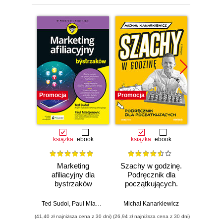
Wampiry w tradycji ludowej (21)
Żyj długo i rozwijaj się (22)
Krwiopijcy z Europy (23)
Greckie początki (24)
Wampiry słowiańskie (25)
Wpływy rumuńskie (27)
Wampiry germańskie (29)
Promocja
Promocja
Promocj
Upiory Zjednoczonego Królestwa (31)
Wampiry latynoamerykańskie (31)
Krwiopijcy Dalekiego Wschodu (32)
Indie (33)
książka
ebook
książka
ebook
ksią
Tradycja wampiryczna w Ameryce (34)
Międzynarodowe wampiry (35)
Marketing
Szachy w godzinę.
Świa
Stąd do wieczności (36)
afiliacyjny dla
Podręcznik dla
mikro.
bystrzaków
początkujących.
mod
Płomień bucha (37)
Wydanie II
Wczesne pisma o nieumarłych (38)
Ted Sudol
,
Paul Mladjenovic
Michał Kanarkiewicz
Artur 
Wampir (38)
(41,40 zł najniższa cena z 30 dni)
(26,94 zł najniższa cena z 30 dni)
(19,95 zł naj