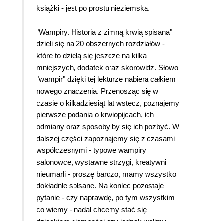
kulturalnym. Autorzy - Barb Karg, Arjean Spaite,
książki - jest po prostu nieziemska.
Rick Sutherland - przeprowadzili niezłe śledztwo,
tropiąc historię wampirów oraz ich korzenie.
"Wampiry. Historia z zimną krwią spisana"
Czapki z głów! A jako że jestem fanką
dzieli się na 20 obszernych rozdziałów -
poszukiwania polskiego elementu we wszystkich
które to dzielą się jeszcze na kilka
możliwych książkach, tutaj byłam mile
mniejszych, dodatek oraz skorowidz. Słowo
zaskoczona - podczas lektury natrafiłam na kilka
"wampir" dzięki tej lekturze nabiera całkiem
ciekawych ustępów o polskich wampirach. Ale i
nowego znaczenia. Przenosząc się w
inne informacje mnie zachwyciły. Owszem,
czasie o kilkadziesiąt lat wstecz, poznajemy
większość znałam, ale natknęłam się na mnóstwo
pierwsze podania o krwiopijcach, ich
takich, o których przeczytałam po raz pierwszy.
odmiany oraz sposoby by się ich pozbyć. W
Bardzo podoba mi się oprawa graficzna książki.
dalszej części zapoznajemy się z czasami
Okładka okładką, ale jej wnętrze jest niezwykłe,
współczesnymi - typowe wampiry
bardzo klimatyczne i pasujące do wampirów -
salonowce, wystawne strzygi, kreatywni
chociażby numery stron ociekające krwią.
nieumarli - proszę bardzo, mamy wszystko
Najbardziej w mój gust wpasowały się ramki z
dokładnie spisane. Na koniec pozostaje
ciekawostkami, które zostały podzielone na trzy
pytanie - czy naprawdę, po tym wszystkim
rodzaje, czyli krwintensencja (terminologia
co wiemy - nadal chcemy stać się