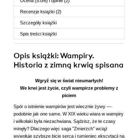
Ocena (
5.0
/
6
) i opinie (2)
Recenzje
książki
(2)
Szczegóły
książki
Spis treści
książki
Opis
książki
: Wampiry.
Historia z zimną krwią spisana
Wgryź się w świat nieumarłych!
We krwi jest życie, czyli wampirze problemy z
piciem
Spór o istnienie wampirów jest wiecznie żywy —
podobnie jak one same. W XIX wieku wiara w wampiry
i wilkołaki była niezachwiana. Sądzisz, że te czasy
minęły? Dlaczego więc saga "Zmierzch" wciąż
wywołuje szybsze bicie serca i rumieniec ekscytacji na