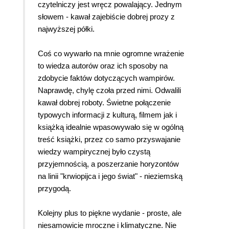
na pewno nie sięgnę przez jakiś czas do żadnego
czytelniczy jest wręcz powalający. Jednym
filmu, gdzie jest mowa o tej wcale nie aż tak
słowem - kawał zajebiście dobrej prozy z
fascynującej postaci. Ale na inny wampiryczny
najwyższej półki.
film skuszę się na pewno, bo pozycja ta
przypomniała mi o mojej fascynacji tymi istotami.
Coś co wywarło na mnie ogromne wrażenie
Książkę polecam mniej lub bardziej
to wiedza autorów oraz ich sposoby na
zaawansowanym fanatykom wampirów, ale nie
zdobycie faktów dotyczących wampirów.
tylko. Jeśli ktoś interesuje się podaniami i
Naprawdę, chylę czoła przed nimi. Odwalili
legendami oraz życiem codziennym w dawnych
kawał dobrej roboty. Świetne połączenie
czasach na terenie Europy lub chociażby Polski,
typowych informacji z kulturą, filmem jak i
na pewno nie będzie zawiedziony tą książką. Ja
książką idealnie wpasowywało się w ogólną
nie byłam, a mój egzemplarz jest obklejony
treść książki, przez co samo przyswajanie
kolorowani karteczkami, którymi zaznaczyłam
wiedzy wampirycznej było czystą
ciekawsze i nieznane mi dotąd informacje.
przyjemnością, a poszerzanie horyzontów
na linii "krwiopijca i jego świat" - nieziemską
przygodą.
Kolejny plus to piękne wydanie - proste, ale
niesamowicie mroczne i klimatyczne. Nie