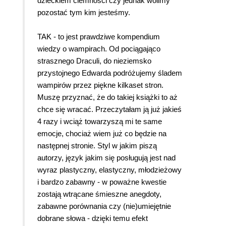
związana z wampirami), groza ekranu (filmy o
dzieckiem ciemności czy jednak wolimy
wampirach, z którymi warto się zapoznać) oraz
pozostać tym kim jesteśmy.
mroczny folklor (legendy, mitologia, podania,
opowieści ludowe, literatura). Chyba nie muszę
TAK - to jest prawdziwe kompendium
mówić, że moją ulubioną kategorią był właśnie
wiedzy o wampirach. Od pociągająco
mroczny folklor? Najbardziej za serce ujął mnie
strasznego Draculi, do nieziemsko
jednak zupełnie inny fakt. Mianowicie to, że
przystojnego Edwarda podróżujemy śladem
czytając, wiedziałam doskonale, o czym mowa.
wampirów przez piękne kilkaset stron.
Mam problem z zapamiętaniem choćby
Muszę przyznać, że do takiej książki to aż
najważniejszych cytatów, ale wampirze filmy
chce się wracać. Przeczytałam ją już jakieś
oglądałam setki razy, więc znam je prawie na
4 razy i wciąż towarzyszą mi te same
pamięć. Pierwszy raz towarzyszyło mi coś
emocje, chociaż wiem już co będzie na
takiego, że znałam kultowe dla kogoś słowa i
następnej stronie. Styl w jakim piszą
potrafiłam przytoczyć nawet ich kontekst. Jednym
autorzy, język jakim się posługują jest nad
minusem książki jest to, że przez pierwsze strony
wyraz plastyczny, elastyczny, młodzieżowy
była mowa tylko o tym, co będzie przedstawione
i bardzo zabawny - w poważne kwestie
w następnych i następnych rozdziałach, a autorzy
zostają wtrącane śmieszne anegdoty,
przez znaczą część streszczali lub przytaczali
zabawne porównania czy (nie)umiejętnie
sceny z różnych wersji "Draculi". Po tej lekturze
dobrane słowa - dzięki temu efekt