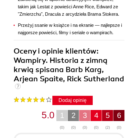
takim jak Lestat z powieści Anne Rice, Edward ze
"Zmierzchu", Dracula z arcydzieła Brama Stokera.
Przeżyj ssanie w książce i na ekranie — najlepsze i
najgorsze powieści, filmy i seriale o wampirach.
Oceny i opinie klientów:
Wampiry. Historia z zimną
krwią spisana Barb Karg,
Arjean Spaite, Rick Sutherland
Dodaj opinię
5.0
1
2
3
4
5
6
(0)
(0)
(0)
(0)
(2)
(0)