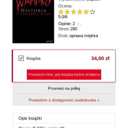
Ocena:
5.0
/
6
Opinie:
2
Stron:
280
Druk:
oprawa miękka
34,00 zł
Książka
Powiadom mnie, gdy książka będzie dostępna
Przenieś na półkę
Powiadom o dostępności audiobooka »
Opis
książki