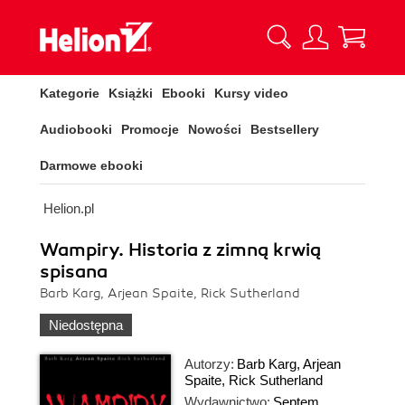
Kategorie
Książki
Ebooki
Kursy video
Audiobooki
Promocje
Nowości
Bestsellery
Darmowe ebooki
Helion.pl
Wampiry. Historia z zimną krwią
spisana
Barb Karg, Arjean Spaite, Rick Sutherland
Niedostępna
Autorzy:
Barb Karg
,
Arjean
Spaite
,
Rick Sutherland
Wydawnictwo:
Septem