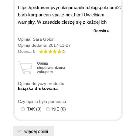
https://pikkuvampyyrinkirjamaailma.blogspot.com/2017/03/
barb-karg-arjean-spaite-rick.html Uwielbiam
wampiry. W zasadzie cieszę się z każdej ich
formy, choć może niekoniecznie każdą lubię. Dla
Rozwiń »
niektórych dzieci nocy mogłabym nadstawić
Opinia: Sara Golon
szyję, a niektóre sama przebiłabym kołkiem
Opinia dodana: 2017-11-27
(problem polega na tym, że tych, których nie lubię,
Ocena: 5
nie da się przebić kołkiem). Jak ktoś kiedyś
Opinia
powiedział, epoka sama kształtuje sobie takiego
niepotwierdzona
zakupem
wampira, jaki jest w tych czasach potrzebny. No
cóż, widocznie współczesność potrzebuje bardzo
Opinia dotyczy produktu:
romantycznego krwiopijcy. Niezależnie jednak od
ksiązka drukowana
tego, uwielbiam książki o wampirach - i powieści, i
Czy opinia była pomocna:
leksykony - dlatego też nie mogłam przejść
TAK
(
0
)
NIE
(
0
)
obojętnie obok pozycji "Wampiry. Historia z zimną
krwią spisana". O ile polski tytuł niewiele mówi,
cóż to jest za twór, o tyle tytuł oryginału rozwiewa
wszelkie wątpwliości - "The Everything Vampire
więcej opinii