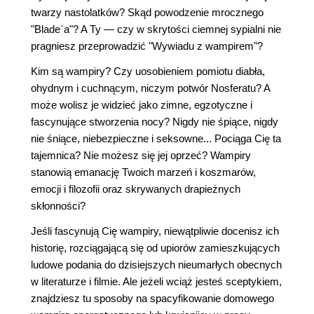
twarzy nastolatków? Skąd powodzenie mrocznego
"Blade`a"? A Ty — czy w skrytości ciemnej sypialni nie
pragniesz przeprowadzić "Wywiadu z wampirem"?
Kim są wampiry? Czy uosobieniem pomiotu diabła,
ohydnym i cuchnącym, niczym potwór Nosferatu? A
może wolisz je widzieć jako zimne, egzotyczne i
fascynujące stworzenia nocy? Nigdy nie śpiące, nigdy
nie śniące, niebezpieczne i seksowne... Pociąga Cię ta
tajemnica? Nie możesz się jej oprzeć? Wampiry
stanowią emanację Twoich marzeń i koszmarów,
emocji i filozofii oraz skrywanych drapieżnych
skłonności?
Jeśli fascynują Cię wampiry, niewątpliwie docenisz ich
historię, rozciągającą się od upiorów zamieszkujących
ludowe podania do dzisiejszych nieumarłych obecnych
w literaturze i filmie. Ale jeżeli wciąż jesteś sceptykiem,
znajdziesz tu sposoby na spacyfikowanie domowego