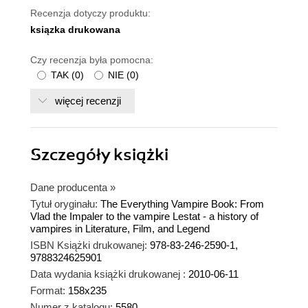
Recenzja dotyczy produktu:
ksiązka drukowana
Czy recenzja była pomocna:
TAK
(
0
)
NIE
(
0
)
więcej recenzji
Szczegóły
książki
Dane producenta
»
Tytuł oryginału:
The Everything Vampire Book: From
Vlad the Impaler to the vampire Lestat - a history of
vampires in Literature, Film, and Legend
ISBN Książki drukowanej:
978-83-246-2590-1,
9788324625901
Data wydania książki drukowanej :
2010-06-11
Format:
158x235
Numer z katalogu:
5580