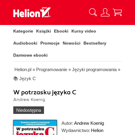
Kategorie
Książki
Ebooki
Kursy video
Audiobooki
Promocje
Nowości
Bestsellery
Darmowe ebooki
Helion.pl
»
Programowanie
»
Języki programowania
»
📚 Język C
W potrzasku języka C
Andrew Koenig
Niedostępna
Autor:
Andrew Koenig
Wydawnictwo:
Helion