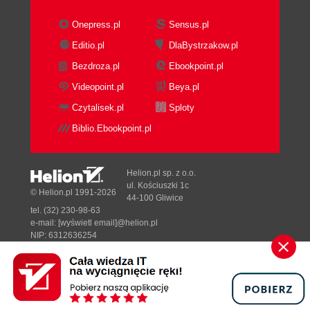
Rozdział 8. Porady i odpowiedzi do ćwiczeń (109)
Onepress.pl
Sensus.pl
8.1. Porady (110)
Editio.pl
DlaBystrzakow.pl
8.2. Odpowiedzi do ćwiczeń (113)
Bezdroza.pl
Ebookpoint.pl
Dodatek A Funkcja printf i zmienne listy
Videopoint.pl
Beya.pl
argumentów (129)
Czytalisek.pl
Sploty
A.1. Rodzina funkcji printf (129)
Biblio.Ebookpoint.pl
A.1.1. Proste specyfikatory formatu (131)
A.1.2. Modyfikatory (135)
A.1.3. Znaczniki (138)
Helion.pl sp. z o.o.
A.1.4. Zmienna precyzja i szerokość pola
ul. Kościuszki 1c
© Helion.pl 1991-2026
44-100 Gliwice
(140)
tel. (32) 230-98-63
A.1.5. Neologizmy (141)
e-mail:
[wyświetl email]@helion.pl
A.1.6. Anachronizmy (141)
NIP: 6312636254
Regon: 241989027
A.2. Zmienne listy argumentów - varargs.h (142)
A.2.1. Implementacja varargs.h (146)
Designed with ♥ by
Tonik.pl
A.3. Zmienne listy argumentów w wydaniu ANSI -
stdarg.h (147)
Pełna wersja strony »