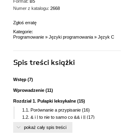
Format:
B5
Numer z katalogu:
2668
Zgłoś erratę
Kategorie:
Programowanie
»
Języki programowania
»
Język C
Spis treści
książki
Wstęp (7)
Wprowadzenie (11)
Rozdział 1. Pułapki leksykalne (15)
1.1. Porównanie a przypisanie (16)
1.2. & i | to nie to samo co && i || (17)
1.3. Zachłanność analizatora leksykalnego (18)
pokaż cały spis treści
1.4. Literały stałych całkowitych (19)