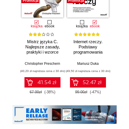
Promocja
Promocja
Promocj
książka
ebook
książka
ebook
ksią
Mistrz języka C.
Internet rzeczy.
Ję
Najlepsze zasady,
Podstawy
prog
praktyki i wzorce
programowania
ur
aplikacji i serwerów
Prakty
sieciowych w
tworze
Christopher Preschern
Mariusz Duka
Steph
językach C/C++,
sy
(40,20 zł najniższa cena z 30 dni)
(49,50 zł najniższa cena z 30 dni)
(52,20 zł naj
MicroPython i Lua
wbu
na urządzeniach
41.54 zł
52.47 zł
IoT ESP8266,
ESP32 i Arduino
67.00zł
(-38%)
99.00zł
(-47%)
87.0