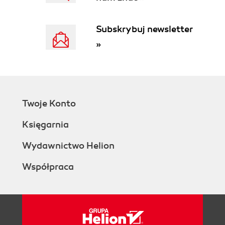
6.1. Odstępy w makrodefinicjach (86)
6.2. Makrodefinicje a funkcje (86)
Subskrybuj newsletter
6.3. Makrodefinicje a instrukcje (90)
»
6.4. Makrodefinicje a definicje typów (91)
Rozdział 7. Kwestie przenośności (93)
7.1. W obliczu zmian (94)
7.2. Co z nazwami? (95)
7.3. Rozmiar liczby całkowitej (96)
Twoje Konto
7.4. Czy znaki mają znaki? (97)
Księgarnia
7.5. Operatory przesunięć bitowych (98)
7.6. Zerowa komórka pamięci (99)
Wydawnictwo Helion
7.7. Obcinanie przy dzieleniu (100)
7.8. Rozmiar liczby losowej (101)
Współpraca
7.9. Zamiana wielkości liter (102)
7.10. Najpierw zwalniać, potem przydzielać
ponownie? (103)
7.11. Przykładowe problemy nieprzenośności
(104)