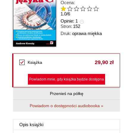
Ocena:
1.0
/
6
Opinie:
1
Stron:
152
Druk:
oprawa miękka
29,90 zł
Książka
Powiadom mnie, gdy książka będzie dostępna
Przenieś na półkę
Powiadom o dostępności audiobooka »
Opis
książki