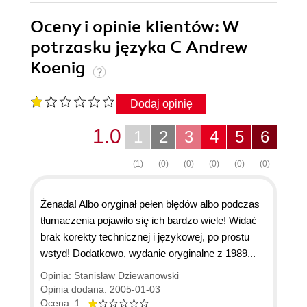
Oceny i opinie klientów: W
potrzasku języka C Andrew
Koenig
Dodaj opinię
1.0
1
2
3
4
5
6
(1)
(0)
(0)
(0)
(0)
(0)
Żenada! Albo oryginał pełen błędów albo podczas
tłumaczenia pojawiło się ich bardzo wiele! Widać
brak korekty technicznej i językowej, po prostu
wstyd! Dodatkowo, wydanie oryginalne z 1989...
Opinia: Stanisław Dziewanowski
Opinia dodana: 2005-01-03
Ocena: 1