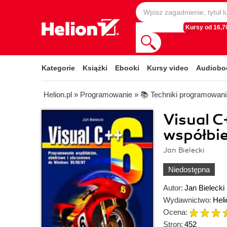
Kursy od 16,70
Kategorie
Książki
Ebooki
Kursy video
Audiobo
Helion.pl
»
Programowanie
»
📚 Techniki programowani
Visual 
współbie
Jan Bielecki
Niedostępna
Autor:
Jan Bielecki
Wydawnictwo:
Heli
Ocena:
Stron:
452