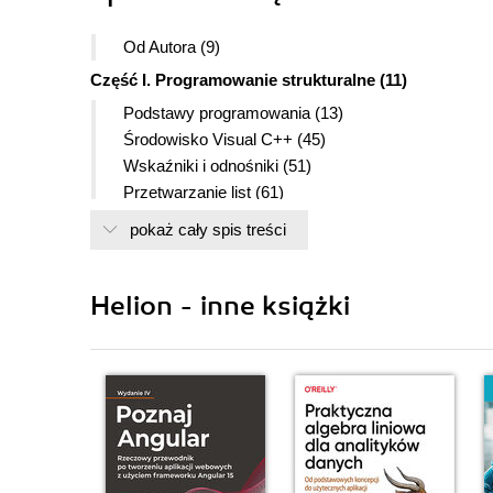
Od Autora (9)
Część I. Programowanie strukturalne (11)
Podstawy programowania (13)
Środowisko Visual C++ (45)
Wskaźniki i odnośniki (51)
Przetwarzanie list (61)
Przetwarzanie łańcuchów (65)
pokaż cały spis treści
Posługiwanie się funkcjami (71)
Zarządzanie pamięcią (89)
Widoczność deklaracji (95)
Helion - inne książki
Część II. Programowanie obiektowe (101)
Klasy pierwotne (103)
Klasy pochodne (125)
Metody wirtualne (135)
Projektowanie kolekcji (143)
Obsługiwanie zdarzeń (149)