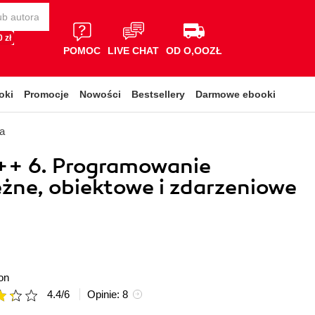
 zł
POMOC
LIVE CHAT
OD O,OOZŁ
oki
Promocje
Nowości
Bestsellery
Darmowe ebooki
a
C++ 6. Programowanie
żne, obiektowe i zdarzeniowe
on
4.4
/
6
Opinie:
8