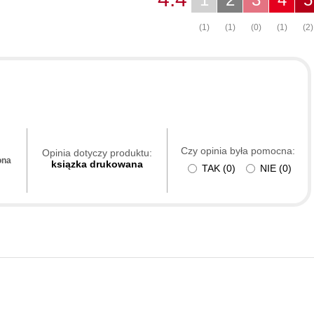
(1)
(1)
(0)
(1)
(2)
Czy opinia była pomocna:
Opinia dotyczy produktu:
ona
ksiązka drukowana
TAK
(
0
)
NIE
(
0
)