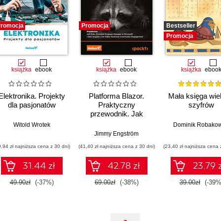
romocja
Promocja
Bestseller
Promocja
książka
ebook
książka
ebook
książka
eboo
Elektronika. Projekty
Platforma Blazor.
Mała księga wie
dla pasjonatów
Praktyczny
szyfrów
przewodnik. Jak
tworzyć interaktywne
Witold Wrotek
Dominik Robakow
aplikacje internetowe
Jimmy Engström
z C# i .NET 7.
9,94 zł najniższa cena z 30 dni)
(41,40 zł najniższa cena z 30 dni)
(23,40 zł najniższa cena 
Wydanie II
31.44 zł
42.78 zł
23.79 z
49.90zł
(-37%)
69.00zł
(-38%)
39.00zł
(-39%