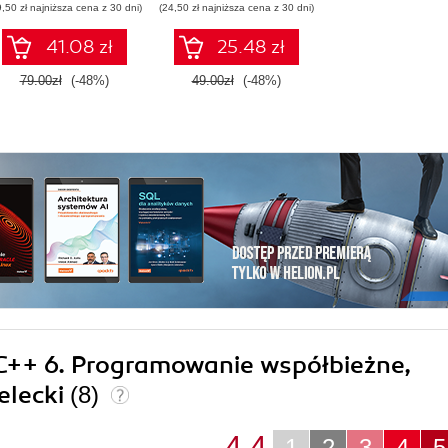
9,50 zł najniższa cena z 30 dni)
(24,50 zł najniższa cena z 30 dni)
41.08 zł
25.48 zł
79.00zł
(-48%)
49.00zł
(-48%)
l C++ 6. Programowanie współbieżne,
elecki
(8)
4.4
1
2
3
4
5