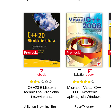
Promocja
Promocja
P
ebook
książka
ebook
C++20 Biblioteka
Microsoft Visual C++
techniczna. Problemy
2008. Tworzenie
i rozwiązania
aplikacji dla Windows
J. Burton Browning
,
Bruce Sutherland
Rafał Wileczek
J