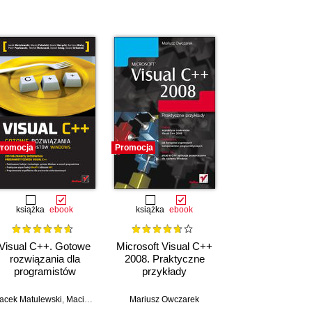
romocja
Promocja
książka
ebook
książka
ebook
Visual C++. Gotowe
Microsoft Visual C++
rozwiązania dla
2008. Praktyczne
programistów
przykłady
Windows
acek Matulewski
,
Maciej Pakulski
,
Dawid Borycki
Mariusz Owczarek
,
Bartosz Biały
,
Piotr Pepłowski
,
M