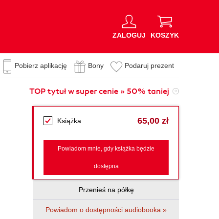
ZALOGUJ
KOSZYK
Pobierz aplikację
Bony
Podaruj prezent
TOP tytuł w super cenie » 50% taniej
65,00 zł
Książka
Powiadom mnie, gdy książka będzie
dostępna
Przenieś na półkę
Powiadom o dostępności audiobooka »