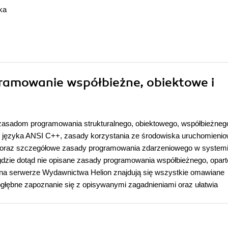
ka
ogramowanie współbieżne, obiektowe i
zasadom programowania strukturalnego, obiektowego, współbieżnego
s języka ANSI C++, zasady korzystania ze środowiska uruchomieni
 oraz szczegółowe zasady programowania zdarzeniowego w system
dzie dotąd nie opisane zasady programowania współbieżnego, opart
az na serwerze Wydawnictwa Helion znajdują się wszystkie omawiane
dogłębne zapoznanie się z opisywanymi zagadnieniami oraz ułatwia