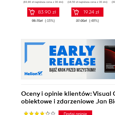
(83,90 zł najniższa cena z 30 dni)
(18,50 zł najniższa cena z 30 dni)
(3
83.90 zł
19.24 zł
98.70zł
(-15%)
37.00zł
(-48%)
Oceny i opinie klientów: Visua
obiektowe i zdarzeniowe Jan Bi
Dodaj opinię