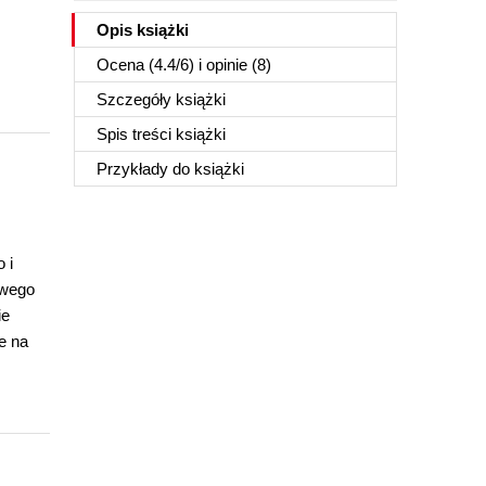
Opis
książki
Ocena (
4.4
/
6
) i opinie (8)
Szczegóły
książki
Spis treści
książki
Przykłady do
książki
 i
owego
ie
e na