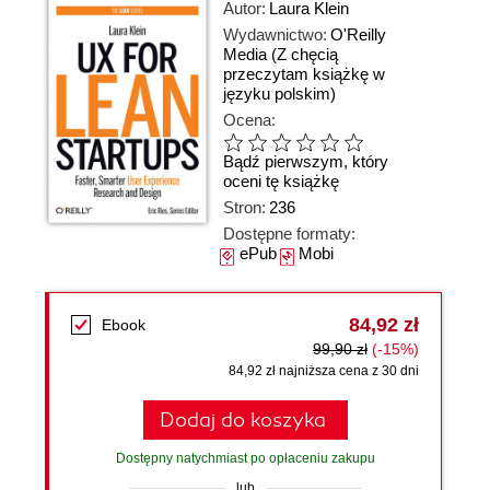
Autor:
Laura Klein
Wydawnictwo:
O'Reilly
Media
(Z chęcią
przeczytam książkę w
języku polskim)
Ocena:
Bądź pierwszym, który
oceni tę książkę
Stron:
236
Dostępne formaty:
ePub
Mobi
84,92 zł
Ebook
99,90 zł
(-15%)
84,92 zł najniższa cena z 30 dni
Dodaj do koszyka
Dostępny natychmiast po opłaceniu zakupu
lub