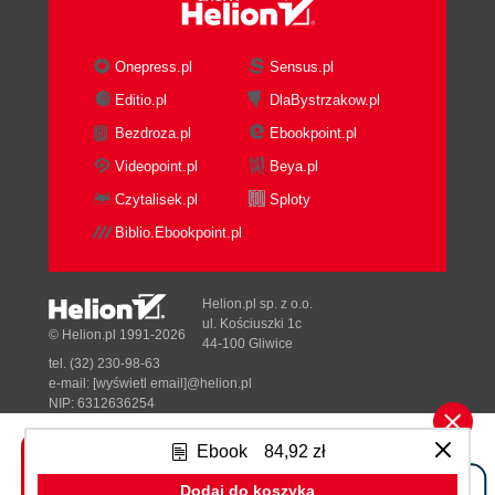
and Other Tips for Getting Feedback
Shut the Hell Up
Dont Give a Guided Tour
Onepress.pl
Sensus.pl
Ask Open-Ended Questions
Editio.pl
DlaBystrzakow.pl
Follow Up
Bezdroza.pl
Ebookpoint.pl
Let the User Fail
Go Do This Now!
Videopoint.pl
Beya.pl
3. Faster User Research
Czytalisek.pl
Sploty
Iterate! Iterate! Iterate!
Biblio.Ebookpoint.pl
How You Can Do It Right Now
Stay in the Building
How You Can Do It Right Now
Helion.pl sp. z o.o.
Unmoderated Testing
ul. Kościuszki 1c
© Helion.pl 1991-2026
44-100 Gliwice
How You Can Do It Right Now
tel. (32) 230-98-63
When to Survey
e-mail:
[wyświetl email]@helion.pl
How You Can Do It Right Now
NIP: 6312636254
Regon: 241989027
Loosely Related Rant: Stupid Reasons
Ebook
84,92 zł
for Not Doing Research
Designed with ♥ by
Tonik.pl
Excuse 1: Its a Design Standard
Dodaj do koszyka