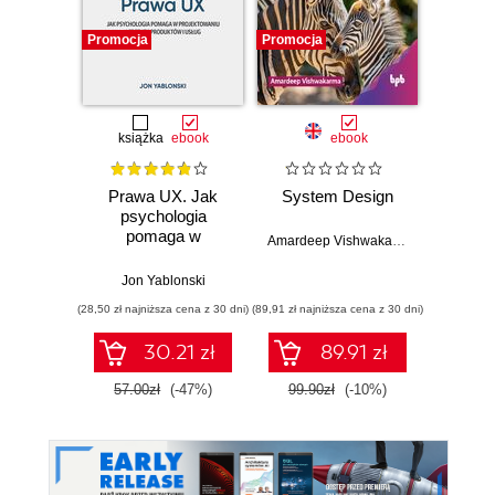
Promocja
Promocja
Promocj
książka
ebook
ebook
Prawa UX. Jak
System Design
Web D
psychologia
with 
pomaga w
and 
Amardeep Vishwakarma
projektowaniu
lepszych
Jon Yablonski
Kev
produktów i usług.
(28,50 zł najniższa cena z 30 dni)
(89,91 zł najniższa cena z 30 dni)
(89,91 zł naj
Wydanie II
30.21 zł
89.91 zł
57.00zł
(-47%)
99.90zł
(-10%)
99.9