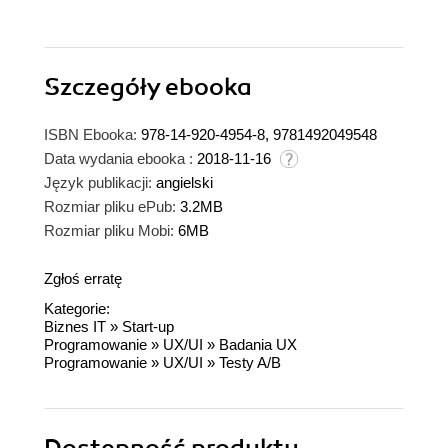
Szczegóły
ebooka
ISBN Ebooka:
978-14-920-4954-8, 9781492049548
Data wydania ebooka :
2018-11-16
Język publikacji:
angielski
Rozmiar pliku ePub:
3.2MB
Rozmiar pliku Mobi:
6MB
Zgłoś erratę
Kategorie:
Biznes IT
»
Start-up
Programowanie
»
UX/UI
»
Badania UX
Programowanie
»
UX/UI
»
Testy A/B