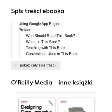
Spis treści
ebooka
Using Google App Engine
Preface
Who Should Read This Book?
Whats in This Book?
Teaching with This Book
Conventions Used in This Book
Using Code Examples
pokaż cały spis treści
Safari Books Online
Comments and Questions
Acknowledgments
O'Reilly Media - inne książki
1. Programming on the Web
The Request/Response Cycle
What Is Google App Engine?
What Is a Cloud?
Why Did Google Build App Engine and Give It