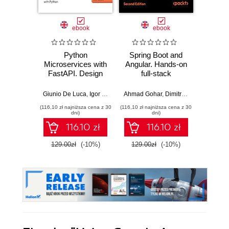
ebook
ebook
Python
Spring Boot and
PHP P
Microservices with
Angular. Hands-on
in the 
FastAPI. Design
full-stack
fa
production-ready,
development with
applic
AI-enabled
Java, Spring,
GenA
Giunio De Luca
,
Igor Benav
Ahmad Gohar
,
Dimitrios Kyriakakis
Doug Bie
microservices with
Angular and
PHP fe
(116,10 zł najniższa cena z 30
(116,10 zł najniższa cena z 30
(116,10 zł 
Python
TypeScript -
produ
dni)
dni)
Second Edition
wo
116.10 zł
116.10 zł
129.00zł
(-10%)
129.00zł
(-10%)
129.0