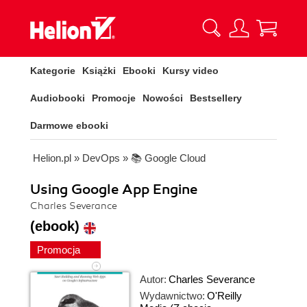
Kategorie
Książki
Ebooki
Kursy video
Audiobooki
Promocje
Nowości
Bestsellery
Darmowe ebooki
Helion.pl
»
DevOps
»
📚 Google Cloud
Using Google App Engine
Charles Severance
(ebook)
Promocja
Autor:
Charles Severance
Wydawnictwo:
O'Reilly