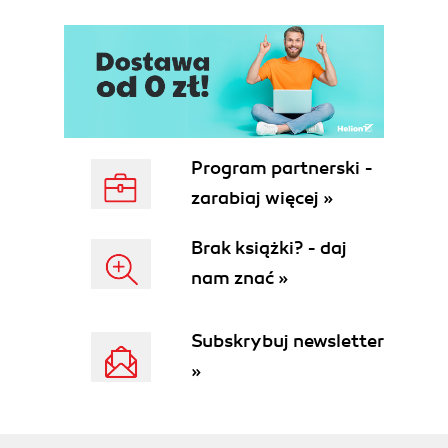
Styling Tags with CSS
Exerting More Control over Markup
Validating CSS
Tools to Help You Work with CSS
Building the Navigation Menu
The CSS Box Model
Adding Navigation Hints for Users
Program partnerski -
Summary
zarabiaj więcej »
Exercises
3. Python
Brak książki? - daj
What Is Programming?
nam znać »
About Python
Installing Python
The Essence of Programming
Subskrybuj newsletter
Input, Processing, and Output
»
Conditional Steps: A Number-Guessing Web
Application
Variables and Expressions
Naming Variables