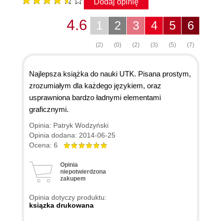
Dodaj opinię
4.6
1
2
3
4
5
6
(2)
(0)
(2)
(3)
(5)
(7)
Najlepsza książka do nauki UTK. Pisana prostym,
zrozumiałym dla każdego językiem, oraz
usprawniona bardzo ładnymi elementami
graficznymi.
Opinia: Patryk Wodzyński
Opinia dodana: 2014-06-25
Ocena: 6
Opinia
niepotwierdzona
zakupem
Opinia dotyczy produktu:
ksiązka drukowana