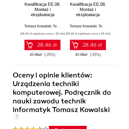
Kwalifikacja EE.08.
Kwalifikacja EE.08.
Jak zd
Montaż i
Montaż i
zaw
eksploatacja
eksploatacja
te
systemów
systemów
infor
komputerowych,
komputerowych,
Kwalif
Tomasz Kowalski
,
Tomasz Orkisz
Tomasz Kowalski
,
Tomasz Orkisz
Tomas
urządzeń
urządzeń
E.
(28,46 zł najniższa cena z 30 dni)
(28,46 zł najniższa cena z 30 dni)
(37,95 zł naj
peryferyjnych i
peryferyjnych i
sieci. Część 1.
sieci. Część 2.
28.46 zł
28.46 zł
Urządzenia
Systemy
techniki
operacyjne.
37.95zł
(-25%)
37.95zł
(-25%)
37.9
komputerowej.
Podręcznik do
Podręcznik do
nauki zawodu
nauki zawodu
technik informatyk
technik informatyk
Oceny i opinie klientów:
Urządzenia techniki
komputerowej. Podręcznik do
nauki zawodu technik
informatyk Tomasz Kowalski