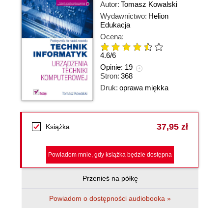
Autor:
Tomasz Kowalski
Wydawnictwo:
Helion
Edukacja
Ocena:
4.6
/
6
Opinie:
19
Stron:
368
Druk:
oprawa miękka
37,95 zł
Książka
Powiadom mnie, gdy książka będzie dostępna
Przenieś na półkę
Powiadom o dostępności audiobooka »