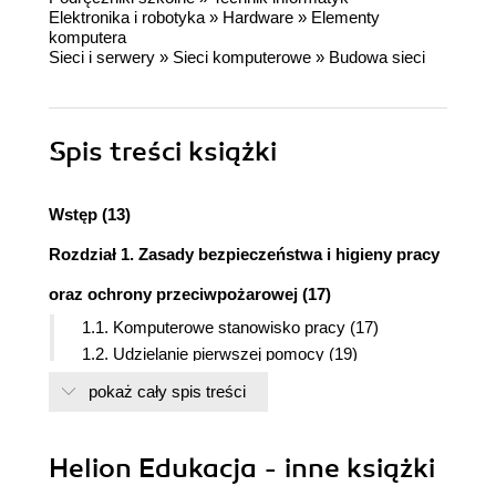
Elektronika i robotyka
»
Hardware
»
Elementy
komputera
Sieci i serwery
»
Sieci komputerowe
»
Budowa sieci
Spis treści
książki
Wstęp (13)
Rozdział 1. Zasady bezpieczeństwa i higieny pracy
oraz ochrony przeciwpożarowej (17)
1.1. Komputerowe stanowisko pracy (17)
1.2. Udzielanie pierwszej pomocy (19)
1.3. Środki ochrony przeciwpożarowej (21)
pokaż cały spis treści
Rozdział 2. Podstawowe podzespoły komputera
typu PC (identyfikowanie i charakterystyka) (24)
Helion Edukacja - inne książki
2.1. Płyta główna (25)