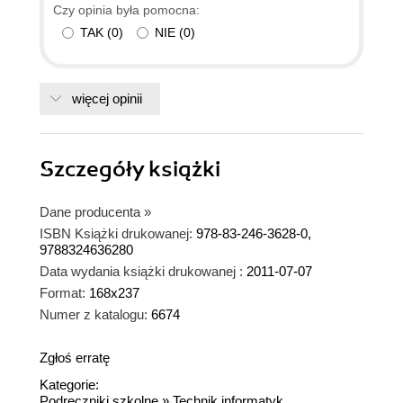
Czy opinia była pomocna:
TAK
(
0
)
NIE
(
0
)
więcej opinii
Szczegóły
książki
Dane producenta
»
ISBN Książki drukowanej:
978-83-246-3628-0,
9788324636280
Data wydania książki drukowanej :
2011-07-07
Format:
168x237
Numer z katalogu:
6674
Zgłoś erratę
Kategorie:
Podręczniki szkolne
»
Technik informatyk