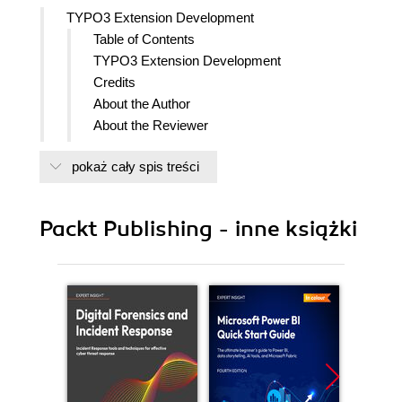
TYPO3 Extension Development
Table of Contents
TYPO3 Extension Development
Credits
About the Author
About the Reviewer
Preface
pokaż cały spis treści
What This Book Covers
What You Need for This Book
Who is This Book For
Packt Publishing - inne książki
Conventions
Reader Feedback
Customer Support
Downloading the Example Code for
the Book
Errata
Piracy
Questions