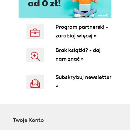
Debug Functions
System Functions
TYPO3-Specific Functions
TYPO3 File References
Program partnerski -
Language Support
zarabiaj więcej »
Reference Index
Hooks
Brak książki? - daj
Backend API
nam znać »
TCEforms
TCEmain
Record Manipulation
Subskrybuj newsletter
Clearing Cache
»
Frontend API
TSFE
Content Objects
Plugin API
Summary
Twoje Konto
2. Anatomy of TYPO3 Extension
TYPO3 Extension Categories