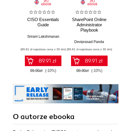
ebook
ebook
CISO Essentials
SharePoint Online
Maste
Guide
Administrator
Co
Playbook
Front
optim
Sriram Lakshmanan
ce
Deviprasad Panda
Jaku
comme
(89,91 zł najniższa cena z 30 dni)
(89,91 zł najniższa cena z 30 dni)
(85,49 zł naj
with ta
de
89.91 zł
89.91 zł
en
int
99.90zł
(-10%)
99.90zł
(-10%)
94.9
O autorze
ebooka