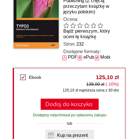
Publishing
(Z chęcią
przeczytam książkę w
języku polskim)
Ocena:
Bądź pierwszym, który
oceni tę książkę
Stron:
232
Dostępne formaty:
PDF
ePub
Mobi
125,10 zł
Ebook
139,00 zł
(-10%)
125,10 zł najniższa cena z 30 dni
Dodaj do koszyka
Dostępny natychmiast po opłaceniu zakupu
lub
Kup na prezent