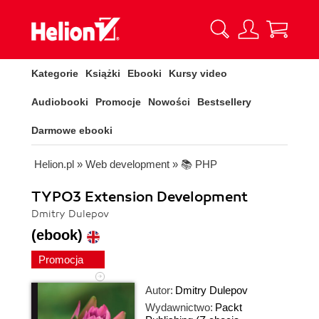
Kategorie
Książki
Ebooki
Kursy video
Audiobooki
Promocje
Nowości
Bestsellery
Darmowe ebooki
Helion.pl
»
Web development
»
📚 PHP
TYPO3 Extension Development
Dmitry Dulepov
(ebook)
Promocja
Autor:
Dmitry Dulepov
Wydawnictwo:
Packt