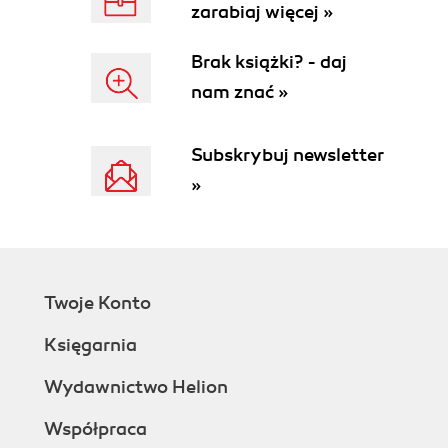
Hiperłącza (77)
zarabiaj więcej »
Dodawanie polecenia do menu (82)
Matematyka dla dziewięciolatka (84)
Brak książki? - daj
Tworzenie dodatku Kalendarz w pasku narzędzi
nam znać »
(103)
Generowanie dźwięku (117)
Subskrybuj newsletter
Obliczanie głębi ostrości (120)
Arkusz ofert (130)
»
Kółko i krzyżyk (134)
Rozdział 4. Dodatki (151)
Okno edytora VBA (151)
Procedury zdarzeniowe (154)
Twoje Konto
Właściwości formantów formularza (162)
Księgarnia
Wydawnictwo Helion
Współpraca