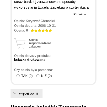
coraz bardziej zaawansowane sposoby
wykorzystania Excela. Zaciekawia czytelnika, a
ten nim sobie zdąży to uświadomić zaczyna pisać
Rozwiń »
kody o których jeszcze niedawno myślał, że
Opinia: Krzysztof Chruściel
należą do tej części wiedzy, która dostępna jest
Opinia dodana: 2006-10-31
tylko dobrze wykształconych informatyków -
Ocena: 6
programistów. Wielość praktycznych rozwiązań
Opinia
zaprezentowanych przez autora zachęca do
niepotwierdzona
zakupem
posiadania tej książki jako helpa, do którego
zawsze będzie można sięgnąć. Po prostu idealna
Opinia dotyczy produktu:
pozycja dla ludzi, którzy przetwarzają dużo
ksiązka drukowana
danych w codziennych pracach biurowych (choć
Czy opinia była pomocna:
nie tylko) i nie boją się usprawnić sobie pracy.
TAK
(
0
)
NIE
(
0
)
POLECAM.
więcej opinii