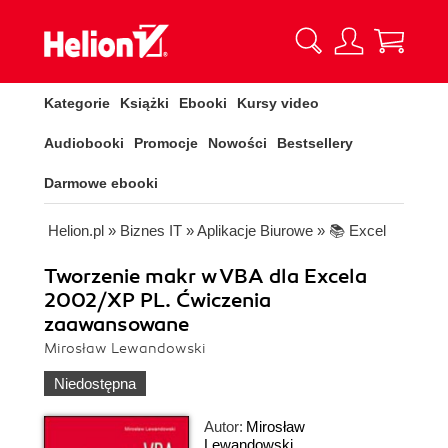
Kategorie
Książki
Ebooki
Kursy video
Audiobooki
Promocje
Nowości
Bestsellery
Darmowe ebooki
Helion.pl
»
Biznes IT
»
Aplikacje Biurowe
»
📚 Excel
Tworzenie makr w VBA dla Excela
2002/XP PL. Ćwiczenia
zaawansowane
Mirosław Lewandowski
Niedostępna
Autor:
Mirosław
Lewandowski