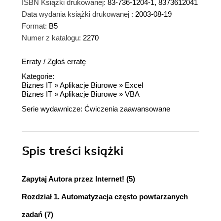
ISBN Książki drukowanej:
83-736-1204-1, 8373612041
Data wydania książki drukowanej :
2003-08-19
Format:
B5
Numer z katalogu:
2270
Erraty
/
Zgłoś erratę
Kategorie:
Biznes IT
»
Aplikacje Biurowe
»
Excel
Biznes IT
»
Aplikacje Biurowe
»
VBA
Serie wydawnicze:
Ćwiczenia zaawansowane
Spis treści
książki
Zapytaj Autora przez Internet! (5)
Rozdział 1. Automatyzacja często powtarzanych
zadań (7)