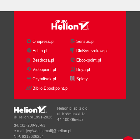
Onepress.pl
Sensus.pl
Editio.pl
DlaBystrzakow.pl
Bezdroza.pl
Ebookpoint.pl
Videopoint.pl
Beya.pl
Czytalisek.pl
Sploty
Biblio.Ebookpoint.pl
Helion.pl sp. z o.o.
ul. Kościuszki 1c
© Helion.pl 1991-2026
44-100 Gliwice
tel. (32) 230-98-63
e-mail:
[wyświetl email]@helion.pl
NIP: 6312636254