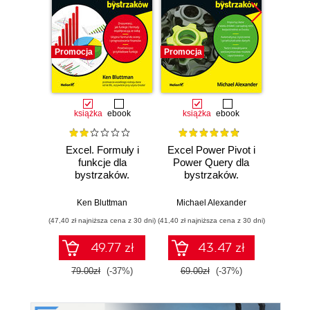
Promocja
Promocja
Promocj
książka
ebook
książka
ebook
ksią
Excel. Formuły i
Excel Power Pivot i
Excel 
funkcje dla
Power Query dla
bystrzaków.
bystrzaków.
Michael 
Wydanie VI
Wydanie II
Ken Bluttman
Michael Alexander
(47,40 zł najniższa cena z 30 dni)
(41,40 zł najniższa cena z 30 dni)
(107,40 zł 
49.77 zł
43.47 zł
79.00zł
(-37%)
69.00zł
(-37%)
179.0