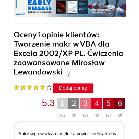
Oceny i opinie klientów:
Tworzenie makr w VBA dla
Excela 2002/XP PL. Ćwiczenia
zaawansowane Mirosław
Lewandowski
Dodaj opinię
5.3
1
2
3
4
5
6
(0)
(0)
(0)
(3)
(6)
(8)
Autor wprowadza czytelnika powoli i delikatnie w