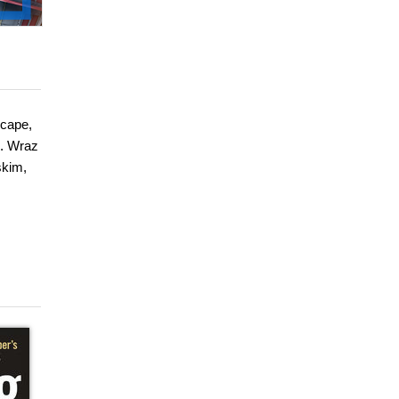
scape,
). Wraz
skim,