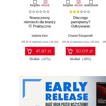
książka
ebook
książka
ebook
audiobook
Nowoczesny
Dlaczego
niemiecki dla branży
pamiętamy?
IT. Praktyczne
Odkrywanie
przykłady i ćwiczenia
sekretów pamięci,
aby zachować to, co
Izabela Kein
Charan Ranganath
ważne
(39,50 zł najniższa cena z 30 dni)
(29,49 zł najniższa cena z 30 dni)
(9
41.87 zł
30.09 zł
79.00zł
(-47%)
59.00zł
(-49%)