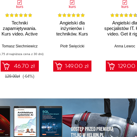
kurs
kurs
kurs
Techniki
Angielski dla
Angielski dl
zapamiętywania.
inżynierów i
specjalistów IT.
Kurs video. Active
techników. Kurs
video. Get it rig
recall i mechanizmy
video. Toolbox B1 -
pamięciowe
B1+
Tomasz Siechniewicz
Piotr Święcicki
Anna Lewoc
6,75 zł najniższa cena z 30 dni)
46.70 zł
149.00 zł
129.00 
129.00zł
(-64%)