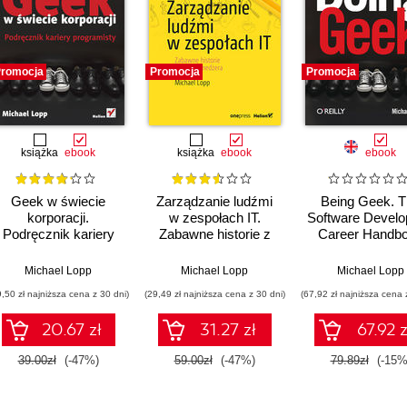
romocja
Promocja
Promocja
książka
ebook
książka
ebook
ebook
Geek w świecie
Zarządzanie ludźmi
Being Geek. 
korporacji.
w zespołach IT.
Software Develo
Podręcznik kariery
Zabawne historie z
Career Handb
programisty
życia menedżera
Michael Lopp
Michael Lopp
Michael Lopp
9,50 zł najniższa cena z 30 dni)
(29,49 zł najniższa cena z 30 dni)
(67,92 zł najniższa cena 
20.67 zł
31.27 zł
67.92 z
39.00zł
(-47%)
59.00zł
(-47%)
79.89zł
(-15%