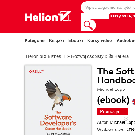
Kursy od 16,70
Kategorie
Książki
Ebooki
Kursy video
Audiobo
Helion.pl
»
Biznes IT
»
Rozwój osobisty
»
📚 Kariera
The Soft
Handbo
Michael Lopp
(ebook)
Promocja
Autor:
Michael Lop
Wydawnictwo:
O'Re