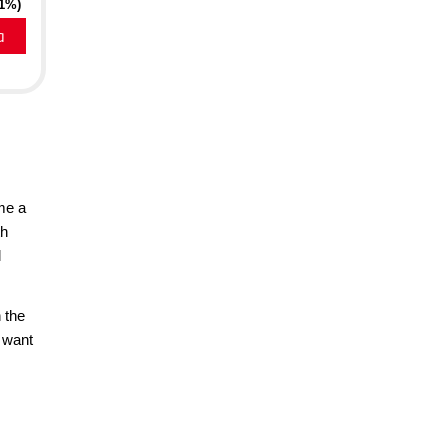
21%)
a
ome a
th
l
 the
u want