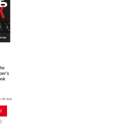
The
per's
ook
z 30 dni)
ł
)