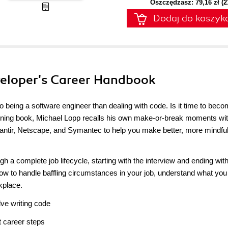
Oszczędzasz: 79,16 zł (
Dodaj do koszyk
veloper's Career Handbook
 to being a software engineer than dealing with code. Is it time to bec
rtaining book, Michael Lopp recalls his own make-or-break moments wi
alantir, Netscape, and Symantec to help you make better, more mindfu
 a complete job lifecycle, starting with the interview and ending with
n how to handle baffling circumstances in your job, understand what yo
kplace.
lve writing code
t career steps