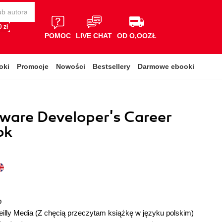
 zł
POMOC
LIVE CHAT
OD O,OOZŁ
oki
Promocje
Nowości
Bestsellery
Darmowe ebooki
ware Developer's Career
ok
p
illy Media
(Z chęcią przeczytam książkę w języku polskim)