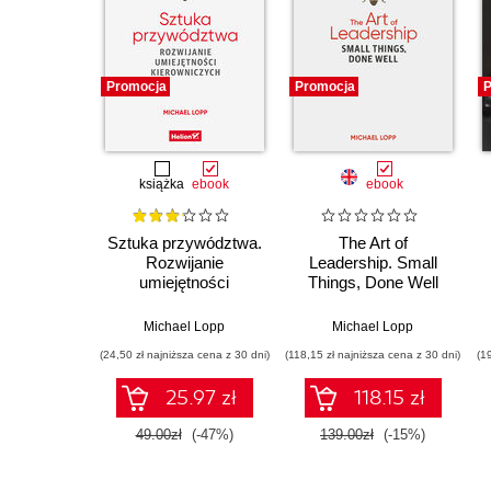
Promocja
Promocja
P
książka
ebook
ebook
Sztuka przywództwa.
The Art of
Rozwijanie
Leadership. Small
umiejętności
Things, Done Well
kierowniczych
Michael Lopp
Michael Lopp
(24,50 zł najniższa cena z 30 dni)
(118,15 zł najniższa cena z 30 dni)
(1
25.97 zł
118.15 zł
49.00zł
(-47%)
139.00zł
(-15%)