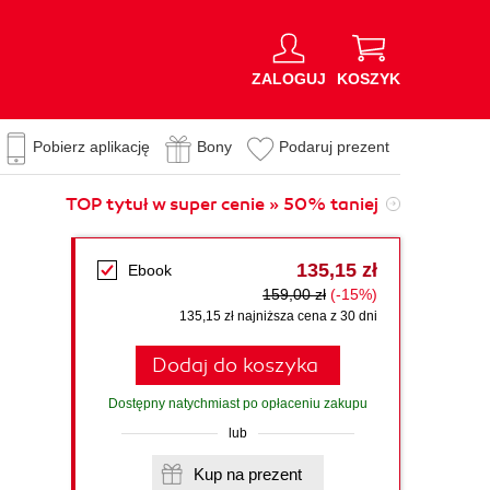
ZALOGUJ
KOSZYK
Pobierz aplikację
Bony
Podaruj prezent
TOP tytuł w super cenie » 50% taniej
135,15 zł
Ebook
159,00 zł
(-15%)
135,15 zł najniższa cena z 30 dni
Dodaj do koszyka
Dostępny natychmiast po opłaceniu zakupu
lub
Kup na prezent