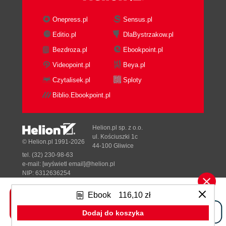
Onepress.pl
Sensus.pl
Editio.pl
DlaBystrzakow.pl
Bezdroza.pl
Ebookpoint.pl
Videopoint.pl
Beya.pl
Czytalisek.pl
Sploty
Biblio.Ebookpoint.pl
Helion.pl sp. z o.o.
ul. Kościuszki 1c
© Helion.pl 1991-2026
44-100 Gliwice
tel. (32) 230-98-63
e-mail:
[wyświetl email]@helion.pl
NIP: 6312636254
Regon: 241989027
Ebook
116,10 zł
Designed with ♥ by
Tonik.pl
Dodaj do koszyka
Pełna wersja strony »