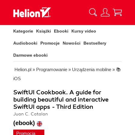
Kategorie
Książki
Ebooki
Kursy video
Audiobooki
Promocje
Nowości
Bestsellery
Darmowe ebooki
Helion.pl
»
Programowanie
»
Urządzenia mobilne
»
📚
iOS
SwiftUI Cookbook. A guide for
building beautiful and interactive
SwiftUI apps - Third Edition
Juan C. Catalan
(ebook)
Promocja