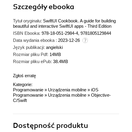
Szczegóły
ebooka
Tytuł oryginału:
SwiftUI Cookbook. A guide for building
beautiful and interactive SwiftUI apps - Third Edition
ISBN Ebooka:
978-18-051-2984-4, 9781805129844
Data wydania ebooka :
2023-12-26
Język publikacji:
angielski
Rozmiar pliku Pdf:
14MB
Rozmiar pliku ePub:
38.4MB
Zgłoś erratę
Kategorie:
Programowanie
»
Urządzenia mobilne
»
iOS
Programowanie
»
Urządzenia mobilne
»
Objective-
C/Swift
Dostępność produktu