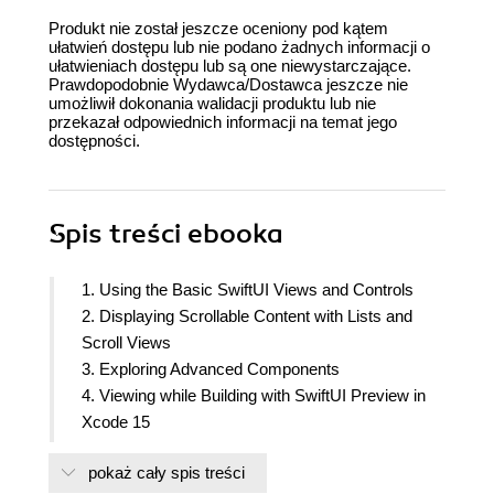
Produkt nie został jeszcze oceniony pod kątem
ułatwień dostępu lub nie podano żadnych informacji o
ułatwieniach dostępu lub są one niewystarczające.
Prawdopodobnie Wydawca/Dostawca jeszcze nie
umożliwił dokonania walidacji produktu lub nie
przekazał odpowiednich informacji na temat jego
dostępności.
Spis treści
ebooka
1. Using the Basic SwiftUI Views and Controls
2. Displaying Scrollable Content with Lists and
Scroll Views
3. Exploring Advanced Components
4. Viewing while Building with SwiftUI Preview in
Xcode 15
5. Creating New Components and Grouping Views
pokaż cały spis treści
with Container Views