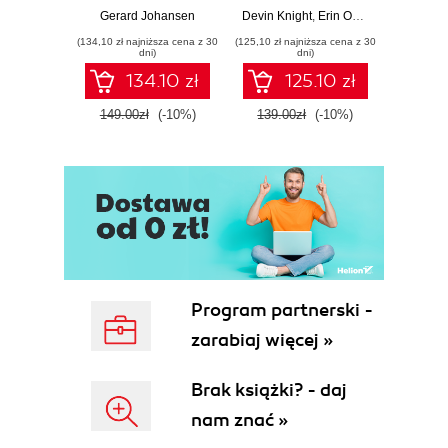
and techniques for
to Power BI, Data
your c
Gerard Johansen
Devin Knight
,
Erin Ostrowsky
,
Mitchel
effective cyber
Storytelling, AI
effor
(134,10 zł najniższa cena z 30
(125,10 zł najniższa cena z 30
(116,10 zł 
threat response -
Tools, and
dete
dni)
dni)
Fourth Edition
Microsoft Fabric -
def
134.10 zł
125.10 zł
Fourth Edition
ATT&C
tool
149.00zł
(-10%)
139.00zł
(-10%)
129.0
E
Program partnerski -
zarabiaj więcej »
Brak książki? - daj
nam znać »