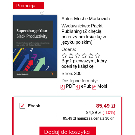
Promocja
Autor:
Moshe Markovich
Wydawnictwo:
Packt
Publishing
(Z chęcią
przeczytam książkę w
języku polskim)
Ocena:
Bądź pierwszym, który
oceni tę książkę
Stron:
300
Dostępne formaty:
PDF
ePub
Mobi
85,49 zł
Ebook
94,99 zł
(-10%)
85,49 zł najniższa cena z 30 dni
Dodaj do koszyka