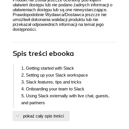
ułatwień dostępu lub nie podano żadnych informacji o
ułatwieniach dostępu lub są one niewystarczające.
Prawdopodobnie Wydawca/Dostawca jeszcze nie
umożliwił dokonania walidacji produktu lub nie
przekazał odpowiednich informacji na temat jego
dostępności.
Spis treści
ebooka
1. Getting started with Slack
2. Setting up your Slack workspace
3. Slack features, tips and tricks
4. Onboarding your team to Slack
5. Using Slack externally with live chat, guests,
and partners
6. Your workplace Slack bot
pokaż cały spis treści
7. Integrating your favorite tools
8. Automate your workflow with Zapier