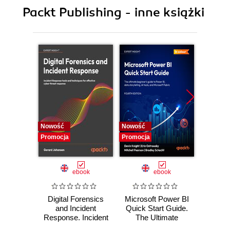
9. Slack API, Webhooks, Block Kits & SandBox
Packt Publishing - inne książki
10. Building Your Own Bot
11. Buying, Building, and Outsourcing Your Bot
12. Distributing your App to the Slack App
Directory
Nowość
Nowość
Nowość
Promocja
Promocja
Promocj
ebook
ebook
Digital Forensics
Microsoft Power BI
Pract
and Incident
Quick Start Guide.
Intel
Response. Incident
The Ultimate
Data-D
Response tools
Beginner's Guide
Hunti