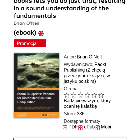
books lets you do just that, resulting
in a sound understanding of the
fundamentals
Brian O'Neill
(ebook)
Promocja
Autor:
Brian O'Neill
Wydawnictwo:
Packt
Publishing
(Z chęcią
przeczytam książkę w
języku polskim)
Ocena:
Bądź pierwszym, który
oceni tę książkę
Stron:
336
Dostępne formaty:
PDF
ePub
Mobi