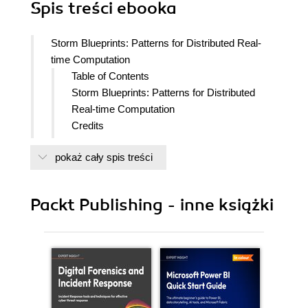
Spis treści
ebooka
Storm Blueprints: Patterns for Distributed Real-
time Computation
Table of Contents
Storm Blueprints: Patterns for Distributed
Real-time Computation
Credits
About the Authors
pokaż cały spis treści
About the Reviewers
www.PacktPub.com
Support files, eBooks, discount offers
Packt Publishing - inne książki
and more
Why Subscribe?
Free Access for Packt account
holders
Preface
What this book covers
What you need for this book