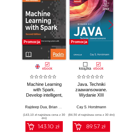
Promocja
Promocja
Promocj
ebook
książka
ebook
ksią
Machine Learning
Java. Techniki
Java.
with Spark.
zaawansowane.
Wyd
Develop intelligent,
Wydanie XIII
distributed machine
Cay S
learning systems -
Rajdeep Dua
,
Brian O'Neill
,
Stephen Boesch
Cay S. Horstmann
,
Manpreet Singh Ghot
Second Edition
(143,10 zł najniższa cena z 30
(84,50 zł najniższa cena z 30 dni)
(74,50 zł naj
dni)
143.10 zł
89.57 zł