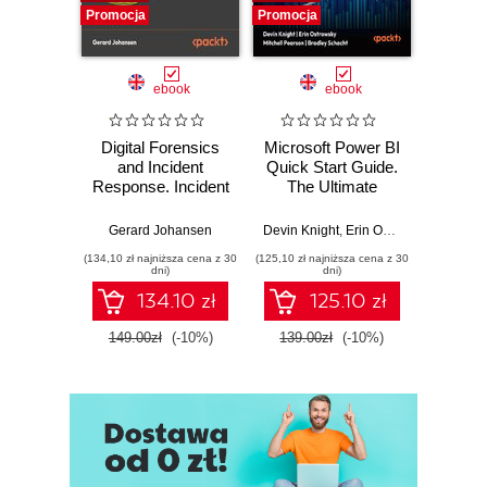
Promocja
Promocja
Promocj
ebook
ebook
Digital Forensics
Microsoft Power BI
Pract
and Incident
Quick Start Guide.
Intel
Response. Incident
The Ultimate
Data-D
Response tools
Beginner's Guide
Hunti
and techniques for
to Power BI, Data
your c
Gerard Johansen
Devin Knight
,
Erin Ostrowsky
,
Mitchel
effective cyber
Storytelling, AI
effor
(134,10 zł najniższa cena z 30
(125,10 zł najniższa cena z 30
(116,10 zł 
threat response -
Tools, and
dete
dni)
dni)
Fourth Edition
Microsoft Fabric -
def
134.10 zł
125.10 zł
Fourth Edition
ATT&C
tool
149.00zł
(-10%)
139.00zł
(-10%)
129.0
E