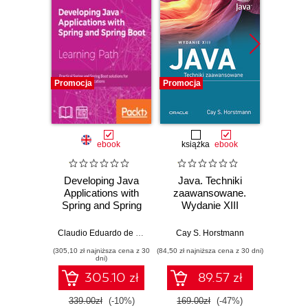
Promocja
Promocja
Promocj
ebook
książka
ebook
ksią
Developing Java
Java. Techniki
Java.
Applications with
zaawansowane.
Wyd
Spring and Spring
Wydanie XIII
Boot. Practical
Cay S
Spring and Spring
Claudio Eduardo de Oliveira
,
Alex Antonov
Cay S. Horstmann
Boot solutions for
(305,10 zł najniższa cena z 30
(84,50 zł najniższa cena z 30 dni)
(74,50 zł naj
building effective
dni)
applications
305.10 zł
89.57 zł
339.00zł
(-10%)
169.00zł
(-47%)
149.0