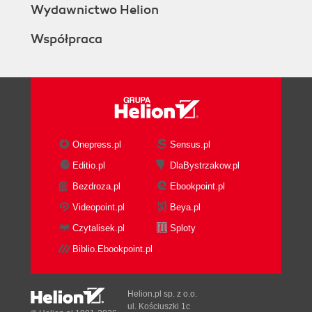
Wydawnictwo Helion
Współpraca
Onepress.pl
Sensus.pl
Editio.pl
DlaBystrzakow.pl
Bezdroza.pl
Ebookpoint.pl
Videopoint.pl
Beya.pl
Czytalisek.pl
Sploty
Biblio.Ebookpoint.pl
Helion.pl sp. z o.o.
ul. Kościuszki 1c