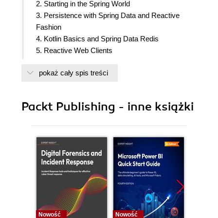
2. Starting in the Spring World
3. Persistence with Spring Data and Reactive
Fashion
4. Kotlin Basics and Spring Data Redis
5. Reactive Web Clients
6. Playing with Server-Sent Events
pokaż cały spis treści
7. Airline Ticket System
8. Circuit Breakers and Security
9. Putting It All Together
Packt Publishing - inne książki
Nowość
Nowość
Nowość