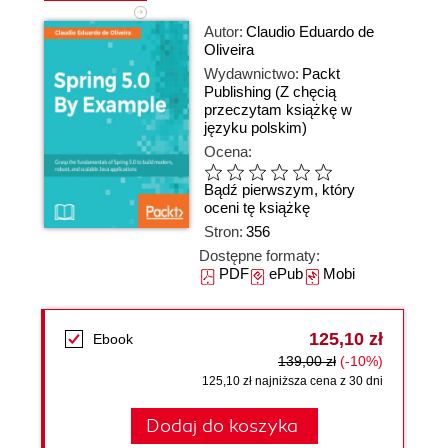
Autor:
Claudio Eduardo de
Oliveira
Wydawnictwo:
Packt
Publishing
(Z chęcią
przeczytam książkę w
języku polskim)
Ocena:
Bądź pierwszym, który
oceni tę książkę
Stron:
356
Dostępne formaty:
PDF
ePub
Mobi
125,10 zł
Ebook
139,00 zł
(-10%)
125,10 zł najniższa cena z 30 dni
Dodaj do koszyka