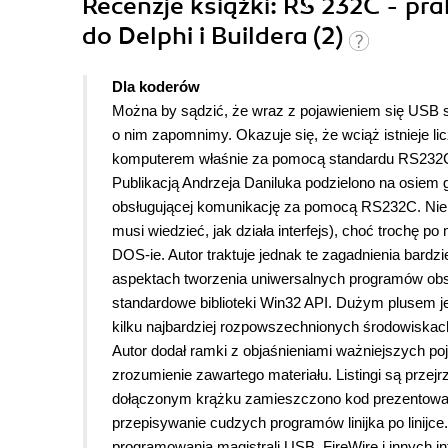
Recenzje
książki
: RS 232C - pr
do Delphi i Buildera (2)
Dla koderów
Można by sądzić, że wraz z pojawieniem się USB st
o nim zapomnimy. Okazuje się, że wciąż istnieje l
komputerem właśnie za pomocą standardu RS232
Publikacją Andrzeja Daniluka podzielono na osiem 
obsługującej komunikację za pomocą RS232C. Nie 
musi wiedzieć, jak działa interfejs), choć trochę
DOS-ie. Autor traktuje jednak te zagadnienia bardzi
aspektach tworzenia uniwersalnych programów obs
standardowe biblioteki Win32 API. Dużym plusem j
kilku najbardziej rozpowszechnionych środowiskach
Autor dodał ramki z objaśnieniami ważniejszych poj
zrozumienie zawartego materiału. Listingi są prze
dołączonym krążku zamieszczono kod prezentowany
przepisywanie cudzych programów linijka po linijce
programowania magistrali USB, FireWire i innych in