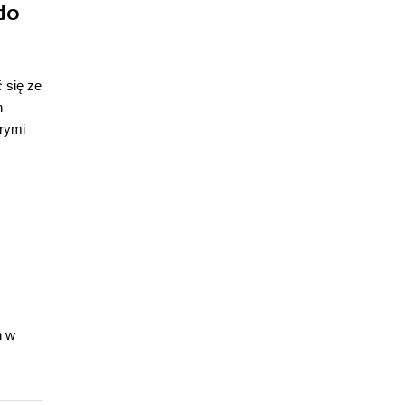
do
 się ze
h
rymi
h w