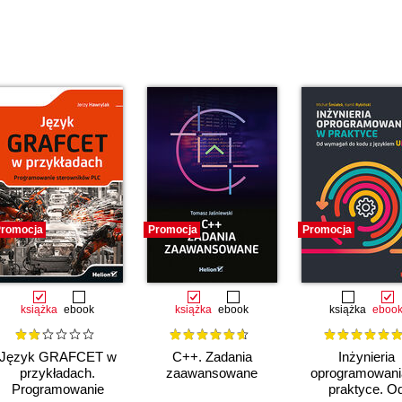
romocja
Promocja
Promocja
książka
ebook
książka
ebook
książka
eboo
Język GRAFCET w
C++. Zadania
Inżynieria
przykładach.
zaawansowane
oprogramowani
Programowanie
praktyce. O