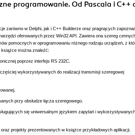
czne programowanie. Od Pascala i C++ 
je zarówno w Delphi, jak i C++ Builderze oraz pragnących zapoznać
u narzędzi oferowanych przez Win32 API. Zawiera ona szereg cennyc
mów pomocnych w oprogramowaniu różnego rodzaju urządzeń, z któ
W książce można znaleźć:
onicznej poprzez interfejs RS 232C.
jczęściej wykorzystywanych do realizacji transmisji szeregowej
rowanej.
wanych przy obsłudze łącza szeregowego.
ługujących się uniwersalnym językiem zapytań i wykorzystywanyc
raz projekty prezentowanych w książce przykładowych aplikacji.