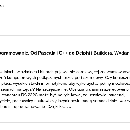
ka
gramowanie. Od Pascala i C++ do Delphi i Buildera. Wydanie
zelniach, w szkołach i biurach pojawia się coraz więcej zaawansowany
zeń komputerowych podłączanych przez port szeregowy. Czy konieczn
 płacić wysokie stawki informatykom, aby wykorzystać pełnię możliwośc
zesnych narzędzi? Na szczęście nie. Obsługa transmisji szeregowej p
u standardu RS 232C może być na tyle łatwa, że uczniowie, studenci,
yciele, pracownicy naukowi czy inżynierowie mogą samodzielnie tworz
ebne im oprogramowanie. Dzięki książc...