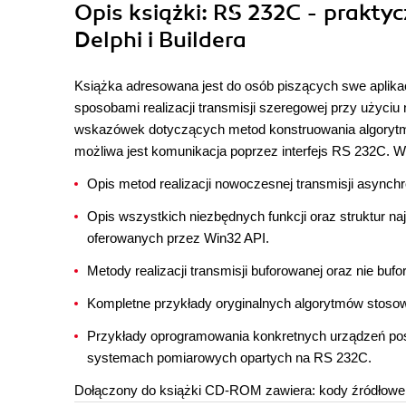
Opis
książki
: RS 232C - prakty
Delphi i Buildera
Książka adresowana jest do osób piszących swe aplikac
sposobami realizacji transmisji szeregowej przy użyci
wskazówek dotyczących metod konstruowania algoryt
możliwa jest komunikacja poprzez interfejs RS 232C. 
Opis metod realizacji nowoczesnej transmisji asynchr
Opis wszystkich niezbędnych funkcji oraz struktur na
oferowanych przez Win32 API.
Metody realizacji transmisji buforowanej oraz nie bufo
Kompletne przykłady oryginalnych algorytmów stoso
Przykłady oprogramowania konkretnych urządzeń pos
systemach pomiarowych opartych na RS 232C.
Dołączony do książki CD-ROM zawiera: kody źródłowe o