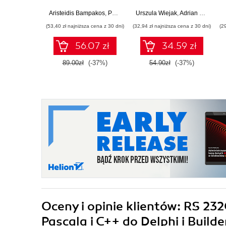
tworzeniu aplikacji
średnio
webowych z użyciem
zaawansowany.
Aristeidis Bampakos
,
Pablo Deeleman
Urszula Wiejak
,
Adrian Wojciechowski
frameworku Angular
Wydanie II
(53,40 zł najniższa cena z 30 dni)
(32,94 zł najniższa cena z 30 dni)
(2
15. Wydanie IV
56.07 zł
34.59 zł
89.00zł
(-37%)
54.90zł
(-37%)
Oceny i opinie klientów: RS 23
Pascala i C++ do Delphi i Build