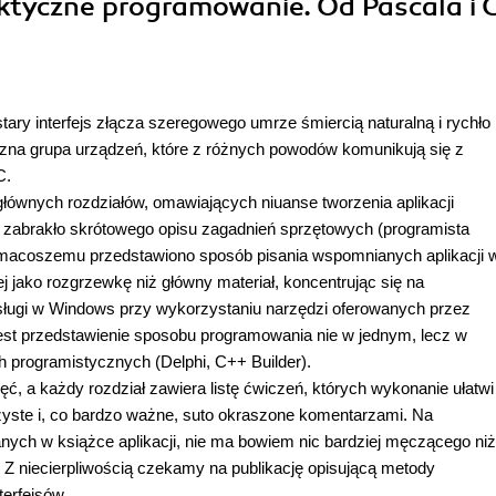
aktyczne programowanie. Od Pascala i 
ary interfejs złącza szeregowego umrze śmiercią naturalną i rychło
iczna grupa urządzeń, które z różnych powodów komunikują się z
C.
głównych rozdziałów, omawiających niuanse tworzenia aplikacji
zabrakło skrótowego opisu zagadnień sprzętowych (programista
 po macoszemu przedstawiono sposób pisania wspomnianych aplikacji 
ej jako rozgrzewkę niż główny materiał, koncentrując się na
ługi w Windows przy wykorzystaniu narzędzi oferowanych przez
est przedstawienie sposobu programowania nie w jednym, lecz w
 programistycznych (Delphi, C++ Builder).
ęć, a każdy rozdział zawiera listę ćwiczeń, których wykonanie ułatwi
jrzyste i, co bardzo ważne, suto okraszone komentarzami. Na
ch w książce aplikacji, nie ma bowiem nic bardziej męczącego niż
. Z niecierpliwością czekamy na publikację opisującą metody
terfejsów.