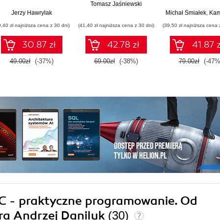
sterowników PLC
wymagań do ko
Tomasz Jaśniewski
językiem UM
Jerzy Hawrylak
Michał Śmiałek
,
Kamil Ryb
9,40 zł najniższa cena z 30 dni)
(41,40 zł najniższa cena z 30 dni)
(39,50 zł najniższa cena 
30.87 zł
42.78 zł
41.87 z
49.00zł
(-37%)
69.00zł
(-38%)
79.00zł
(-47%
2C - praktyczne programowanie. Od
era Andrzej Daniluk
(30)