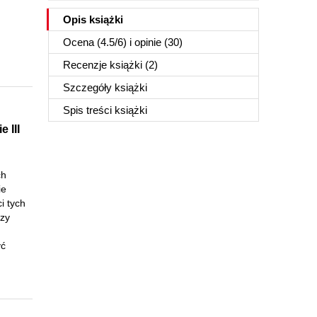
Opis
książki
Ocena (
4.5
/
6
) i opinie (30)
Recenzje
książki
(2)
Szczegóły
książki
Spis treści
książki
 III
ch
ie
i tych
rzy
yć