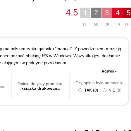
4.5
1
2
3
4
5
(2)
(4)
(0)
(3)
(13
go na polskim rynku gatunku "manual". Z powodzeniem może ją
zechce poznać obsługę RS w Windows. Wszystko jest dokładnie
ziałającymi w praktyce przykładami.
Rozwiń »
Czy opinia była pomocna:
Opinia dotyczy produktu:
ona
ksiązka drukowana
TAK
(
0
)
NIE
(
0
)