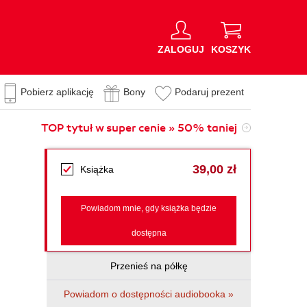
ZALOGUJ
KOSZYK
Pobierz aplikację
Bony
Podaruj prezent
TOP tytuł w super cenie » 50% taniej
39,00 zł
Książka
Powiadom mnie, gdy książka będzie
dostępna
Przenieś na półkę
Powiadom o dostępności audiobooka »