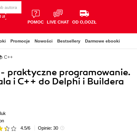
 zł
POMOC
LIVE CHAT
OD O,OOZŁ
oki
Promocje
Nowości
Bestsellery
Darmowe ebooki
📚 C++
 - praktyczne programowanie.
la i C++ do Delphi i Buildera
luk
on
4.5
/
6
Opinie:
30