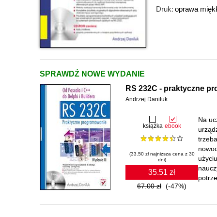
Druk:
oprawa mięk
SPRAWDŹ NOWE WYDANIE
RS 232C - praktyczne pro
Andrzej Daniluk
Na uc
książka
ebook
urząd
trzeba
nowoc
(33.50 zł najniższa cena z 30
użyci
dni)
naucz
35.51 zł
potrz
67.00 zł
(-47%)