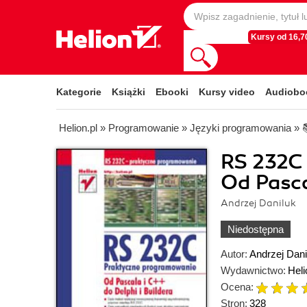
Kursy od 16,70
Kategorie
Książki
Ebooki
Kursy video
Audiobo
Helion.pl
»
Programowanie
»
Języki programowania
»
RS 232C
Od Pasca
Andrzej Daniluk
Niedostępna
Autor:
Andrzej Dani
Wydawnictwo:
Heli
Ocena:
Stron:
328