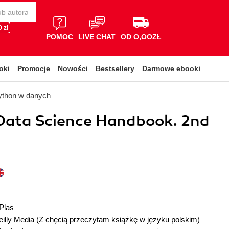
 zł
POMOC
LIVE CHAT
OD O,OOZŁ
oki
Promocje
Nowości
Bestsellery
Darmowe ebooki
ython w danych
Data Science Handbook. 2nd
Plas
illy Media
(Z chęcią przeczytam książkę w języku polskim)