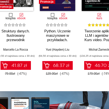
Nowość
Promocja
romocja
książka
ebook
książka
ebook
kurs
Struktury danych.
Python. Uczenie
Tworzenie aplik
Ilustrowany
maszynowe w
LLM i agentów 
przewodnik
przykładach.
Kurs video. Po
Najlepsze praktyki w
biblioteki LangCh
realnych
LangGraph
Marcello La Rocca
Yuxi (Hayden) Liu
Michał Żarneck
zastosowaniach.
9,50 zł najniższa cena z 30 dni)
(64,50 zł najniższa cena z 30 dni)
(134,25 zł najniższa cena 
Wydanie IV
41.87 zł
68.37 zł
46.70 
79.00zł
(-47%)
129.00zł
(-47%)
179.00zł
(-74