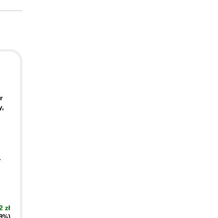
r
y,
.
2 zł
19%)