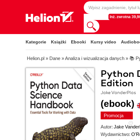
Inż. zwrotna 39,90
Kategorie
Książki
Ebooki
Kursy video
Audiobo
Helion.pl
»
Dane
»
Analiza i wizualizacja danych
»
📚 P
Python 
Edition
Jake VanderPlas
(ebook)
Promocja
Autor:
Jake Vander
Wydawnictwo:
O'Re