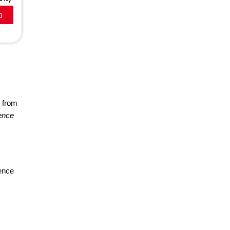
a
t from
ence
rence