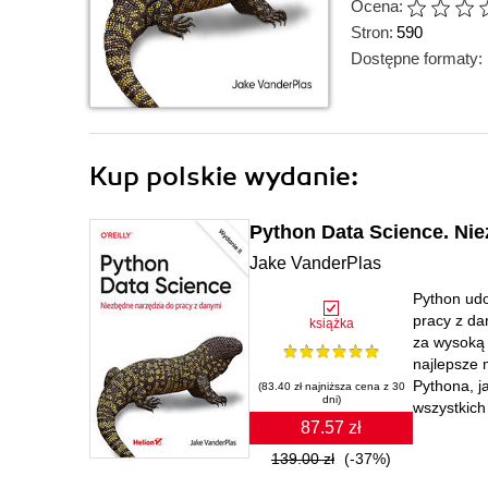
Ocena:
Stron:
590
Dostępne formaty:
Kup polskie wydanie:
Python Data Science. Nie
Jake VanderPlas
Python udo
pracy z da
książka
za wysoką 
najlepsze 
Pythona, j
(83.40 zł najniższa cena z 30
dni)
wszystkich
87.57 zł
139.00 zł
(-37%)