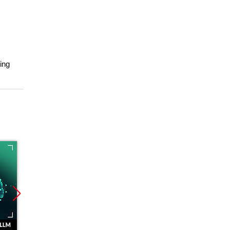
ing
Bestseller
Promocja
Promoc