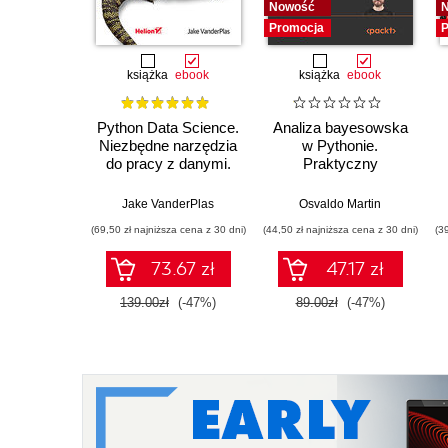
Nowość
Promocja
P
książka
ebook
książka
ebook
Python Data Science.
Analiza bayesowska
Niezbędne narzędzia
w Pythonie.
do pracy z danymi.
Praktyczny
Wydanie II
przewodnik po
modelowaniu
Jake VanderPlas
Osvaldo Martin
probabilistycznym.
(69,50 zł najniższa cena z 30 dni)
(44,50 zł najniższa cena z 30 dni)
(3
Wydanie III
73.67 zł
47.17 zł
139.00zł
(-47%)
89.00zł
(-47%)