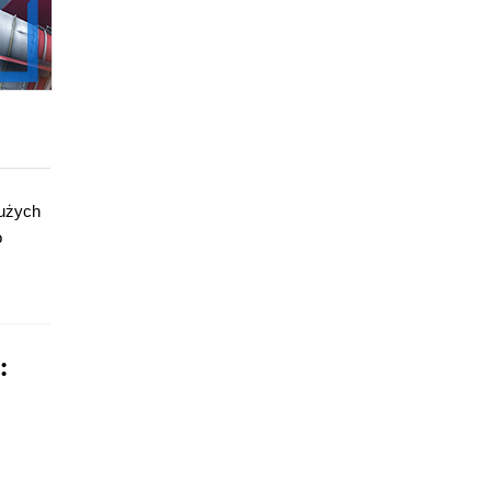
dużych
o
: