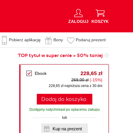
ZALOGUJ
KOSZYK
Pobierz aplikację
Bony
Podaruj prezent
TOP tytuł w super cenie » 50% taniej
228,65 zł
Ebook
269,00 zł
(-15%)
228,65 zł najniższa cena z 30 dni
Dodaj do koszyka
Dostępny natychmiast po opłaceniu zakupu
lub
Kup na prezent