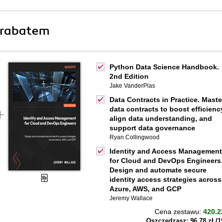
 rabatem
Python Data Science Handbook.
2nd Edition
Jake VanderPlas
Data Contracts in Practice. Maste
data contracts to boost efficienc
align data understanding, and
support data governance
Ryan Collingwood
Identity and Access Management
for Cloud and DevOps Engineers
Design and automate secure
identity access strategies across
Azure, AWS, and GCP
Jeremy Wallace
Cena zestawu:
420.2
Oszczędzasz: 96,78 zł (