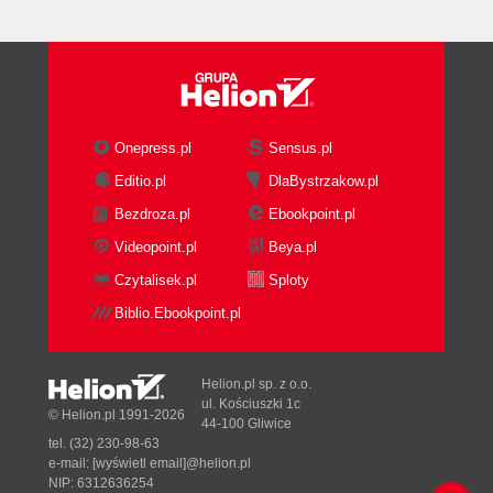
Iteracja i kopiowanie kolekcji (155)
Iteratory i operacje oraz funkcje iteracji (155)
Kopiowanie kolekcji (164)
Przykłady (166)
generate_usernames.py (166)
statistics.py (169)
Onepress.pl
Sensus.pl
Podsumowanie (173)
Editio.pl
DlaBystrzakow.pl
Ćwiczenia (175)
Bezdroza.pl
Ebookpoint.pl
Rozdział 4. Funkcje i struktury kontrolne (177)
Videopoint.pl
Beya.pl
Struktury kontrolne (177)
Czytalisek.pl
Sploty
Konstrukcje rozgałęziające (178)
Pętle (179)
Biblio.Ebookpoint.pl
Obsługa wyjątków (181)
Przechwytywanie i obsługa wyjątków (181)
Helion.pl sp. z o.o.
Własne wyjątki (186)
ul. Kościuszki 1c
© Helion.pl 1991-2026
Własne funkcje (189)
44-100 Gliwice
Nazwy i dokumentujące ciągi tekstowe (193)
tel. (32) 230-98-63
e-mail:
[wyświetl email]@helion.pl
Rozpakowywanie argumentu i parametru
NIP: 6312636254