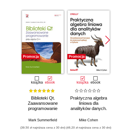
Promocja
Promocja
Promocj
książka
ebook
książka
ebook
ksią
Biblioteki Qt.
Praktyczna algebra
Pyt
Zaawansowane
liniowa dla
S
programowanie
analityków danych.
Ni
przy użyciu C++
Od podstawowych
narzęd
koncepcji do
z dany
Mark Summerfield
Mike Cohen
Jake 
użytecznych
(39,50 zł najniższa cena z 30 dni)
(46,20 zł najniższa cena z 30 dni)
(83,40 zł naj
aplikacji w