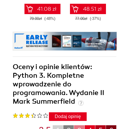
Pythonie
41.08 zł
48.51 zł
79.00zł
(-48%)
77.00zł
(-37%)
139.0
Oceny i opinie klientów:
Python 3. Kompletne
wprowadzenie do
programowania. Wydanie II
Mark Summerfield
Dodaj opinię