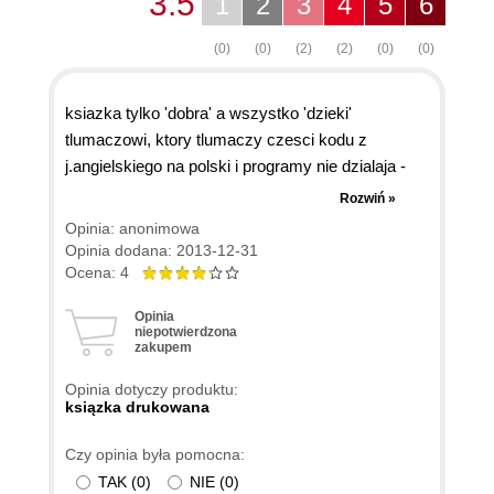
3.5
1
2
3
4
5
6
(0)
(0)
(2)
(2)
(0)
(0)
ksiazka tylko 'dobra' a wszystko 'dzieki'
tlumaczowi, ktory tlumaczy czesci kodu z
j.angielskiego na polski i programy nie dzialaja -
trzeba samemu dochodzic, co koles schrzanil.
Rozwiń »
takze mnostwo literowek juz od pierwszych stron i
Opinia: anonimowa
zdania potlumaczone tak, ze czesto czyta sie je
Opinia dodana: 2013-12-31
10 razy zeby skumac co tlumacz chcial
Ocena: 4
przekazac. zaluje ze nie kupilem jej po angielsku -
Opinia
chyba bym sie mniej meczyl.
niepotwierdzona
zakupem
Opinia dotyczy produktu:
ksiązka drukowana
Czy opinia była pomocna:
TAK
(
0
)
NIE
(
0
)