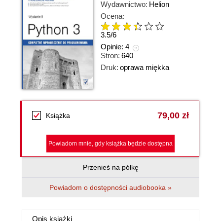
Wydawnictwo:
Helion
Ocena:
3.5
/
6
Opinie:
4
Stron:
640
Druk:
oprawa miękka
79,00 zł
Książka
Powiadom mnie, gdy książka będzie dostępna
Przenieś na półkę
Powiadom o dostępności audiobooka »
Opis
książki