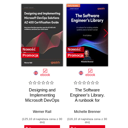
Nowość
Nowość
Nowość
Promocja
Promocja
Promocj
ebook
ebook
Designing and
The Software
Poli
Implementing
Engineer's Library.
Prog
Microsoft DevOps
A runbook for
Prin
Solutions AZ 400
building reliable
prac
Certification Guide.
systems and a
buildi
Werner Rall
Michelle Brenner
Jer
Gain Azure
resilient career
mainta
(125,10 zł najniższa cena z 30
(116,10 zł najniższa cena z 30
(134,10 zł 
DevOps expertise,
pe
dni)
dni)
pass the AZ-400
softwa