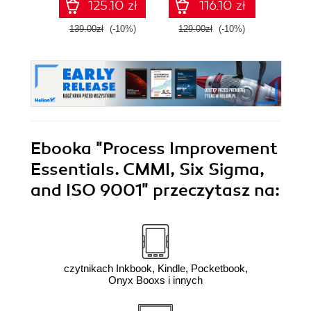
125.10 zł
116.10 zł
with confidence,
E
and boost your
139.00zł
(-10%)
129.00zł
(-10%)
149.0
cloud career
Ebooka
"Process Improvement
Essentials. CMMI, Six Sigma,
and ISO 9001"
przeczytasz na:
czytnikach Inkbook, Kindle, Pocketbook,
Onyx Booxs i innych