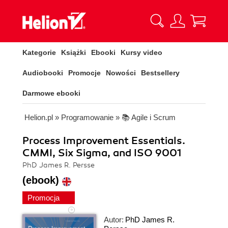
Kategorie
Książki
Ebooki
Kursy video
Audiobooki
Promocje
Nowości
Bestsellery
Darmowe ebooki
Helion.pl
»
Programowanie
»
📚 Agile i Scrum
Process Improvement Essentials.
CMMI, Six Sigma, and ISO 9001
PhD James R. Persse
(ebook)
Promocja
Autor:
PhD James R.