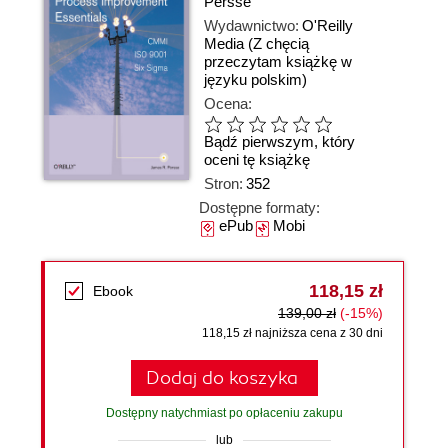
Persse
Wydawnictwo:
O'Reilly
Media
(Z chęcią
przeczytam książkę w
języku polskim)
Ocena:
Bądź pierwszym, który
oceni tę książkę
Stron:
352
Dostępne formaty:
ePub
Mobi
118,15 zł
Ebook
139,00 zł
(-15%)
118,15 zł najniższa cena z 30 dni
Dodaj do koszyka
Dostępny natychmiast po opłaceniu zakupu
lub