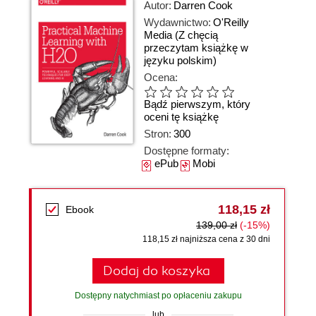
Autor:
Darren Cook
Wydawnictwo:
O'Reilly
Media
(Z chęcią
przeczytam książkę w
języku polskim)
Ocena:
Bądź pierwszym, który
oceni tę książkę
Stron:
300
Dostępne formaty:
ePub
Mobi
118,15 zł
Ebook
139,00 zł
(-15%)
118,15 zł najniższa cena z 30 dni
Dodaj do koszyka
Dostępny natychmiast po opłaceniu zakupu
lub