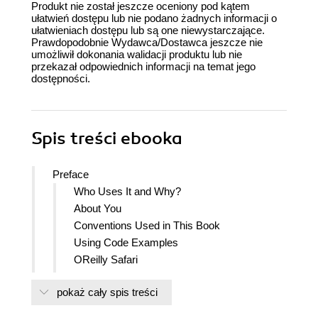
Produkt nie został jeszcze oceniony pod kątem
ułatwień dostępu lub nie podano żadnych informacji o
ułatwieniach dostępu lub są one niewystarczające.
Prawdopodobnie Wydawca/Dostawca jeszcze nie
umożliwił dokonania walidacji produktu lub nie
przekazał odpowiednich informacji na temat jego
dostępności.
Spis treści
ebooka
Preface
Who Uses It and Why?
About You
Conventions Used in This Book
Using Code Examples
OReilly Safari
How to Contact Us
pokaż cały spis treści
Acknowledgments
1. Installation and Quick-Start