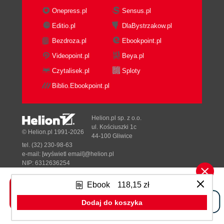
Setup and Load
Onepress.pl
Sensus.pl
The Other Third
Editio.pl
DlaBystrzakow.pl
Missing Data (Again)
Bezdroza.pl
Ebookpoint.pl
Setup and Load (Again)
About the Data Set
Videopoint.pl
Beya.pl
Summary
Czytalisek.pl
Sploty
4. Common Model Parameters
Biblio.Ebookpoint.pl
Supported Metrics
Regression Metrics
Classification Metrics
Helion.pl sp. z o.o.
Binomial Classification
ul. Kościuszki 1c
© Helion.pl 1991-2026
44-100 Gliwice
The Essentials
tel. (32) 230-98-63
Effort
e-mail:
[wyświetl email]@helion.pl
Scoring and Validation
NIP: 6312636254
Regon: 241989027
Early Stopping
Ebook
118,15 zł
Checkpoints
Designed with ♥ by
Tonik.pl
Cross-Validation (aka k-folds)
Dodaj do koszyka
Data Weighting
Pełna wersja strony »
Sampling, Generalizing