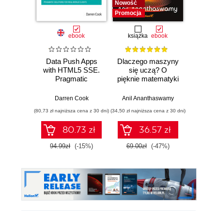
Nowość
Promocja
ebook
książka
ebook
ksią
Data Push Apps
Dlaczego maszyny
Mate
with HTML5 SSE.
się uczą? O
u
Pragmatic
pięknie matematyki
mas
Solutions for Real-
i działaniu
Opan
World Clients
współczesnej
liniow
Darren Cook
Anil Ananthaswamy
Tiva
sztucznej
różn
(80,73 zł najniższa cena z 30 dni)
(34,50 zł najniższa cena z 30 dni)
(69,50 zł naj
inteligencji
cał
ra
80.73 zł
36.57 zł
prawdo
94.99zł
(-15%)
69.00zł
(-47%)
139.0