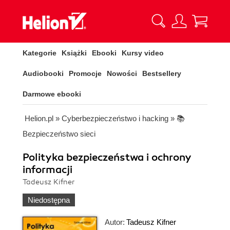
Kategorie
Książki
Ebooki
Kursy video
Audiobooki
Promocje
Nowości
Bestsellery
Darmowe ebooki
Helion.pl
»
Cyberbezpieczeństwo i hacking
»
📚
Bezpieczeństwo sieci
Polityka bezpieczeństwa i ochrony
informacji
Tadeusz Kifner
Niedostępna
Autor:
Tadeusz Kifner