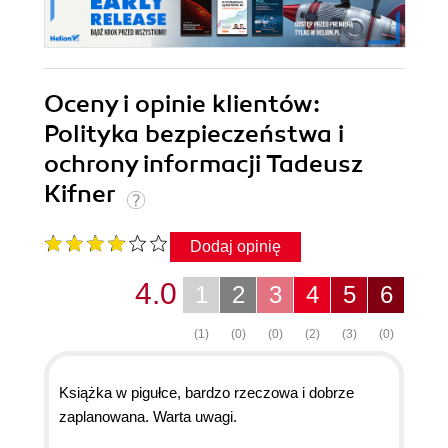
Oceny i opinie klientów:
Polityka bezpieczeństwa i
ochrony informacji Tadeusz
Kifner
Dodaj opinię
4.0
1
2
3
4
5
6
(1)
(0)
(0)
(2)
(3)
(0)
Książka w pigułce, bardzo rzeczowa i dobrze
zaplanowana. Warta uwagi.