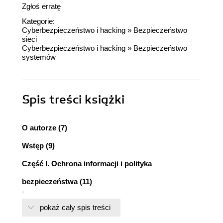
Zgłoś erratę
Kategorie:
Cyberbezpieczeństwo i hacking
»
Bezpieczeństwo
sieci
Cyberbezpieczeństwo i hacking
»
Bezpieczeństwo
systemów
Spis treści
książki
O autorze (7)
Wstęp (9)
Część I. Ochrona informacji i polityka
bezpieczeństwa (11)
Przedsiębiorstwo informacyjne (11)
pokaż cały spis treści
Co to jest informacja (14)
Gdzie znajduje się informacja (15)