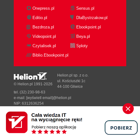
Przebieg wdrożenia (103)
Onepress.pl
Sensus.pl
Kontrole w czasie wdrażania (106)
Editio.pl
DlaBystrzakow.pl
Eksploatacja (107)
Bezdroza.pl
Ebookpoint.pl
Postępowanie w nagłych przypadkach (109)
Kontrolowanie systemu bezpieczeństwa (111)
Videopoint.pl
Beya.pl
Analiza działania systemu bezpieczeństwa
Czytalisek.pl
Sploty
(111)
Biblio.Ebookpoint.pl
Sprawozdania a przeciwdziałanie (112)
Aktualizacja systemu bezpieczeństwa (113)
Dodatki (115)
Helion.pl sp. z o.o.
ul. Kościuszki 1c
© Helion.pl 1991-2026
Outsourcing (117)
44-100 Gliwice
Ubezpieczenia (119)
tel. (32) 230-98-63
e-mail:
[wyświetl email]@helion.pl
Skorowidz (122)
NIP: 6312636254
Regon: 241989027
Designed with ♥ by
Tonik.pl
Pełna wersja strony »