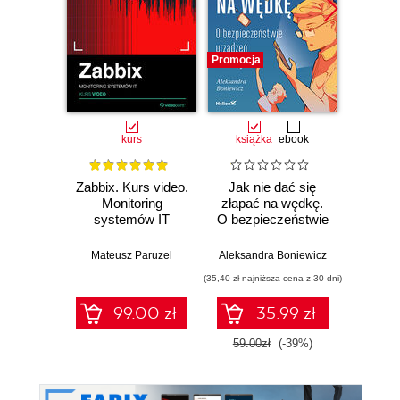
Promocja
Promocj
kurs
książka
ebook
ksią
Zabbix. Kurs video.
Jak nie dać się
Googl
Monitoring
złapać na wędkę.
od 
systemów IT
O bezpieczeństwie
Anal
urządzeń
bizn
mobilnych
wyz
Mateusz Paruzel
Aleksandra Boniewicz
Mark
t
(35,40 zł najniższa cena z 30 dni)
(41,40 zł naj
99.00 zł
35.99 zł
59.00zł
(-39%)
69.0