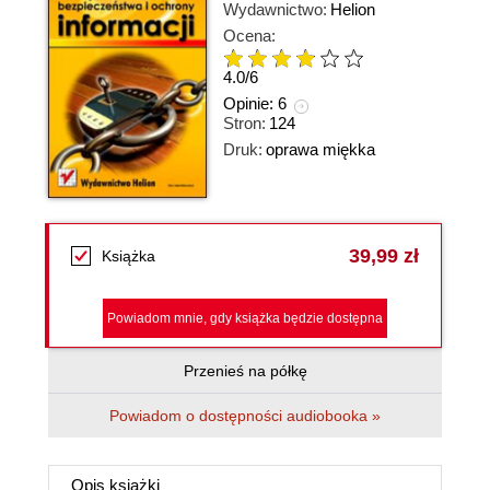
Wydawnictwo:
Helion
Ocena:
4.0
/
6
Opinie:
6
Stron:
124
Druk:
oprawa miękka
39,99 zł
Książka
Powiadom mnie, gdy książka będzie dostępna
Przenieś na półkę
Powiadom o dostępności audiobooka »
Opis
książki