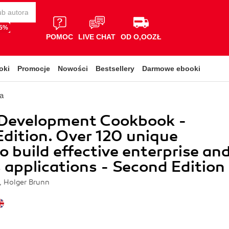
65%
POMOC
LIVE CHAT
OD O,OOZŁ
oki
Promocje
Nowości
Bestsellery
Darmowe ebooki
a
 Development Cookbook -
dition. Over 120 unique
to build effective enterprise an
 applications - Second Edition
, Holger Brunn