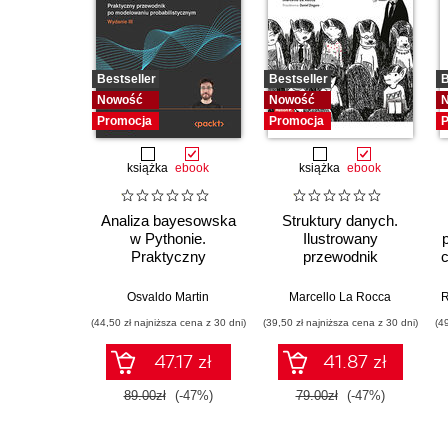
Bestseller
Bestseller
B
Nowość
Nowość
Promocja
Promocja
P
książka
ebook
książka
ebook
Analiza bayesowska
Struktury danych.
w Pythonie.
Ilustrowany
Praktyczny
przewodnik
przewodnik po
modelowaniu
Osvaldo Martin
Marcello La Rocca
R
probabilistycznym.
(44,50 zł najniższa cena z 30 dni)
(39,50 zł najniższa cena z 30 dni)
(4
Wydanie III
47.17 zł
41.87 zł
89.00zł
(-47%)
79.00zł
(-47%)