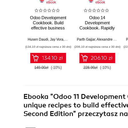
ebook
ebook
Odoo Development
Odoo 14
Cookbook. Build
Development
effective business
Cookbook. Rapidly
applications using the
build, customize, and
latest features in
manage secure and
Husen Daudi
,
Jay Vora
,
Parth Gajjar
Parth Gajjar
,
Alexandre Fayolle
,
Alexandre Fayolle
,
Holger 
,
P
Odoo 17 - Fifth
efficient business
(134,10 zł najniższa cena z 30 dni)
(206,10 zł najniższa cena z 30 dni)
(22
Edition
apps using Odoo's
latest features -
134.10 zł
206.10 zł
Fourth Edition
149.00zł
(-10%)
228.99zł
(-10%)
Ebooka
"Odoo 11 Development 
unique recipes to build effecti
Second Edition"
przeczytasz na