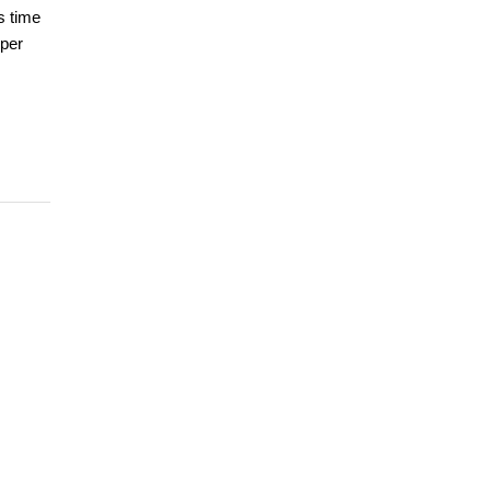
s time
oper