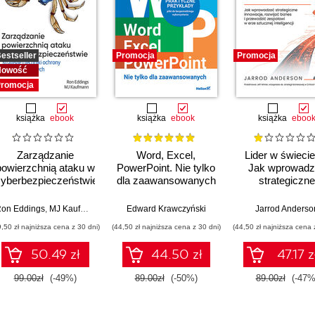
estseller
Promocja
Promocja
Nowość
romocja
książka
ebook
książka
ebook
książka
eboo
Zarządzanie
Word, Excel,
Lider w świecie
powierzchnią ataku w
PowerPoint. Nie tylko
Jak wprowadz
cyberbezpieczeństwie.
dla zaawansowanych
strategiczne
Strategie i techniki
innowacje, rozw
ochrony zasobów
biznes i przewo
on Eddings
,
MJ Kaufmann
Edward Krawczyński
Jarrod Anderso
cyfrowych
zespołowi w e
9,50 zł najniższa cena z 30 dni)
(44,50 zł najniższa cena z 30 dni)
(44,50 zł najniższa cena 
sztucznej intelig
50.49 zł
44.50 zł
47.17 z
99.00zł
(-49%)
89.00zł
(-50%)
89.00zł
(-47%