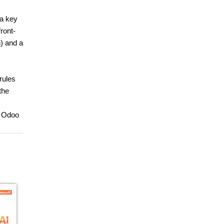
 a key
ront-
n) and a
rules
the
g Odoo