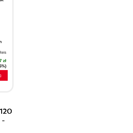
n
Reis
7 zł
16%)
a
 120
 -