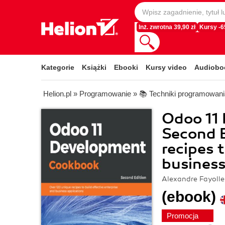
Inż. zwrotna 39,90 zł
Kursy -
Kategorie
Książki
Ebooki
Kursy video
Audiobo
Helion.pl
»
Programowanie
»
📚 Techniki programowani
Odoo 11
Second E
recipes 
business
Alexandre Fayolle
(ebook)
Promocja