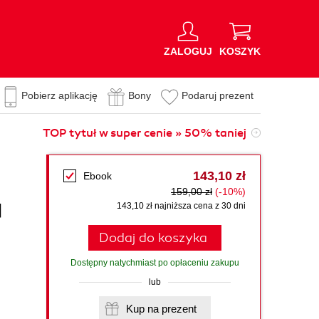
ZALOGUJ
KOSZYK
Pobierz aplikację
Bony
Podaruj prezent
TOP tytuł w super cenie » 50% taniej
143,10 zł
Ebook
159,00 zł
(-10%)
d
143,10 zł najniższa cena z 30 dni
Dodaj do koszyka
Dostępny natychmiast po opłaceniu zakupu
lub
Kup na prezent