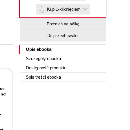
Kup 1-kliknięciem
Przenieś na półkę
Do przechowalni
Opis
ebooka
Szczegóły
ebooka
Dostępność produktu
Spis treści
ebooka
 -
ise
ond
.
st