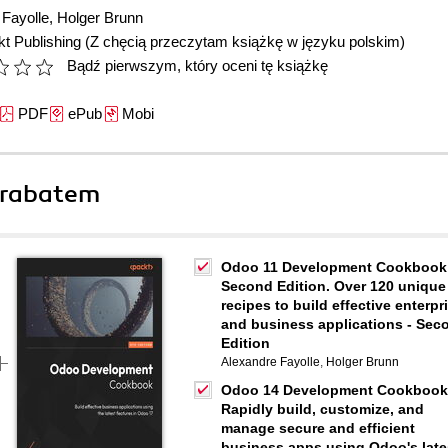
 Fayolle
,
Holger Brunn
t Publishing
(Z chęcią przeczytam książkę w języku polskim)
Bądź pierwszym, który oceni tę książkę
PDF
ePub
Mobi
 rabatem
Odoo 11 Development Cookbook
Second Edition. Over 120 unique
recipes to build effective enterpr
and business applications - Sec
Edition
Alexandre Fayolle
,
Holger Brunn
Odoo 14 Development Cookbook
Rapidly build, customize, and
manage secure and efficient
business apps using Odoo's late