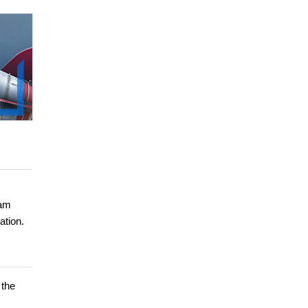
eam
ation.
 the