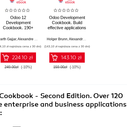
ebook
ebook
Odoo 12
Odoo Development
Development
Cookbook. Build
Cookbook. 190+
effective applications
unique recipes to
by applying Odoo
build effective
development best
Brunn
arth Gajjar
Holger Brunn
,
Daniel Reis
,
Alexandre Fayolle
,
Daniel Reis
,
Holger Brunn
Holger Brunn
,
,
Alexandre Fayolle
Daniel Reis
,
Daniel Reis
enterprise and
practices
4,10 zł najniższa cena z 30 dni)
(143,10 zł najniższa cena z 30 dni)
business applications
- Third Edition
224.10 zł
143.10 zł
249.00zł
(-10%)
159.00zł
(-10%)
Cookbook - Second Edition. Over 120
ve enterprise and business applications
: