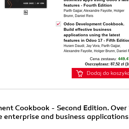
features - Fourth Edition
Parth Gajjar
,
Alexandre Fayolle
,
Holger
Brunn
,
Daniel Reis
Odoo Development Cookbook.
Build effective business
applications using the latest
features in Odoo 17 - Fifth Editio
Husen Daudi
,
Jay Vora
,
Parth Gajjar
,
Alexandre Fayolle
,
Holger Brunn
,
Daniel 
Cena zestawu:
449.4
Oszczędzasz: 87,52 zł (
Dodaj do koszyk
ment Cookbook - Second Edition. Over
ve enterprise and business applications