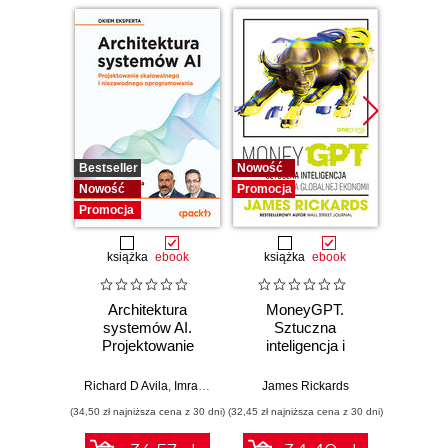
Bestseller
Nowość
Promocj
Nowość
Promocja
Promocja
książka
ebook
książka
ebook
Architektura
MoneyGPT.
Jak 
systemów AI.
Sztuczna
wł
Projektowanie
inteligencja i
asyst
skalowalnego i
zagrożenie dla
krok
niezawodnego
globalnej ekonomii
Richard D Avila
,
Imran Ahmad
James Rickards
oprogramowania
(34,50 zł najniższa cena z 30 dni)
(32,45 zł najniższa cena z 30 dni)
(41,27 zł naj