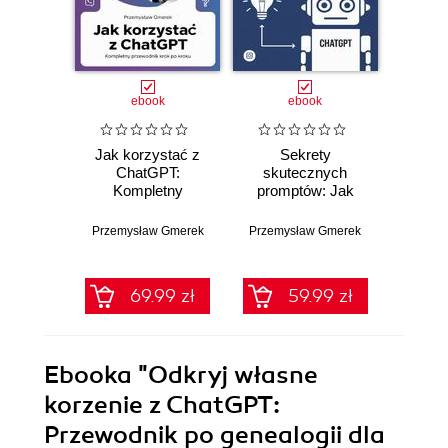
ebook
ebook
Jak korzystać z
Sekrety
30
ChatGPT:
skutecznych
wyzw
Kompletny
promptów: Jak
nau
przewodnik krok
tworzyć idealne
noweg
po kroku
polecenia dla
C
Przemysław Gmerek
Przemysław Gmerek
Przemy
ChatGPT
69.99 zł
59.99 zł
Ebooka
"Odkryj własne
korzenie z ChatGPT:
Przewodnik po genealogii dla