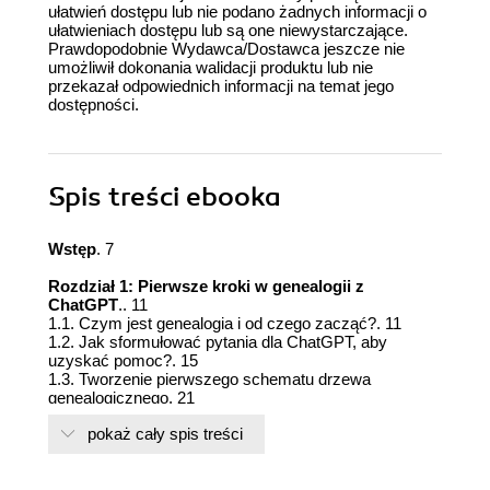
ułatwień dostępu lub nie podano żadnych informacji o
ułatwieniach dostępu lub są one niewystarczające.
Prawdopodobnie Wydawca/Dostawca jeszcze nie
umożliwił dokonania walidacji produktu lub nie
przekazał odpowiednich informacji na temat jego
dostępności.
Spis treści
ebooka
Wstęp
. 7
Rozdział 1: Pierwsze kroki w genealogii z
ChatGPT
.. 11
1.1. Czym jest genealogia i od czego zacząć?. 11
1.2. Jak sformułować pytania dla ChatGPT, aby
uzyskać pomoc?. 15
1.3. Tworzenie pierwszego schematu drzewa
genealogicznego. 21
1.4. Poszukiwanie danych o przodkach – podstawowe
pokaż cały spis treści
źródła informacji 27
1.5. Organizacja pierwszych kroków w badaniu
rodzinnym.. 33