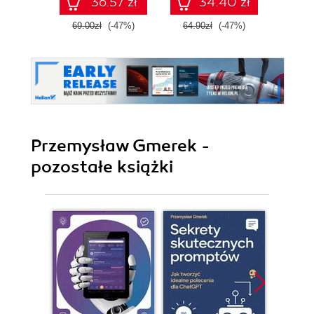
36.57 zł
34.40 zł
69.00zł
(-47%)
64.90zł
(-47%)
59.0
Przemysław Gmerek -
pozostałe książki