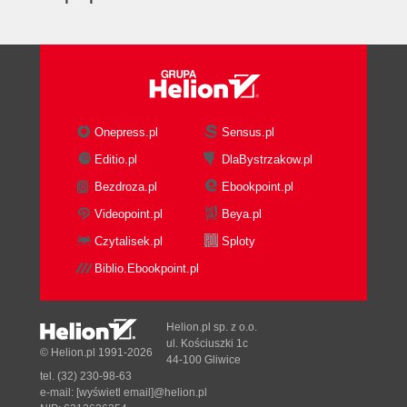
The Particle Photon
Particle Command-Line Interface
OTA Code Deploys
6. Single-Board Computers
The Raspberry Pi
BeagleBone
Onepress.pl
Sensus.pl
The Intel Edison
Editio.pl
DlaBystrzakow.pl
Boards with 64-Bit Instruction Sets
Bezdroza.pl
Ebookpoint.pl
Using Embedded Linux
Working with SD Cards
Videopoint.pl
Beya.pl
Embedded Linux Distributions
Czytalisek.pl
Sploty
OpenWRT
Biblio.Ebookpoint.pl
Debian
Yocto
Network Configuration
Helion.pl sp. z o.o.
Debugging Network Settings
ul. Kościuszki 1c
© Helion.pl 1991-2026
44-100 Gliwice
Running Node.js
tel. (32) 230-98-63
Deploy Projects with Git
e-mail:
[wyświetl email]@helion.pl