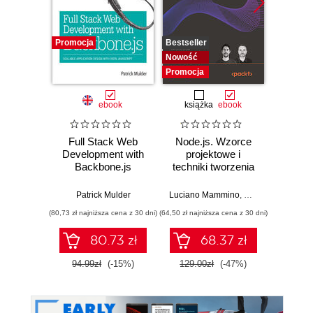
Promocja
Bestseller
Promocj
Nowość
Promocja
ebook
książka
ebook
ksią
Full Stack Web
Node.js. Wzorce
Praw
Development with
projektowe i
psy
Backbone.js
techniki tworzenia
po
aplikacji
proj
produkcyjnych.
le
Patrick Mulder
Luciano Mammino
,
Mario Casciaro
Jon
,
Co
Wydanie IV
produk
(80,73 zł najniższa cena z 30 dni)
(64,50 zł najniższa cena z 30 dni)
(28,50 zł naj
Wy
80.73 zł
68.37 zł
94.99zł
(-15%)
129.00zł
(-47%)
57.0