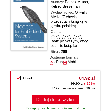
Autorzy:
Patrick Mulder
,
Kelsey Breseman
Wydawnictwo:
O'Reilly
Media
(Z chęcią
przeczytam książkę w
języku polskim)
Ocena:
Bądź pierwszym, który
oceni tę książkę
Stron:
266
Dostępne formaty:
ePub
Mobi
84,92 zł
Ebook
99,90 zł
(-15%)
84,92 zł najniższa cena z 30 dni
Dodaj do koszyka
Dostępny natychmiast po opłaceniu zakupu