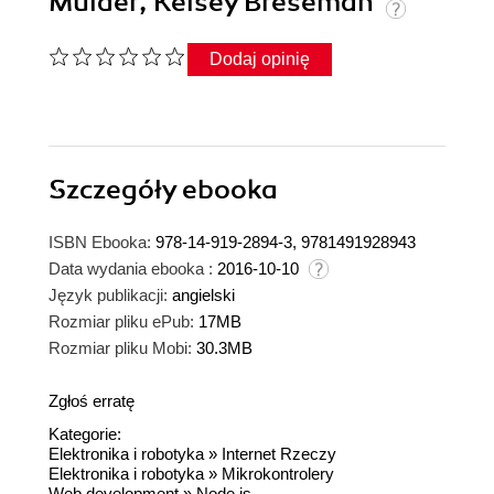
Mulder, Kelsey Breseman
Dodaj opinię
Szczegóły
ebooka
ISBN Ebooka:
978-14-919-2894-3, 9781491928943
Data wydania ebooka :
2016-10-10
Język publikacji:
angielski
Rozmiar pliku ePub:
17MB
Rozmiar pliku Mobi:
30.3MB
Zgłoś erratę
Kategorie:
Elektronika i robotyka
»
Internet Rzeczy
Elektronika i robotyka
»
Mikrokontrolery
Web development
»
Node.js