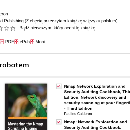
eron
t Publishing
(Z chęcią przeczytam książkę w języku polskim)
Bądź pierwszym, który oceni tę książkę
PDF
ePub
Mobi
 rabatem
Nmap Network Exploration and
Security Auditing Cookbook, Thi
Edition. Network discovery and
security scanning at your fingert
- Third Edition
Paulino Calderon
Nmap: Network Exploration and
Security Auditing Cookbook.