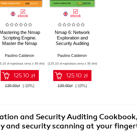
ebook
ebook
Mastering the Nmap
Nmap 6: Network
Scripting Engine.
Exploration and
Master the Nmap
Security Auditing
Scripting Engine and
Cookbook. Want to
the art of developing
master Nmap and its
mentzoglou i in.
Paulino Calderon
Paulino Calderon
NSE scripts
scripting engine?
5,10 zł najniższa cena z 30 dni)
(125,10 zł najniższa cena z 30 dni)
Then this book is for
you – packed with
125.10 zł
125.10 zł
practical tasks and
precise instructions,
139.00zł
(-10%)
139.00zł
(-10%)
it's a comprehensive
guide to penetration
testing and network
monitoring. Security
in depth
tion and Security Auditing Cookbook
y and security scanning at your finger