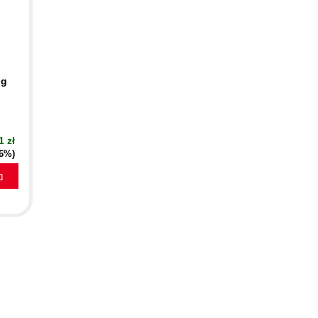
ng
1 zł
16%)
a