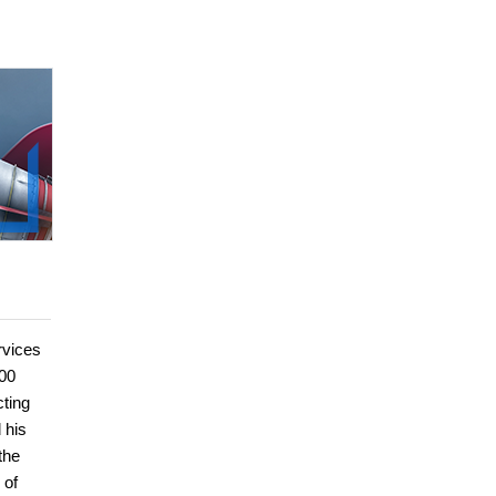
rvices
500
cting
 his
the
 of