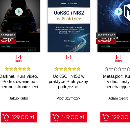
estseller
Bestseller
Nowość
Nowość
kurs
ebook
kurs
Darknet. Kurs video.
UoKSC i NIS2 w
Metasploit. Ku
Podróżowanie po
praktyce Praktyczny
video. Testy
ciemnej stronie sieci
podręcznik
penetracyjne 
implementacji
łamanie
Krajowego Systemu
zabezpiecze
Jakub Kubś
Piotr Szymczyk
Adam Cedro
Cyberbezpieczeństwa
Frameworki,
procedury, audyt dla
129.00 zł
149.00 zł
129.00 
zarządów, IT i
compliance