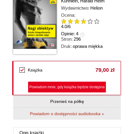
Kuhnlein
,
Harald Heim
Wydawnictwo:
Helion
Ocena:
4.0
/
6
Opinie:
4
Stron:
296
Druk:
oprawa miękka
79,00 zł
Książka
Powiadom mnie, gdy książka będzie dostępna
Przenieś na półkę
Powiadom o dostępności audiobooka »
Opis
książki