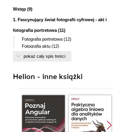
Wstęp (9)
1. Fascynujący świat fotografii cyfrowej - akt i
fotografia portretowa (11)
Fotografia portretowa (12)
Fotografia aktu (12)
Ty i modelka (13)
pokaż cały spis treści
W studiu czy w plenerze? (15)
Photoshop i s-ka. Tak czy nie? (16)
Helion - inne książki
2. Sprzęt (19)
Aparat fotograficzny i obiektywy (20)
RAW czy JPEG? (21)
Hardware i software (24)
Światło słoneczne (26)
Oświetlenie wewnętrzne czy lampa halogenowa
szerokostrumieniowa? (28)
Lampa kompaktowa czy studyjna? (29)