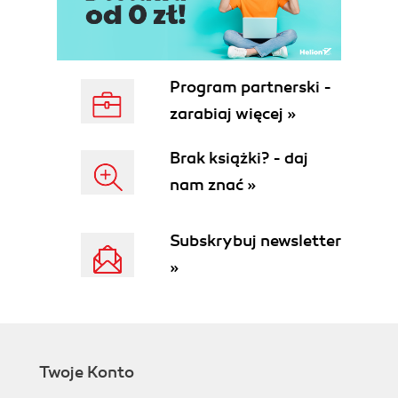
Makijaż samodzielny czy wizażystka? (64)
Gdzie znaleźć wizażystkę? (66)
Alternatywa: makijaż cyfrowy (66)
Przygotowania do sesji (67)
Program partnerski -
Instrukcje: natychmiast czy...? (68)
zarabiaj więcej »
Podtrzymuj komunikację z modelką, wydawaj
zrozumiałe komunikaty (68)
Brak książki? - daj
Czasami musisz improwizować (69)
nam znać »
5. Pozowanie i mimika (71)
Katalog póz? Zdecydowanie nie (72)
Subskrybuj newsletter
Kopiować czy tworzyć? (72)
Praca nad pozą (73)
»
Mimika (76)
Techniki pracy (77)
Rekwizyty (78)
Praca z dwiema modelkami (79)
Naturalne ruchy zamiast póz (80)
Twoje Konto
Magiczna formuła nie istnieje (81)