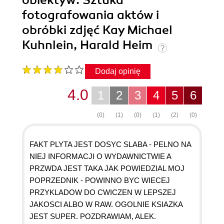
obiektyw. Sztuka
fotografowania aktów i
obróbki zdjęć Kay Michael
Kuhnlein, Harald Heim
Dodaj opinię
4.0
1
2
3
4
5
6
(0)
(1)
(0)
(1)
(2)
(0)
FAKT PLYTA JEST DOSYC SLABA - PELNO NA
NIEJ INFORMACJI O WYDAWNICTWIE A
PRZWDA JEST TAKA JAK POWIEDZIAL MOJ
POPRZEDNIK - POWINNO BYC WIECEJ
PRZYKLADOW DO CWICZEN W LEPSZEJ
JAKOSCI ALBO W RAW. OGOLNIE KSIAZKA
JEST SUPER. POZDRAWIAM, ALEK.