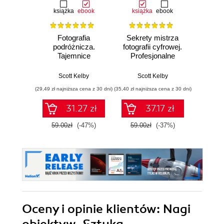
książka
ebook
książka
ebook
ksią
Fotografia
Sekrety mistrza
Fo
podróżnicza.
fotografii cyfrowej.
kra
Tajemnice
Profesjonalne
wedł
zawodowców
zdjęcia krok po
Ke
wyjaśnione krok po
kroku
Przew
Scott Kelby
Scott Kelby
Sc
kroku
p
(29,49 zł najniższa cena z 30 dni)
(35,40 zł najniższa cena z 30 dni)
(29,95 zł naj
31.27 zł
37.17 zł
59.00zł
(-47%)
59.00zł
(-37%)
59.9
Oceny i opinie klientów: Nagi