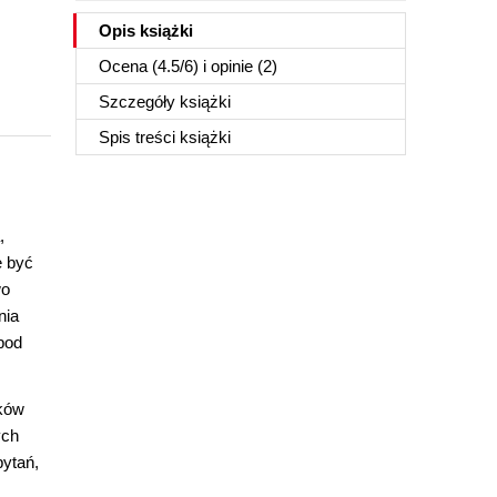
Opis
książki
Ocena (
4.5
/
6
) i opinie (2)
Szczegóły
książki
Spis treści
książki
,
e być
wo
nia
pod
ików
ych
pytań,