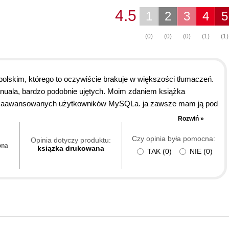
4.5
1
2
3
4
5
(0)
(0)
(0)
(1)
(1)
polskim, którego to oczywiście brakuje w większości tłumaczeń.
anuala, bardzo podobnie ujętych. Moim zdaniem książka
 i zaawansowanych użytkowników MySQLa. ja zawsze mam ją pod
Rozwiń »
Czy opinia była pomocna:
Opinia dotyczy produktu:
ona
ksiązka drukowana
TAK
(
0
)
NIE
(
0
)