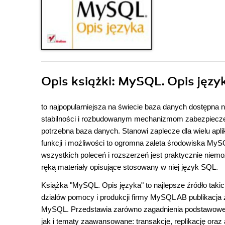
Opis
książki
: MySQL. Opis języ
to najpopularniejsza na świecie baza danych dostępna na
stabilności i rozbudowanym mechanizmom zabezpieczeń
potrzebna baza danych. Stanowi zaplecze dla wielu apl
funkcji i możliwości to ogromna zaleta środowiska My
wszystkich poleceń i rozszerzeń jest praktycznie niemo
ręką materiały opisujące stosowany w niej język SQL.
Książka "MySQL. Opis języka" to najlepsze źródło tak
działów pomocy i produkcji firmy MySQL AB publikacj
MySQL. Przedstawia zarówno zagadnienia podstawowe, ta
jak i tematy zaawansowane: transakcje, replikację ora