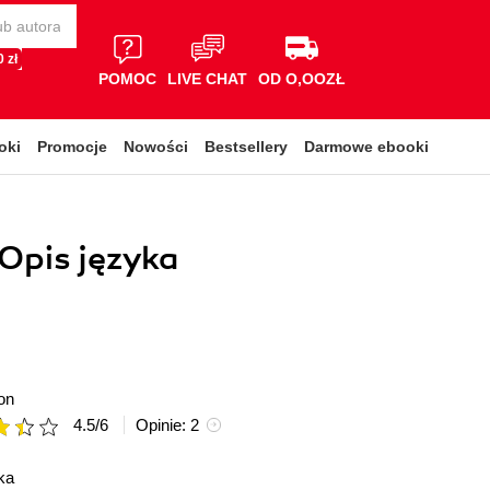
 zł
POMOC
LIVE CHAT
OD O,OOZŁ
oki
Promocje
Nowości
Bestsellery
Darmowe ebooki
Opis języka
on
4.5
/
6
Opinie:
2
ka