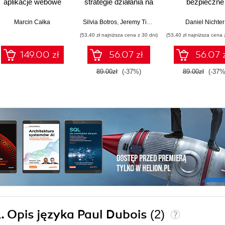
aplikacje webowe
strategie działania na
bezpieczne
dużą skalę. Wydanie
zarządzanie ba
IV
danych
Marcin Całka
Silvia Botros
,
Jeremy Tinley
Daniel Nichter
(53,40 zł najniższa cena z 30 dni)
(53,40 zł najniższa cena 
149.00 zł
56.07 zł
56.07 
89.00zł
(-37%)
89.00zł
(-37%
. Opis języka Paul Dubois
(2)