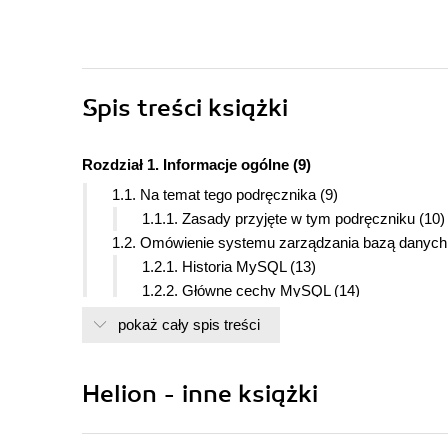
Spis treści
książki
Rozdział 1. Informacje ogólne (9)
1.1. Na temat tego podręcznika (9)
1.1.1. Zasady przyjęte w tym podręczniku (10)
1.2. Omówienie systemu zarządzania bazą danyc
1.2.1. Historia MySQL (13)
1.2.2. Główne cechy MySQL (14)
1.2.3. Stabilność MySQL (17)
pokaż cały spis treści
1.2.4. Jak duże mogą być tabele MySQL (18)
1.2.5. Zgodność z rokiem 2000 (19)
1.3. Omówienie MySQL AB (21)
Helion - inne książki
1.3.1. Model biznesowy i usługi MySQL AB (22
1.3.2. Informacje o kontakcie (25)