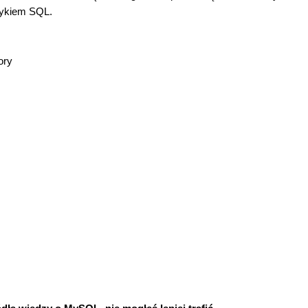
zykiem SQL.
ory