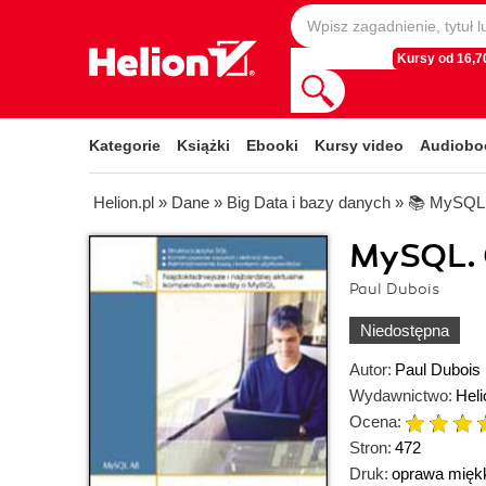
Kursy od 16,70
Kategorie
Książki
Ebooki
Kursy video
Audiobo
Helion.pl
»
Dane
»
Big Data i bazy danych
»
📚 MySQL
MySQL. 
Paul Dubois
Niedostępna
Autor:
Paul Dubois
Wydawnictwo:
Heli
Ocena:
Stron:
472
Druk:
oprawa mięk