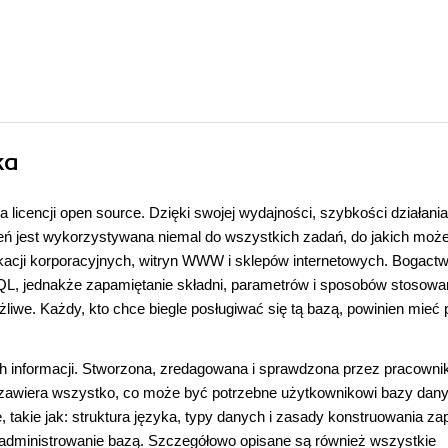
ka
 licencji open source. Dzięki swojej wydajności, szybkości działania
 jest wykorzystywana niemal do wszystkich zadań, do jakich moż
ikacji korporacyjnych, witryn WWW i sklepów internetowych. Bogact
SQL, jednakże zapamiętanie składni, parametrów i sposobów stosowa
żliwe. Każdy, kto chce biegle posługiwać się tą bazą, powinien mieć 
ich informacji. Stworzona, zredagowana i sprawdzona przez pracown
a zawiera wszystko, co może być potrzebne użytkownikowi bazy dan
kie jak: struktura języka, typy danych i zasady konstruowania za
z administrowanie bazą. Szczegółowo opisane są również wszystkie