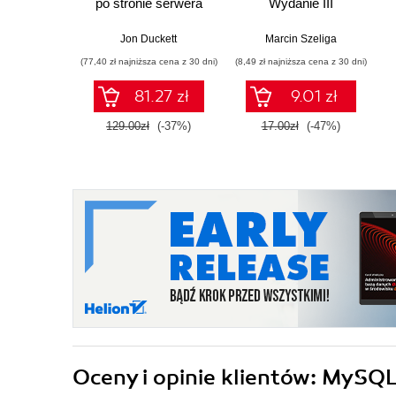
po stronie serwera
Wydanie III
Jon Duckett
Marcin Szeliga
(77,40 zł najniższa cena z 30 dni)
(8,49 zł najniższa cena z 30 dni)
81.27 zł
9.01 zł
129.00zł
(-37%)
17.00zł
(-47%)
Oceny i opinie klientów: MySQL