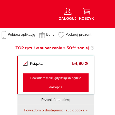
ZALOGUJ
KOSZYK
Pobierz aplikację
Bony
Podaruj prezent
TOP tytuł w super cenie » 50% taniej
54,90 zł
Książka
Powiadom mnie, gdy książka będzie
dostępna
Przenieś na półkę
Powiadom o dostępności audiobooka »