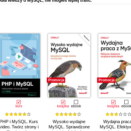
ła wiedzy o MySQL, nie mogłeś lepiej trafić.
Promocja
Promocja
kurs
książka
ebook
książka
eboo
PHP i MySQL. Kurs
Wysoko wydajne
Wydajna prac
video. Twórz strony i
MySQL. Sprawdzone
MySQL. Efektyw