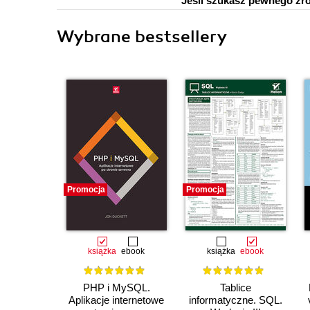
Jeśli szukasz pewnego źród
Wybrane bestsellery
Promocja
Promocja
książka
ebook
książka
ebook
PHP i MySQL.
Tablice
Aplikacje internetowe
informatyczne. SQL.