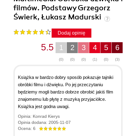
filmów. Podstawy Grzegorz
Świerk, Łukasz Madurski
Dodaj opinię
5.5
1
2
3
4
5
6
(0)
(0)
(0)
(1)
(0)
(3)
Książka w bardzo dobry sposób pokazuje tajniki
obróbki filmu i dźwięku. Po jej przeczytaniu
będziemy mogli bardzo dobrze obrobić jakiś film
znajomemu lub płytę z muzyką przyjaciółce.
Książka jest godna uwagi.
Opinia: Konrad Kierys
Opinia dodana: 2005-11-07
Ocena: 6