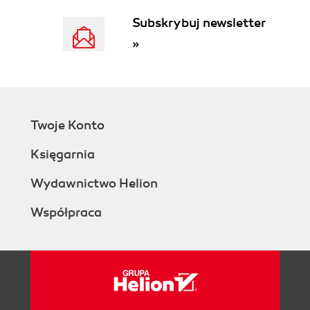
MPEG/AVI (55)
Subskrybuj newsletter
Wprowadzenie (55)
»
Jak przekonwertować pliki wideo do formatu
MPEG i MPEG-2 (56)
Konfiguracja programu TMPGEnc za pomocą
Project Wizarda (56)
Szybka konfiguracja programu TMPGEnc
Twoje Konto
(62)
Księgarnia
Szczegółowa konfiguracja programu
TMPGEnc (64)
Wydawnictwo Helion
Jak przekonwertować pliki wideo do formatu AVI
(74)
Współpraca
Rozdział 6. Tworzenie kopii zapasowych płyt DVD-
Video (77)
Wprowadzenie (77)
Instalacja programu Gordian Knot i jego zawartość
(78)