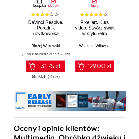
książka
ebook
kurs
DaVinci Resolve.
Pixel art. Kurs
Vid
Poradnik
video. Stwórz świat
użytkownika
w stylu retro
Ola
Błażej Witkowski
Wojciech Witowski
(29,95 zł najniższa cena z 30 dni)
31.75 zł
129.00 zł
59.90zł
(-47%)
Oceny i opinie klientów:
Multimedia. Obróbka dźwięku i