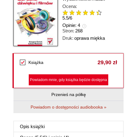
Ocena:
5.5
/
6
Opinie:
4
Stron:
268
Druk:
oprawa miękka
29,90 zł
Książka
Powiadom mnie, gdy książka będzie dostępna
Przenieś na półkę
Powiadom o dostępności audiobooka »
Opis
książki