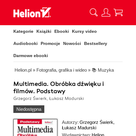
Kategorie
Książki
Ebooki
Kursy video
Audiobooki
Promocje
Nowości
Bestsellery
Darmowe ebooki
Helion.pl
»
Fotografia, grafika i wideo
»
📚 Muzyka
Multimedia. Obróbka dźwięku i
filmów. Podstawy
Grzegorz Świerk, Łukasz Madurski
Niedostępna
Autorzy:
Grzegorz Świerk
,
Łukasz Madurski
Wydawnictwo:
Helion