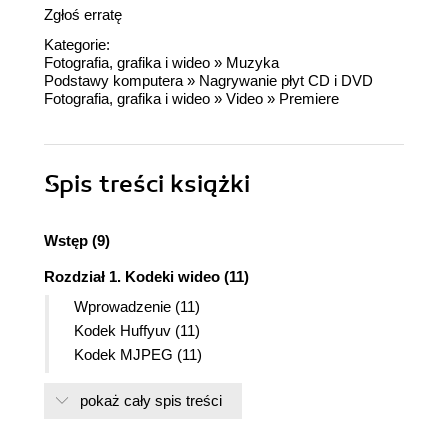
Zgłoś erratę
Kategorie:
Fotografia, grafika i wideo
»
Muzyka
Podstawy komputera
»
Nagrywanie płyt CD i DVD
Fotografia, grafika i wideo
»
Video
»
Premiere
Spis treści
książki
Wstęp (9)
Rozdział 1. Kodeki wideo (11)
Wprowadzenie (11)
Kodek Huffyuv (11)
Kodek MJPEG (11)
Kodek Microsoft MPEG-4 (12)
pokaż cały spis treści
Kodek DivX ;) (13)
Kodeki DivX 4 i 5 (13)