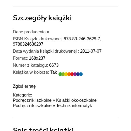
Szczegóły
książki
Dane producenta
»
ISBN Książki drukowanej:
978-83-246-3629-7,
9788324636297
Data wydania książki drukowanej :
2011-07-07
Format:
168x237
Numer z katalogu:
6673
Książka w kolorze:
Tak
Zgłoś erratę
Kategorie:
Podręczniki szkolne
»
Książki okołoszkolne
Podręczniki szkolne
»
Technik informatyk
Spis treści
książki