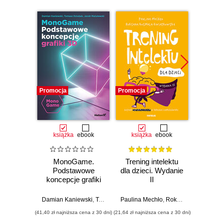
Promocja
Promocja
Promocj
książka
ebook
książka
ebook
ksią
MonoGame.
Trening intelektu
M
Podstawowe
dla dzieci. Wydanie
inform
koncepcje grafiki
II
3D
Damian Kaniewski
,
Tomasz Dziubak
Paulina Mechło
,
Jacek Matulewski
,
Roksana Kosmala-Kwiatkowska
(41,40 zł najniższa cena z 30 dni)
(21,64 zł najniższa cena z 30 dni)
(29,40 zł naj