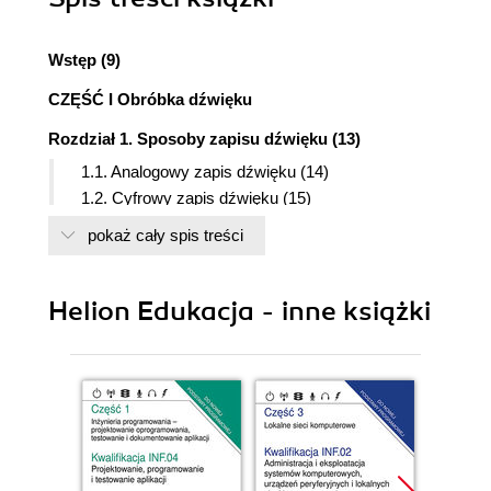
Wstęp (9)
CZĘŚĆ I Obróbka dźwięku
Rozdział 1. Sposoby zapisu dźwięku (13)
1.1. Analogowy zapis dźwięku (14)
1.2. Cyfrowy zapis dźwięku (15)
1.2.1. Wielkości charakteryzujące dźwięk (16)
pokaż cały spis treści
1.3. Kompresja audio (17)
1.4. Jakość dźwięku cyfrowego (18)
Helion Edukacja - inne książki
Rozdział 2. Formaty plików audio (21)
2.1. Format WAVE (21)
2.2. Format MP3 (22)
2.2.1. Metadane pliku dźwiękowego (22)
2.2.2. Zasada działania kompresji MP3 (22)
2.3. Inne formaty audio (24)
2.4. Konwersja między formatami (25)