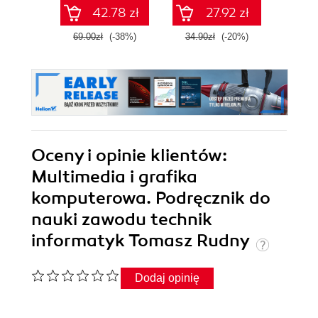
42.78 zł
27.92 zł
69.00zł
(-38%)
34.90zł
(-20%)
49.0
Oceny i opinie klientów:
Multimedia i grafika
komputerowa. Podręcznik do
nauki zawodu technik
informatyk Tomasz Rudny
Dodaj opinię