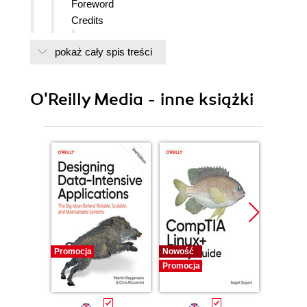
Foreword
Credits
About the Authors
pokaż cały spis treści
Contributors
Acknowledgments
Tom
O'Reilly Media - inne książki
Matt
Preface
Why Mind Hacks?
How to Use This Book
Recommended Reading
How This Book Is Organized
Conventions Used in This Book
Using Material from This Book
How to Contact Us
Got a Hack?
Promocja
Nowość
Nowość
1. Inside the Brain: Hacks 112
Promocja
Promocj
Hack #1. Find Out How the Brain Works
Without Looking Inside