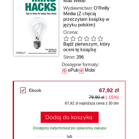
Matt Webb
Wydawnictwo:
O'Reilly
Media
(Z chęcią
przeczytam książkę w
języku polskim)
Ocena:
Bądź pierwszym, który
oceni tę książkę
Stron:
396
Dostępne formaty:
ePub
Mobi
67,92 zł
Ebook
79,90 zł
(-15%)
67,92 zł najniższa cena z 30 dni
Dodaj do koszyka
Dostępny natychmiast po opłaceniu zakupu
lub