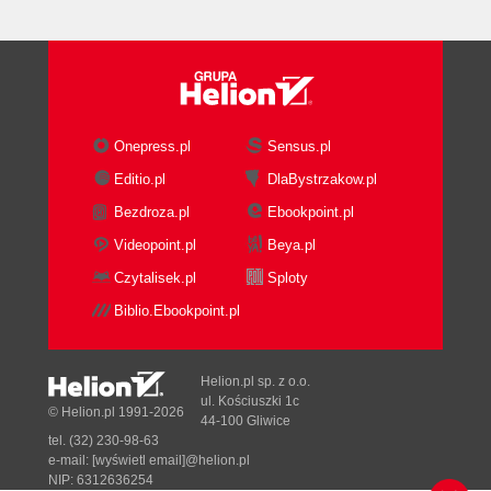
End Notes
Hack #11. Why People Dont Work Like
Elevator Buttons
In Action
How It Works
End Note
Onepress.pl
Sensus.pl
See Also
Editio.pl
DlaBystrzakow.pl
Hack #12. Build Your Own Sensory
Bezdroza.pl
Ebookpoint.pl
Homunculus
In Action
Videopoint.pl
Beya.pl
How It Works
Czytalisek.pl
Sploty
End Note
Biblio.Ebookpoint.pl
See Also
2. Seeing: Hacks 1333
Hack #13. Understand Visual Processing
Helion.pl sp. z o.o.
Start at the Retina
ul. Kościuszki 1c
© Helion.pl 1991-2026
44-100 Gliwice
Behind the Eyes
tel. (32) 230-98-63
Enter the Visual Cortex
e-mail:
[wyświetl email]@helion.pl
What and Where Processing
NIP: 6312636254