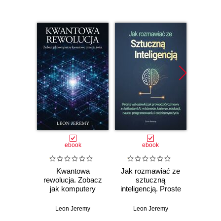
ebook
ebook
Kwantowa
Jak rozmawiać ze
rewolucja. Zobacz
sztuczną
pocz
jak komputery
inteligencją. Proste
kwantowe zmienią
wskazówki, jak
Kon
świat
prowadzić
Leon Jeremy
Leon Jeremy
rozmowy z