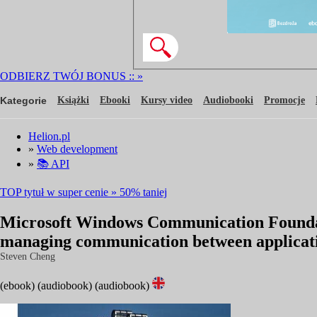
ODBIERZ TWÓJ BONUS ::
»
Kategorie
Książki
Ebooki
Kursy video
Audiobooki
Promocje
Helion.pl
»
Web development
»
📚 API
TOP tytuł w super cenie » 50% taniej
Microsoft Windows Communication Foundati
managing communication between applicat
Steven Cheng
(ebook)
(audiobook)
(audiobook)