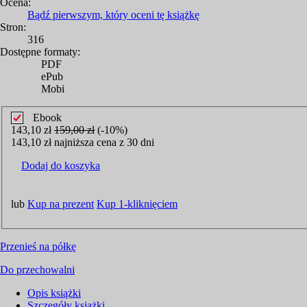
Ocena:
Bądź pierwszym, który oceni tę książkę
Stron:
316
Dostępne formaty:
PDF
ePub
Mobi
Ebook
143,10 zł
159,00 zł
(-10%)
143,10 zł najniższa cena z 30 dni
Dodaj do koszyka
lub
Kup na prezent
Kup 1-kliknięciem
Przenieś na półkę
Do przechowalni
Opis
książki
Szczegóły
książki