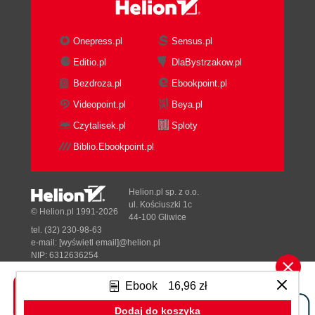
Onepress.pl
Sensus.pl
Editio.pl
DlaBystrzakow.pl
Bezdroza.pl
Ebookpoint.pl
Videopoint.pl
Beya.pl
Czytalisek.pl
Sploty
Biblio.Ebookpoint.pl
Helion.pl sp. z o.o.
ul. Kościuszki 1c
© Helion.pl 1991-2026
44-100 Gliwice
tel. (32) 230-98-63
e-mail:
[wyświetl email]@helion.pl
NIP: 6312636254
Regon: 241989027
Ebook
16,96 zł
Designed with ♥ by
Tonik.pl
Dodaj do koszyka