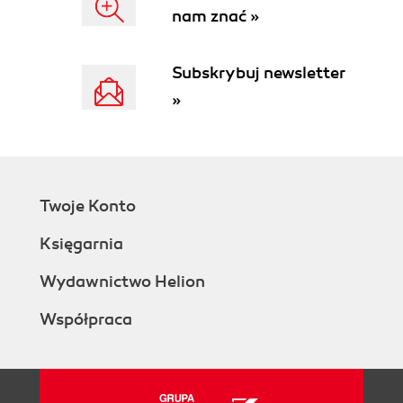
2.7 Relacje i funkcje 112
nam znać »
2.7.1 Para uporządkowana. Produkt kartezjański
dwóch zbiorów 112
2.7.2 Relacje binarne 115
Subskrybuj newsletter
2.7.3 Funkcje 119
2.8 Zbiory ufundowane 126
»
2.8.1 Teoria ZF − z aksjomatem Ω 127
2.8.2 Aksjomat regularności (ufundowania) 136
2.9 Interpretacja arytmetyki elementarnej w teorii ZF
137
2.9.1 Operacja następnika 137
2.9.2 Indukcja 139
Bibliografia 143
Twoje Konto
Księgarnia
Wydawnictwo Helion
Współpraca