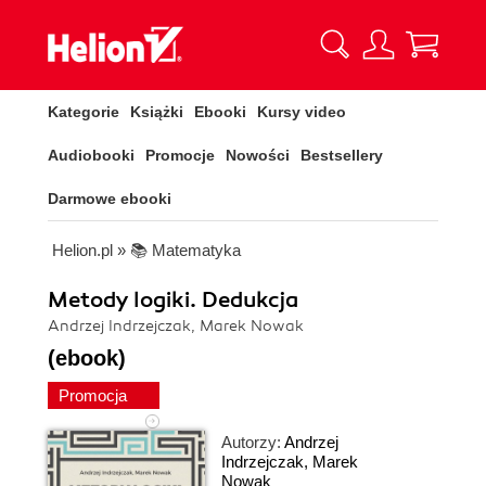
Kategorie
Książki
Ebooki
Kursy video
Audiobooki
Promocje
Nowości
Bestsellery
Darmowe ebooki
Helion.pl
»
📚 Matematyka
Metody logiki. Dedukcja
Andrzej Indrzejczak, Marek Nowak
(ebook)
Promocja
Autorzy:
Andrzej
Indrzejczak
,
Marek
Nowak