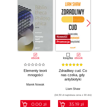
Nowość
Bestselle
Promocja
Nowość
Promocj
ebook
książka
ebook
ksią
Elementy teorii
Zdradliwy cud. Co
Dlacze
mnogości
nas czeka, gdy
się
antybiotyki
piękni
przestaną działać
i 
Marek Nowak
wspó
Liam Shaw
Anil A
sz
(34,50 zł najniższa cena z 30 dni)
(34,50 zł naj
int
0.00 zł
35.19 zł