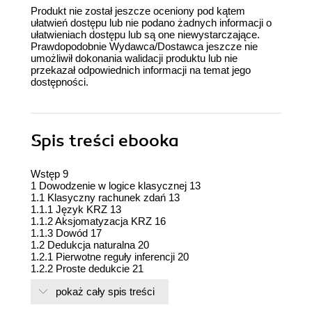
Produkt nie został jeszcze oceniony pod kątem
ułatwień dostępu lub nie podano żadnych informacji o
ułatwieniach dostępu lub są one niewystarczające.
Prawdopodobnie Wydawca/Dostawca jeszcze nie
umożliwił dokonania walidacji produktu lub nie
przekazał odpowiednich informacji na temat jego
dostępności.
Spis treści
ebooka
Wstęp 9
1 Dowodzenie w logice klasycznej 13
1.1 Klasyczny rachunek zdań 13
1.1.1 Język KRZ 13
1.1.2 Aksjomatyzacja KRZ 16
1.1.3 Dowód 17
1.2 Dedukcja naturalna 20
1.2.1 Pierwotne reguły inferencji 20
1.2.2 Proste dedukcje 21
1.2.3 Dowody założeniowe wprost 23
pokaż cały spis treści
1.2.4 Dowodzenie nie wprost 24
1.2.5 Dowody a dedukcje 26