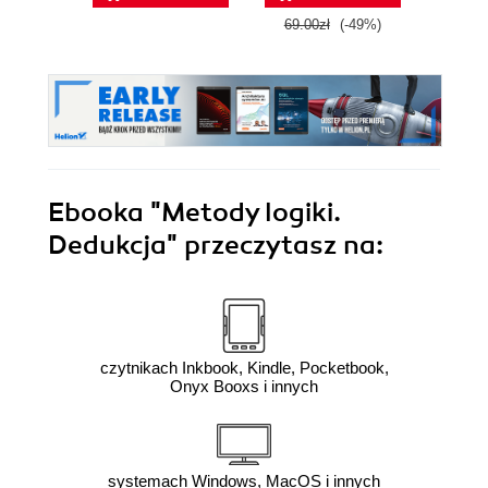
69.00zł
(-49%)
69.0
Ebooka
"Metody logiki.
Dedukcja"
przeczytasz na:
czytnikach Inkbook, Kindle, Pocketbook,
Onyx Booxs i innych
systemach Windows, MacOS i innych