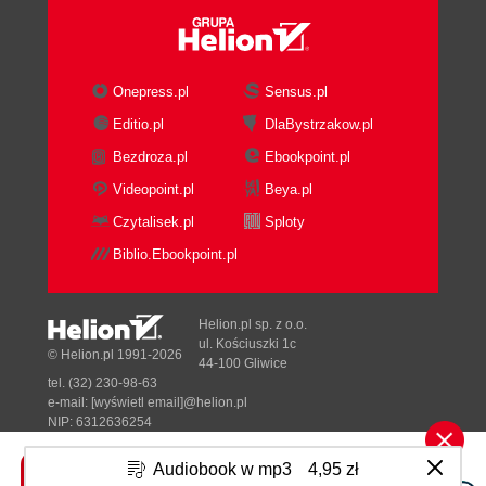
Onepress.pl
Sensus.pl
Editio.pl
DlaBystrzakow.pl
Bezdroza.pl
Ebookpoint.pl
Videopoint.pl
Beya.pl
Czytalisek.pl
Sploty
Biblio.Ebookpoint.pl
Helion.pl sp. z o.o.
ul. Kościuszki 1c
© Helion.pl 1991-2026
44-100 Gliwice
tel. (32) 230-98-63
e-mail:
[wyświetl email]@helion.pl
NIP: 6312636254
Regon: 241989027
Audiobook w mp3
4,95 zł
Designed with ♥ by
Tonik.pl