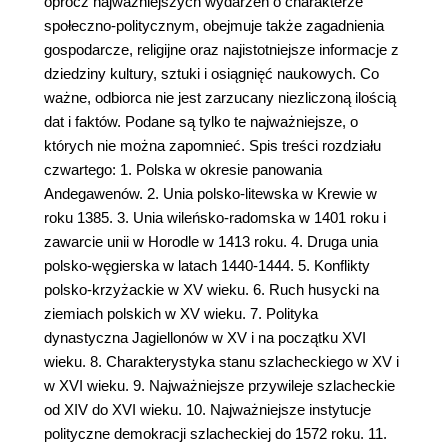
oprócz najważniejszych wydarzeń o charakterze
społeczno-politycznym, obejmuje także zagadnienia
gospodarcze, religijne oraz najistotniejsze informacje z
dziedziny kultury, sztuki i osiągnięć naukowych. Co
ważne, odbiorca nie jest zarzucany niezliczoną ilością
dat i faktów. Podane są tylko te najważniejsze, o
których nie można zapomnieć. Spis treści rozdziału
czwartego: 1. Polska w okresie panowania
Andegawenów. 2. Unia polsko-litewska w Krewie w
roku 1385. 3. Unia wileńsko-radomska w 1401 roku i
zawarcie unii w Horodle w 1413 roku. 4. Druga unia
polsko-węgierska w latach 1440-1444. 5. Konflikty
polsko-krzyżackie w XV wieku. 6. Ruch husycki na
ziemiach polskich w XV wieku. 7. Polityka
dynastyczna Jagiellonów w XV i na początku XVI
wieku. 8. Charakterystyka stanu szlacheckiego w XV i
w XVI wieku. 9. Najważniejsze przywileje szlacheckie
od XIV do XVI wieku. 10. Najważniejsze instytucje
polityczne demokracji szlacheckiej do 1572 roku. 11.