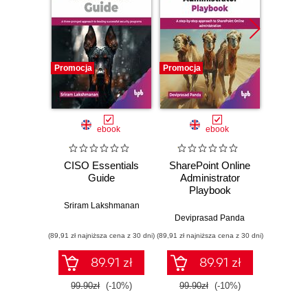
Promocja
Promocja
Promocj
ebook
ebook
CISO Essentials
SharePoint Online
Moodle
Guide
Administrator
Enhanc
Playbook
regul
compli
Sriram Lakshmanan
you
Deviprasad Panda
I
infr
(89,91 zł najniższa cena z 30 dni)
(89,91 zł najniższa cena z 30 dni)
(85,49 zł naj
89.91 zł
89.91 zł
99.90zł
(-10%)
99.90zł
(-10%)
94.9