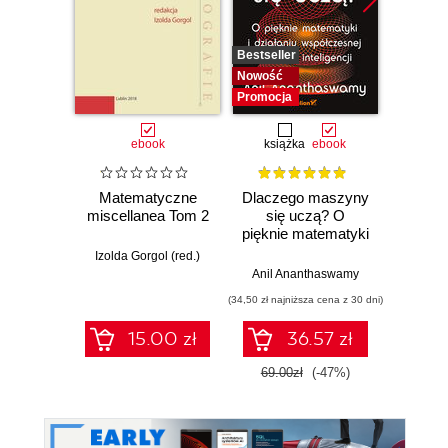
Bestseller
Bestselle
Nowość
Promocj
Promocja
ebook
książka
ebook
ksią
Matematyczne
Dlaczego maszyny
Now
miscellanea Tom 2
się uczą? O
na
pięknie matematyki
matem
i działaniu
Can
Izolda Gorgol (red.)
współczesnej
kal
Anil Ananthaswamy
Marci
sztucznej
(34,50 zł najniższa cena z 30 dni)
(29,93 zł naj
inteligencji
15.00 zł
36.57 zł
69.00zł
(-47%)
39.9