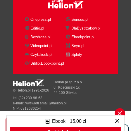
Onepress.pl
Sensus.pl
Editio.pl
DlaBystrzakow.pl
Bezdroza.pl
Ebookpoint.pl
Videopoint.pl
Beya.pl
Czytalisek.pl
Sploty
Biblio.Ebookpoint.pl
Helion.pl sp. z o.o.
ul. Kościuszki 1c
© Helion.pl 1991-2026
44-100 Gliwice
tel. (32) 230-98-63
e-mail:
[wyświetl email]@helion.pl
NIP: 6312636254
Regon: 241989027
Ebook
15,00 zł
Designed with ♥ by
Tonik.pl