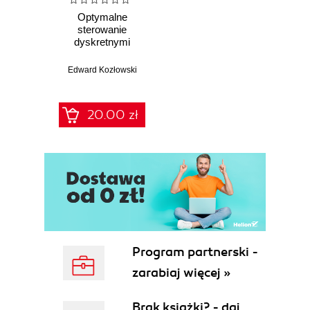
Optymalne
sterowanie
dyskretnymi
systemami
stochastycznymi
Edward Kozłowski
20.00 zł
Program partnerski -
zarabiaj więcej »
Brak książki? - daj